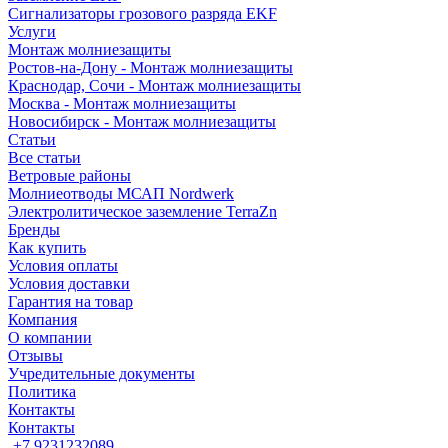
Сигнализаторы грозового разряда EKF
Услуги
Монтаж молниезащиты
Ростов-на-Дону - Монтаж молниезащиты
Краснодар, Сочи - Монтаж молниезащиты
Москва - Монтаж молниезащиты
Новосибирск - Монтаж молниезащиты
Статьи
Все статьи
Ветровые районы
Молниеотводы МСАП Nordwerk
Электролитическое заземление TerraZn
Бренды
Как купить
Условия оплаты
Условия доставки
Гарантия на товар
Компания
О компании
Отзывы
Учредительные документы
Политика
Контакты
Контакты
+7 9231232089