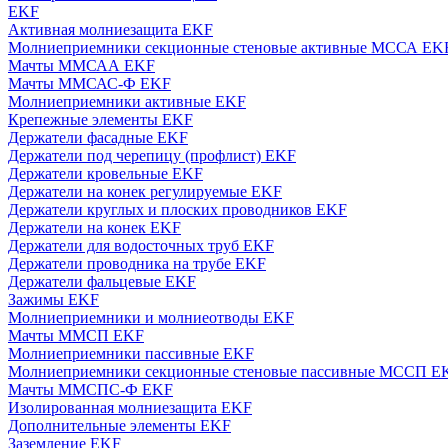
EKF
Активная молниезащита EKF
Молниеприемники секционные стеновые активные МССА EK
Мачты ММСАА EKF
Мачты ММСАС-Ф EKF
Молниеприемники активные EKF
Крепежные элементы EKF
Держатели фасадные EKF
Держатели под черепицу (профлист) EKF
Держатели кровельные EKF
Держатели на конек регулируемые EKF
Держатели круглых и плоских проводников EKF
Держатели на конек EKF
Держатели для водосточных труб EKF
Держатели проводника на трубе EKF
Держатели фальцевые EKF
Зажимы EKF
Молниеприемники и молниеотводы EKF
Мачты ММСП EKF
Молниеприемники пассивные EKF
Молниеприемники секционные стеновые пассивные МССП E
Мачты ММСПС-Ф EKF
Изолированная молниезащита EKF
Дополнительные элементы EKF
Заземление EKF