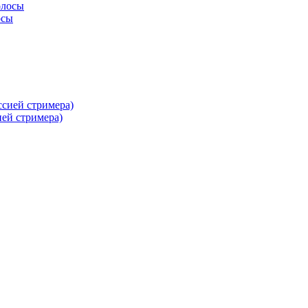
осы
ей стримера)