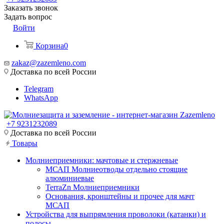
Заказать звонок
Задать вопрос
Войти
Корзина
0
zakaz@zazemleno.com
Доставка по всей России
Telegram
WhatsApp
+7 9231232089
Доставка по всей России
Товары
Молниеприемники: мачтовые и стержневые
МСАП Молниеотводы отдельно стоящие
алюминиевые
TerraZn Молниеприемники
Основания, кронштейны и прочее для мачт
МСАП
Устройства для выпрямления проволоки (катанки) и
полосы