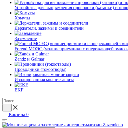
Устройства для выпрямления проволоки (катанки) и пол
Хомуты
Держатели, зажимы и соединители
Заземление
Forend МОЭС (молниеприемники с опережающей эмисси
Zandz и Galmar
Проводники (токоотводы)
Изолированная молниезащита
EKF
Корзина
0