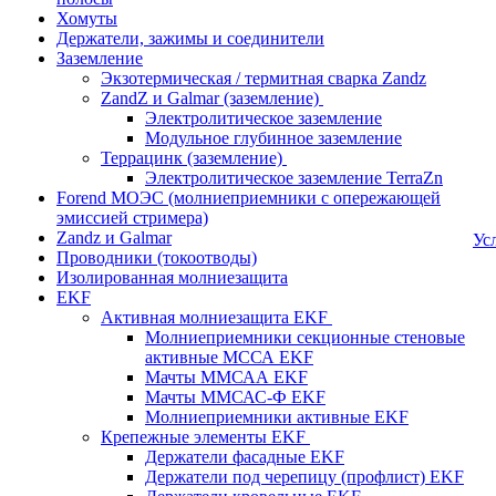
Хомуты
Держатели, зажимы и соединители
Заземление
Экзотермическая / термитная сварка Zandz
ZandZ и Galmar (заземление)
Электролитическое заземление
Модульное глубинное заземление
Террацинк (заземление)
Электролитическое заземление TerraZn
Forend МОЭС (молниеприемники с опережающей
эмиссией стримера)
Zandz и Galmar
Ус
Проводники (токоотводы)
Изолированная молниезащита
EKF
Активная молниезащита EKF
Молниеприемники секционные стеновые
активные МССА EKF
Мачты ММСАА EKF
Мачты ММСАС-Ф EKF
Молниеприемники активные EKF
Крепежные элементы EKF
Держатели фасадные EKF
Держатели под черепицу (профлист) EKF