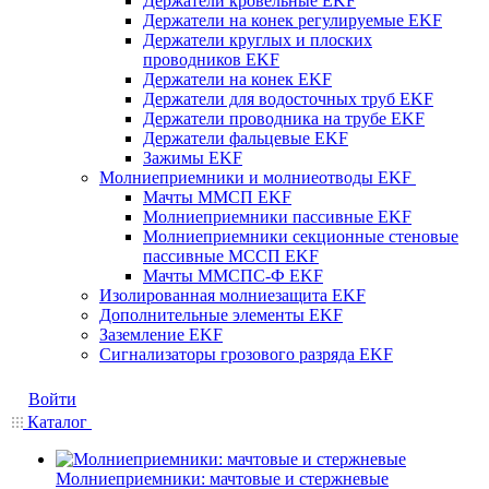
Держатели кровельные EKF
Держатели на конек регулируемые EKF
Держатели круглых и плоских
проводников EKF
Держатели на конек EKF
Держатели для водосточных труб EKF
Держатели проводника на трубе EKF
Держатели фальцевые EKF
Зажимы EKF
Молниеприемники и молниеотводы EKF
Мачты ММСП EKF
Молниеприемники пассивные EKF
Молниеприемники секционные стеновые
пассивные МССП EKF
Мачты ММСПС-Ф EKF
Изолированная молниезащита EKF
Дополнительные элементы EKF
Заземление EKF
Сигнализаторы грозового разряда EKF
Войти
Каталог
Молниеприемники: мачтовые и стержневые