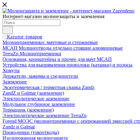
Интернет-магазин молниезащиты и заземления
Каталог товаров
Молниеприемники: мачтовые и стержневые
МСАП Молниеотводы отдельно стоящие алюминиевые
TerraZn Молниеприемники
Основания, кронштейны и прочее для мачт МСАП
Устройства для выпрямления проволоки (катанки) и полосы
Хомуты
Держатели, зажимы и соединители
Заземление
Экзотермическая / термитная сварка Zandz
ZandZ и Galmar (заземление)
Электролитическое заземление
Модульное глубинное заземление
Террацинк (заземление)
Электролитическое заземление TerraZn
Forend МОЭС (молниеприемники с опережающей эмиссией стр
Zandz и Galmar
Проводники (токоотводы)
Изолированная молниезащита