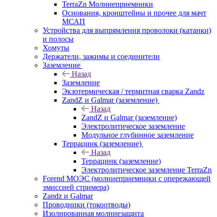
TerraZn Молниеприемники
Основания, кронштейны и прочее для мачт
МСАП
Устройства для выпрямления проволоки (катанки)
и полосы
Хомуты
Держатели, зажимы и соединители
Заземление
Назад
Заземление
Экзотермическая / термитная сварка Zandz
ZandZ и Galmar (заземление)
Назад
ZandZ и Galmar (заземление)
Электролитическое заземление
Модульное глубинное заземление
Террацинк (заземление)
Назад
Террацинк (заземление)
Электролитическое заземление TerraZn
Forend МОЭС (молниеприемники с опережающей
эмиссией стримера)
Zandz и Galmar
Проводники (токоотводы)
Изолированная молниезащита