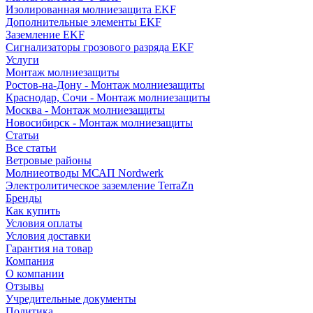
Изолированная молниезащита EKF
Дополнительные элементы EKF
Заземление EKF
Сигнализаторы грозового разряда EKF
Услуги
Монтаж молниезащиты
Ростов-на-Дону - Монтаж молниезащиты
Краснодар, Сочи - Монтаж молниезащиты
Москва - Монтаж молниезащиты
Новосибирск - Монтаж молниезащиты
Статьи
Все статьи
Ветровые районы
Молниеотводы МСАП Nordwerk
Электролитическое заземление TerraZn
Бренды
Как купить
Условия оплаты
Условия доставки
Гарантия на товар
Компания
О компании
Отзывы
Учредительные документы
Политика