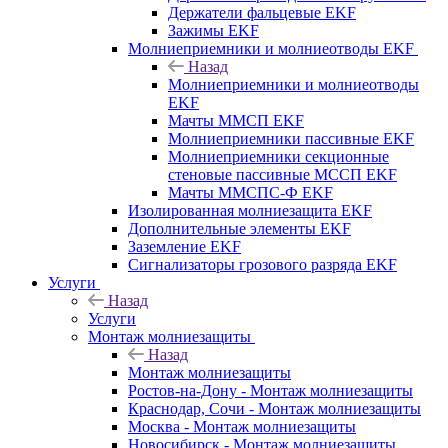
Держатели фальцевые EKF
Зажимы EKF
Молниеприемники и молниеотводы EKF
Назад
Молниеприемники и молниеотводы
EKF
Мачты ММСП EKF
Молниеприемники пассивные EKF
Молниеприемники секционные
стеновые пассивные МССП EKF
Мачты ММСПС-Ф EKF
Изолированная молниезащита EKF
Дополнительные элементы EKF
Заземление EKF
Сигнализаторы грозового разряда EKF
Услуги
Назад
Услуги
Монтаж молниезащиты
Назад
Монтаж молниезащиты
Ростов-на-Дону - Монтаж молниезащиты
Краснодар, Сочи - Монтаж молниезащиты
Москва - Монтаж молниезащиты
Новосибирск - Монтаж молниезащиты