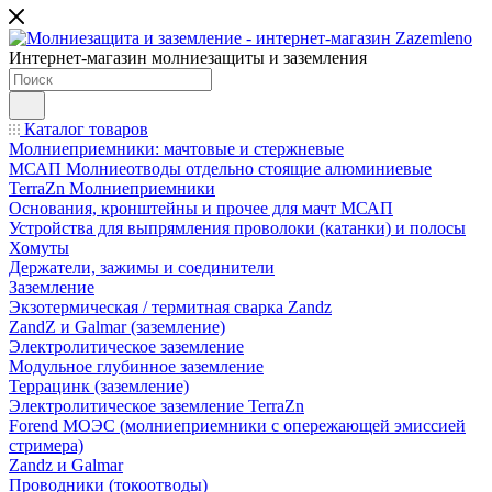
Интернет-магазин молниезащиты и заземления
Каталог товаров
Молниеприемники: мачтовые и стержневые
МСАП Молниеотводы отдельно стоящие алюминиевые
TerraZn Молниеприемники
Основания, кронштейны и прочее для мачт МСАП
Устройства для выпрямления проволоки (катанки) и полосы
Хомуты
Держатели, зажимы и соединители
Заземление
Экзотермическая / термитная сварка Zandz
ZandZ и Galmar (заземление)
Электролитическое заземление
Модульное глубинное заземление
Террацинк (заземление)
Электролитическое заземление TerraZn
Forend МОЭС (молниеприемники с опережающей эмиссией
стримера)
Zandz и Galmar
Проводники (токоотводы)