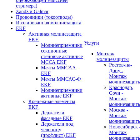
опережающей эмиссией
стримера)
Zandz и Galmar
Проводники (токоотводы)
Изолированная молниезащита
EKF
Активная молниезащита
EKF
Услуги
Молниеприемники
секционные
Монтаж
стеновые активные
молниезащиты
МССА EKF
Ростов-на-
Мачты ММСАА
Дону -
EKF
Монтаж
Мачты ММСАС-Ф
молниезащит
EKF
Краснодар,
Молниеприемники
Сочи -
активные EKF
Монтаж
Крепежные элементы
молниезащит
EKF
Москва -
Держатели
Монтаж
фасадные EKF
молниезащит
Держатели под
Новосибирск 
черепицу
Монтаж
(профлист) EKF
молниезащит