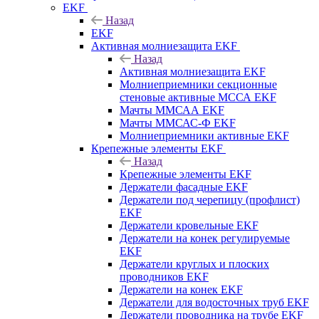
EKF
Назад
EKF
Активная молниезащита EKF
Назад
Активная молниезащита EKF
Молниеприемники секционные
стеновые активные МССА EKF
Мачты ММСАА EKF
Мачты ММСАС-Ф EKF
Молниеприемники активные EKF
Крепежные элементы EKF
Назад
Крепежные элементы EKF
Держатели фасадные EKF
Держатели под черепицу (профлист)
EKF
Держатели кровельные EKF
Держатели на конек регулируемые
EKF
Держатели круглых и плоских
проводников EKF
Держатели на конек EKF
Держатели для водосточных труб EKF
Держатели проводника на трубе EKF