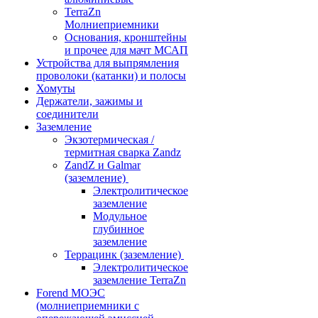
TerraZn
Молниеприемники
Основания, кронштейны
и прочее для мачт МСАП
Устройства для выпрямления
проволоки (катанки) и полосы
Хомуты
Держатели, зажимы и
соединители
Заземление
Экзотермическая /
термитная сварка Zandz
ZandZ и Galmar
(заземление)
Электролитическое
заземление
Модульное
глубинное
заземление
Террацинк (заземление)
Электролитическое
заземление TerraZn
Forend МОЭС
(молниеприемники с