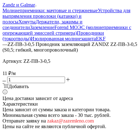
Zandz и Galmar
Молниеприемники: мачтовые и стержневые
Устройства для
выпрямления проволоки (катанки) и
полосы
Хомуты
Держатели, зажимы и
соединители
Заземление
Forend МОЭС (молниеприемники с
опережающей эмиссией стримера)
Проводники
(токоотводы)
Изолированная молниезащита
EKF
—
ZZ-ПВ-3-0,5 Проводник заземляющий ZANDZ ZZ-ПВ-3-0,5
(S0,5; гибкий, многопроволочный)
Артикул:
ZZ-ПВ-3-0,5
11
₽
/м
Добавить
Цена доставки зависит от адреса
Характеристики
Цена зависит от суммы заказа и категории товара.
Минимальная сумма всего заказа - 30 тыс. рублей.
Отправьте заявку на
zakaz@zazemleno.com
Цены на сайте не являются публичной офертой.