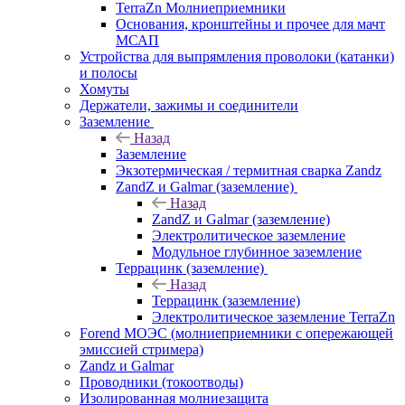
TerraZn Молниеприемники
Основания, кронштейны и прочее для мачт
МСАП
Устройства для выпрямления проволоки (катанки)
и полосы
Хомуты
Держатели, зажимы и соединители
Заземление
Назад
Заземление
Экзотермическая / термитная сварка Zandz
ZandZ и Galmar (заземление)
Назад
ZandZ и Galmar (заземление)
Электролитическое заземление
Модульное глубинное заземление
Террацинк (заземление)
Назад
Террацинк (заземление)
Электролитическое заземление TerraZn
Forend МОЭС (молниеприемники с опережающей
эмиссией стримера)
Zandz и Galmar
Проводники (токоотводы)
Изолированная молниезащита