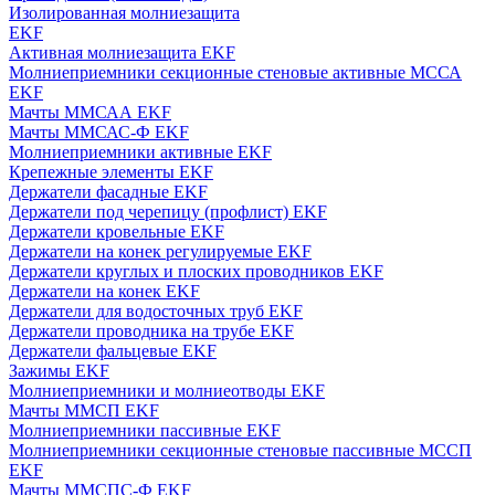
Изолированная молниезащита
EKF
Активная молниезащита EKF
Молниеприемники секционные стеновые активные МССА
EKF
Мачты ММСАА EKF
Мачты ММСАС-Ф EKF
Молниеприемники активные EKF
Крепежные элементы EKF
Держатели фасадные EKF
Держатели под черепицу (профлист) EKF
Держатели кровельные EKF
Держатели на конек регулируемые EKF
Держатели круглых и плоских проводников EKF
Держатели на конек EKF
Держатели для водосточных труб EKF
Держатели проводника на трубе EKF
Держатели фальцевые EKF
Зажимы EKF
Молниеприемники и молниеотводы EKF
Мачты ММСП EKF
Молниеприемники пассивные EKF
Молниеприемники секционные стеновые пассивные МССП
EKF
Мачты ММСПС-Ф EKF