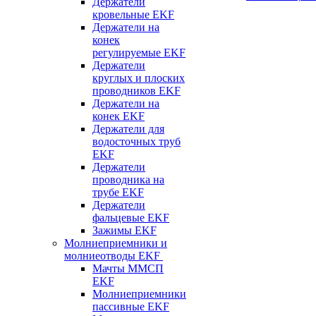
Держатели
кровельные EKF
Держатели на
конек
регулируемые EKF
Держатели
круглых и плоских
проводников EKF
Держатели на
конек EKF
Держатели для
водосточных труб
EKF
Держатели
проводника на
трубе EKF
Держатели
фальцевые EKF
Зажимы EKF
Молниеприемники и
молниеотводы EKF
Мачты ММСП
EKF
Молниеприемники
пассивные EKF