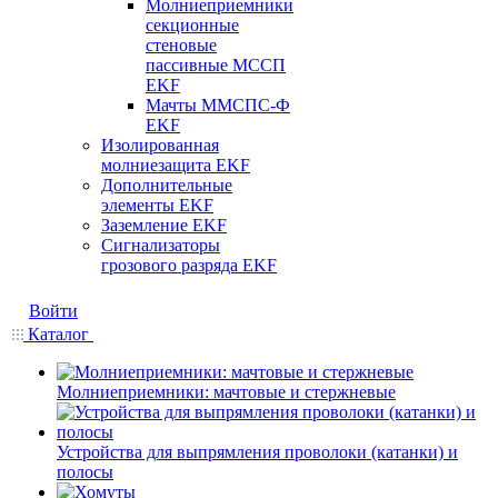
Молниеприемники
секционные
стеновые
пассивные МССП
EKF
Мачты ММСПС-Ф
EKF
Изолированная
молниезащита EKF
Дополнительные
элементы EKF
Заземление EKF
Сигнализаторы
грозового разряда EKF
Войти
Каталог
Молниеприемники: мачтовые и стержневые
Устройства для выпрямления проволоки (катанки) и
полосы