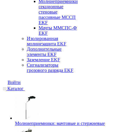
Молниеприемники
секционные
стеновые
пассивные МССП
EKF
Мачты ММСПС-Ф
EKF
Изолированная
молниезащита EKF
Дополнительные
элементы EKF
Заземление EKF
Сигнализаторы
грозового разряда EKF
Войти
Каталог
Молниеприемники: мачтовые и стержневые