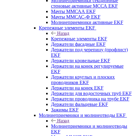
Молниеприемники секционные
стеновые активные МССА EKF
Мачты ММСАА EKF
Мачты ММСАС-Ф EKF
Молниеприемники активные EKF
Крепежные элементы EKF
Назад
Крепежные элементы EKF
Держатели фасадные EKF
Держатели под черепицу (профлист)
EKF
Держатели кровельные EKF
Держатели на конек регулируемые
EKF
Держатели круглых и плоских
проводников EKF
Держатели на конек EKF
Держатели для водосточных труб EKF
Держатели проводника на трубе EKF
Держатели фальцевые EKF
Зажимы EKF
Молниеприемники и молниеотводы EKF
Назад
Молниеприемники и молниеотводы
EKF