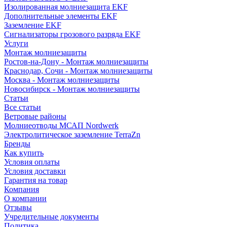
Изолированная молниезащита EKF
Дополнительные элементы EKF
Заземление EKF
Сигнализаторы грозового разряда EKF
Услуги
Монтаж молниезащиты
Ростов-на-Дону - Монтаж молниезащиты
Краснодар, Сочи - Монтаж молниезащиты
Москва - Монтаж молниезащиты
Новосибирск - Монтаж молниезащиты
Статьи
Все статьи
Ветровые районы
Молниеотводы МСАП Nordwerk
Электролитическое заземление TerraZn
Бренды
Как купить
Условия оплаты
Условия доставки
Гарантия на товар
Компания
О компании
Отзывы
Учредительные документы
Политика