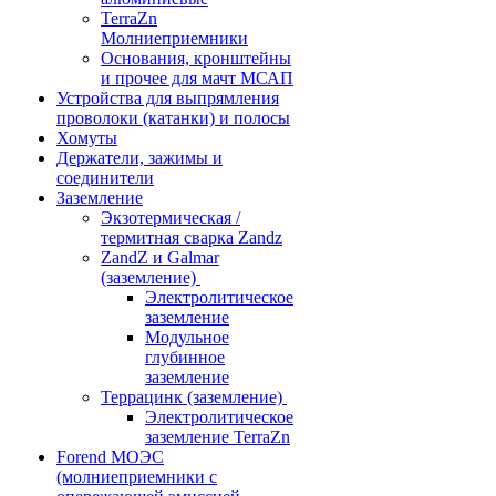
TerraZn
Молниеприемники
Основания, кронштейны
и прочее для мачт МСАП
Устройства для выпрямления
проволоки (катанки) и полосы
Хомуты
Держатели, зажимы и
соединители
Заземление
Экзотермическая /
термитная сварка Zandz
ZandZ и Galmar
(заземление)
Электролитическое
заземление
Модульное
глубинное
заземление
Террацинк (заземление)
Электролитическое
заземление TerraZn
Forend МОЭС
(молниеприемники с