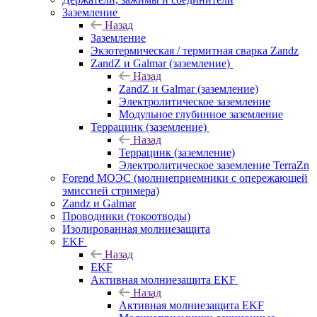
Заземление
Назад
Заземление
Экзотермическая / термитная сварка Zandz
ZandZ и Galmar (заземление)
Назад
ZandZ и Galmar (заземление)
Электролитическое заземление
Модульное глубинное заземление
Террацинк (заземление)
Назад
Террацинк (заземление)
Электролитическое заземление TerraZn
Forend МОЭС (молниеприемники с опережающей
эмиссией стримера)
Zandz и Galmar
Проводники (токоотводы)
Изолированная молниезащита
EKF
Назад
EKF
Активная молниезащита EKF
Назад
Активная молниезащита EKF