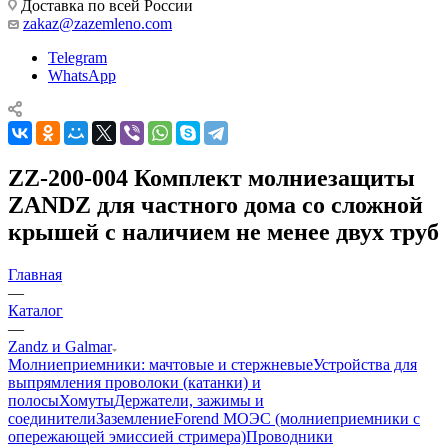
Доставка по всей России
zakaz@zazemleno.com
Telegram
WhatsApp
ZZ-200-004 Комплект молниезащиты
ZANDZ для частного дома со сложной
крышей с наличием не менее двух труб
Главная
—
Каталог
—
Zandz и Galmar
Молниеприемники: мачтовые и стержневые
Устройства для
выпрямления проволоки (катанки) и
полосы
Хомуты
Держатели, зажимы и
соединители
Заземление
Forend МОЭС (молниеприемники с
опережающей эмиссией стримера)
Проводники