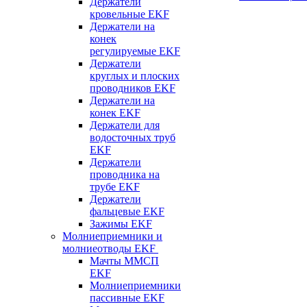
Держатели
кровельные EKF
Держатели на
конек
регулируемые EKF
Держатели
круглых и плоских
проводников EKF
Держатели на
конек EKF
Держатели для
водосточных труб
EKF
Держатели
проводника на
трубе EKF
Держатели
фальцевые EKF
Зажимы EKF
Молниеприемники и
молниеотводы EKF
Мачты ММСП
EKF
Молниеприемники
пассивные EKF