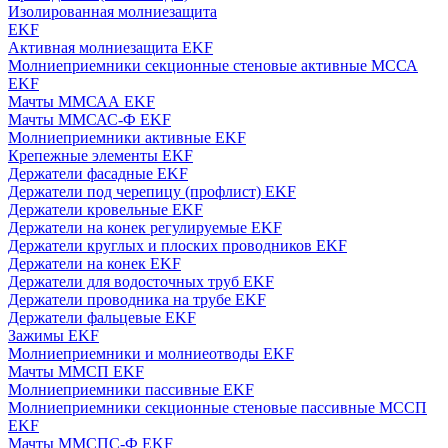
Изолированная молниезащита
EKF
Активная молниезащита EKF
Молниеприемники секционные стеновые активные МССА
EKF
Мачты ММСАА EKF
Мачты ММСАС-Ф EKF
Молниеприемники активные EKF
Крепежные элементы EKF
Держатели фасадные EKF
Держатели под черепицу (профлист) EKF
Держатели кровельные EKF
Держатели на конек регулируемые EKF
Держатели круглых и плоских проводников EKF
Держатели на конек EKF
Держатели для водосточных труб EKF
Держатели проводника на трубе EKF
Держатели фальцевые EKF
Зажимы EKF
Молниеприемники и молниеотводы EKF
Мачты ММСП EKF
Молниеприемники пассивные EKF
Молниеприемники секционные стеновые пассивные МССП
EKF
Мачты ММСПС-Ф EKF