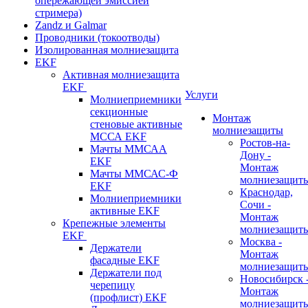
опережающей эмиссией
стримера)
Zandz и Galmar
Проводники (токоотводы)
Изолированная молниезащита
EKF
Активная молниезащита
EKF
Услуги
Молниеприемники
секционные
Монтаж
стеновые активные
молниезащиты
МССА EKF
Ростов-на-
Мачты ММСАА
Дону -
EKF
Монтаж
Мачты ММСАС-Ф
молниезащит
EKF
Краснодар,
Молниеприемники
Сочи -
активные EKF
Монтаж
Крепежные элементы
молниезащит
EKF
Москва -
Держатели
Монтаж
фасадные EKF
молниезащит
Держатели под
Новосибирск 
черепицу
Монтаж
(профлист) EKF
молниезащит