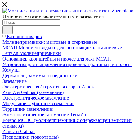
Интернет-магазин молниезащиты и заземления
Каталог товаров
Молниеприемники: мачтовые и стержневые
МСАП Молниеотводы отдельно стоящие алюминиевые
TerraZn Молниеприемники
Основания, кронштейны и прочее для мачт МСАП
Устройства для выпрямления проволоки (катанки) и полосы
Хомуты
Держатели, зажимы и соединители
Заземление
Экзотермическая / термитная сварка Zandz
ZandZ и Galmar (заземление)
Электролитическое заземление
Модульное глубинное заземление
Террацинк (заземление)
Электролитическое заземление TerraZn
Forend МОЭС (молниеприемники с опережающей эмиссией
стримера)
Zandz и Galmar
Проводники (токоотводы)