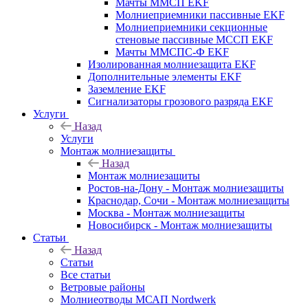
Мачты ММСП EKF
Молниеприемники пассивные EKF
Молниеприемники секционные
стеновые пассивные МССП EKF
Мачты ММСПС-Ф EKF
Изолированная молниезащита EKF
Дополнительные элементы EKF
Заземление EKF
Сигнализаторы грозового разряда EKF
Услуги
Назад
Услуги
Монтаж молниезащиты
Назад
Монтаж молниезащиты
Ростов-на-Дону - Монтаж молниезащиты
Краснодар, Сочи - Монтаж молниезащиты
Москва - Монтаж молниезащиты
Новосибирск - Монтаж молниезащиты
Статьи
Назад
Статьи
Все статьи
Ветровые районы
Молниеотводы МСАП Nordwerk