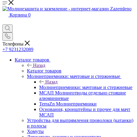
Корзина
0
Телефоны
+7 9231232089
Каталог товаров
Назад
Каталог товаров
Молниеприемники: мачтовые и стержневые
Назад
Молниеприемники: мачтовые и стержневые
МСАП Молниеотводы отдельно стоящие
алюминиевые
TerraZn Молниеприемники
Основания, кронштейны и прочее для мачт
МСАП
Устройства для выпрямления проволоки (катанки)
и полосы
Хомуты
Держатели, зажимы и соединители