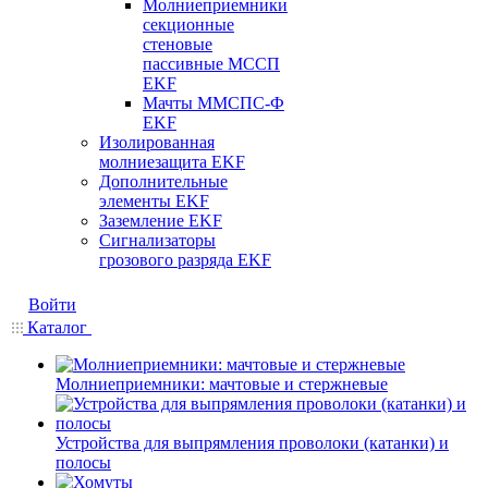
Молниеприемники
секционные
стеновые
пассивные МССП
EKF
Мачты ММСПС-Ф
EKF
Изолированная
молниезащита EKF
Дополнительные
элементы EKF
Заземление EKF
Сигнализаторы
грозового разряда EKF
Войти
Каталог
Молниеприемники: мачтовые и стержневые
Устройства для выпрямления проволоки (катанки) и
полосы