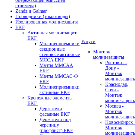
опережающей эмиссией
стримера)
Zandz и Galmar
Проводники (токоотводы)
Изолированная молниезащита
EKF
Активная молниезащита
EKF
Услуги
Молниеприемники
секционные
Монтаж
стеновые активные
молниезащиты
МССА EKF
Ростов-на-
Мачты ММСАА
Дону -
EKF
Монтаж
Мачты ММСАС-Ф
молниезащит
EKF
Краснодар,
Молниеприемники
Сочи -
активные EKF
Монтаж
Крепежные элементы
молниезащит
EKF
Москва -
Держатели
Монтаж
фасадные EKF
молниезащит
Держатели под
Новосибирск 
черепицу
Монтаж
(профлист) EKF
молниезащит