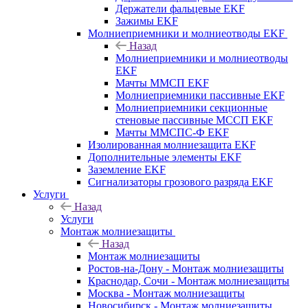
Держатели фальцевые EKF
Зажимы EKF
Молниеприемники и молниеотводы EKF
Назад
Молниеприемники и молниеотводы
EKF
Мачты ММСП EKF
Молниеприемники пассивные EKF
Молниеприемники секционные
стеновые пассивные МССП EKF
Мачты ММСПС-Ф EKF
Изолированная молниезащита EKF
Дополнительные элементы EKF
Заземление EKF
Сигнализаторы грозового разряда EKF
Услуги
Назад
Услуги
Монтаж молниезащиты
Назад
Монтаж молниезащиты
Ростов-на-Дону - Монтаж молниезащиты
Краснодар, Сочи - Монтаж молниезащиты
Москва - Монтаж молниезащиты
Новосибирск - Монтаж молниезащиты