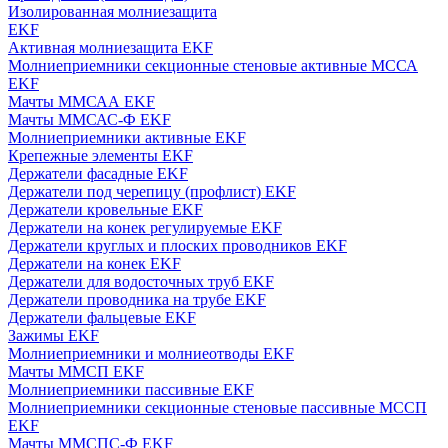
Изолированная молниезащита
EKF
Активная молниезащита EKF
Молниеприемники секционные стеновые активные МССА
EKF
Мачты ММСАА EKF
Мачты ММСАС-Ф EKF
Молниеприемники активные EKF
Крепежные элементы EKF
Держатели фасадные EKF
Держатели под черепицу (профлист) EKF
Держатели кровельные EKF
Держатели на конек регулируемые EKF
Держатели круглых и плоских проводников EKF
Держатели на конек EKF
Держатели для водосточных труб EKF
Держатели проводника на трубе EKF
Держатели фальцевые EKF
Зажимы EKF
Молниеприемники и молниеотводы EKF
Мачты ММСП EKF
Молниеприемники пассивные EKF
Молниеприемники секционные стеновые пассивные МССП
EKF
Мачты ММСПС-Ф EKF