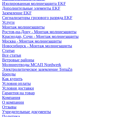
Изолированная молниезащита EKF
Дополнительные элементы EKF
Заземление EKF
Сигнализаторы грозового разряда EKF
Услуги
Монтаж молниезащиты
Ростов-на-Дону - Монтаж молниезащиты
Краснодар, Сочи - Монтаж молниезащиты
Москва - Монтаж молниезащиты
Новосибирск - Монтаж молниезащиты
Статьи
Все статьи
Ветровые районы
Молниеотводы МСАП Nordwerk
Электролитическое заземление TerraZn
Бренды
Как купить
Условия оплаты
Условия доставки
Гарантия на товар
Компания
О компании
Отзывы
Учредительные документы
Политика