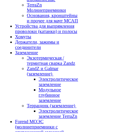
TerraZn
Молниеприемники
Основания, кронштейны
и прочее для мачт МСАП
Устройства для выпрямления
проволоки (катанки) и полосы
Хомуты
Держатели, зажимы и
соединители
Заземление
Экзотермическая /
термитная сварка Zandz
ZandZ и Galmar
(заземление)
Электролитическое
заземление
Модульное
глубинное
заземление
Террацинк (заземление)
Электролитическое
заземление TerraZn
Forend МОЭС
(молниеприемники с