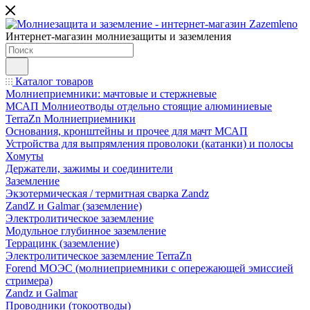
Интернет-магазин молниезащиты и заземления
Каталог товаров
Молниеприемники: мачтовые и стержневые
МСАП Молниеотводы отдельно стоящие алюминиевые
TerraZn Молниеприемники
Основания, кронштейны и прочее для мачт МСАП
Устройства для выпрямления проволоки (катанки) и полосы
Хомуты
Держатели, зажимы и соединители
Заземление
Экзотермическая / термитная сварка Zandz
ZandZ и Galmar (заземление)
Электролитическое заземление
Модульное глубинное заземление
Террацинк (заземление)
Электролитическое заземление TerraZn
Forend МОЭС (молниеприемники с опережающей эмиссией
стримера)
Zandz и Galmar
Проводники (токоотводы)