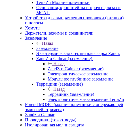
TerraZn Молниеприемники
Основания, кронштейны и прочее для мачт
МСАП
Устройства для выпрямления проволоки (катанки)
и полосы
Хомуты
Держатели, зажимы и соединители
Заземление
Назад
Заземление
Экзотермическая / термитная сварка Zandz
ZandZ и Galmar (заземление)
Назад
ZandZ и Galmar (заземление)
Электролитическое заземление
Модульное глубинное заземление
Террацинк (заземление)
Назад
Террацинк (заземление)
Электролитическое заземление TerraZn
Forend МОЭС (молниеприемники с опережающей
эмиссией стримера)
Zandz и Galmar
Проводники (токоотводы)
Изолированная молниезащита