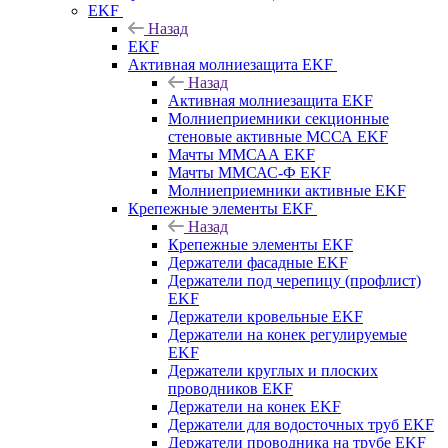
EKF
Назад
EKF
Активная молниезащита EKF
Назад
Активная молниезащита EKF
Молниеприемники секционные
стеновые активные МССА EKF
Мачты ММСАА EKF
Мачты ММСАС-Ф EKF
Молниеприемники активные EKF
Крепежные элементы EKF
Назад
Крепежные элементы EKF
Держатели фасадные EKF
Держатели под черепицу (профлист)
EKF
Держатели кровельные EKF
Держатели на конек регулируемые
EKF
Держатели круглых и плоских
проводников EKF
Держатели на конек EKF
Держатели для водосточных труб EKF
Держатели проводника на трубе EKF