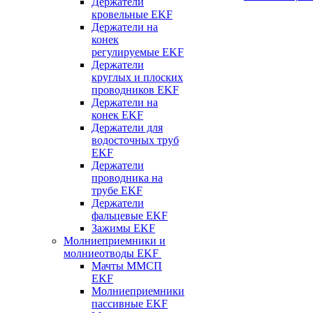
Держатели
кровельные EKF
Держатели на
конек
регулируемые EKF
Держатели
круглых и плоских
проводников EKF
Держатели на
конек EKF
Держатели для
водосточных труб
EKF
Держатели
проводника на
трубе EKF
Держатели
фальцевые EKF
Зажимы EKF
Молниеприемники и
молниеотводы EKF
Мачты ММСП
EKF
Молниеприемники
пассивные EKF