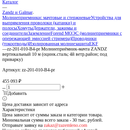
Каталог
—
Zandz и Galmar
Молниеприемники: мачтовые и стержневые
Устройства для
выпрямления проволоки (катанки) и
полосы
Хомуты
Держатели, зажимы и
соединители
Заземление
Forend МОЭС (молниеприемники с
опережающей эмиссией стримера)
Проводники
(токоотводы)
Изолированная молниезащита
EKF
—
zz-201-010-В4-pr Молниеприёмник-мачта ZANDZ
вертикальный 10 м (оцинк.сталь; 4й ветр.район; под
приварку)
Артикул:
zz-201-010-В4-pr
455 093
₽
Добавить
Цена доставки зависит от адреса
Характеристики
Цена зависит от суммы заказа и категории товара.
Минимальная сумма всего заказа - 30 тыс. рублей.
Отправьте заявку на
zakaz@zazemleno.com