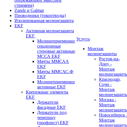
опережающей эмиссией
стримера)
Zandz и Galmar
Проводники (токоотводы)
Изолированная молниезащита
EKF
Активная молниезащита
EKF
Услуги
Молниеприемники
секционные
Монтаж
стеновые активные
молниезащиты
МССА EKF
Ростов-на-
Мачты ММСАА
Дону -
EKF
Монтаж
Мачты ММСАС-Ф
молниезащит
EKF
Краснодар,
Молниеприемники
Сочи -
активные EKF
Монтаж
Крепежные элементы
молниезащит
EKF
Москва -
Держатели
Монтаж
фасадные EKF
молниезащит
Держатели под
Новосибирск 
черепицу
Монтаж
(профлист) EKF
молниезащит