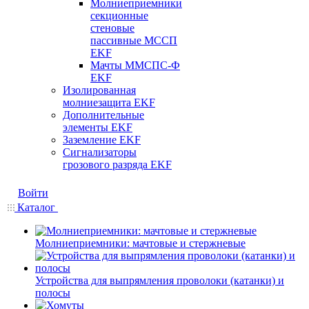
Молниеприемники
секционные
стеновые
пассивные МССП
EKF
Мачты ММСПС-Ф
EKF
Изолированная
молниезащита EKF
Дополнительные
элементы EKF
Заземление EKF
Сигнализаторы
грозового разряда EKF
Войти
Каталог
Молниеприемники: мачтовые и стержневые
Устройства для выпрямления проволоки (катанки) и
полосы