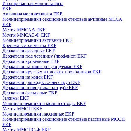
Изолированная молниезащита
EKF
Активная молниезащита EKF
Молниеприемники секционные стеновые активные МССА
EKF
Мачты ММСАА EKF
Мачты ММСАС-Ф EKF
Молниеприемники активные EKF
Крепежные элементы EKF
Держатели фасадные EKF
Держатели под черепицу (профлист) EKF
Держатели кровельные EKF
Держатели на конек регулируемые EKF
Держатели круглых и плоских проводников EKF
Держатели на конек EKF
Держатели для водосточных труб EKF
Держатели проводника на трубе EKF
Держатели фальцевые EKF
Зажимы EKF
Молниеприемники и молниеотводы EKF
Мачты ММСП EKF
Молниеприемники пассивные EKF
Молниеприемники секционные стеновые пассивные МССП
EKF
Мачты ММСПС-Ф EKF