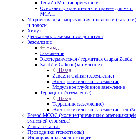
TerraZn Молниеприемники
Основания, кронштейны и прочее для мачт
МСАП
Устройства для выпрямления проволоки (катанки)
и полосы
Хомуты
Держатели, зажимы и соединители
Заземление
Назад
Заземление
Экзотермическая / термитная сварка Zandz
ZandZ и Galmar (заземление)
Назад
ZandZ и Galmar (заземление)
Электролитическое заземление
Модульное глубинное заземление
Террацинк (заземление)
Назад
Террацинк (заземление)
Электролитическое заземление TerraZn
Forend МОЭС (молниеприемники с опережающей
эмиссией стримера)
Zandz и Galmar
Проводники (токоотводы)
Изолированная молниезащита