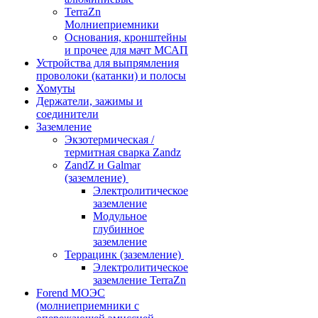
TerraZn
Молниеприемники
Основания, кронштейны
и прочее для мачт МСАП
Устройства для выпрямления
проволоки (катанки) и полосы
Хомуты
Держатели, зажимы и
соединители
Заземление
Экзотермическая /
термитная сварка Zandz
ZandZ и Galmar
(заземление)
Электролитическое
заземление
Модульное
глубинное
заземление
Террацинк (заземление)
Электролитическое
заземление TerraZn
Forend МОЭС
(молниеприемники с