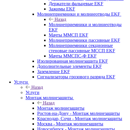
Держатели фальцевые EKF
Зажимы EKF
Молниеприемники и молниеотводы EKF
Назад
Молниеприемники и молниеотводы
EKF
Мачты ММСП EKF
Молниеприемники пассивные EKF
Молниеприемники секционные
стеновые пассивные МССП EKF
Мачты ММСПС-Ф EKF
Изолированная молниезащита EKF
Дополнительные элементы EKF
Заземление EKF
Сигнализаторы грозового разряда EKF
Услуги
Назад
Услуги
Монтаж молниезащиты
Назад
Монтаж молниезащиты
Ростов-на-Дону - Монтаж молниезащиты
Краснодар, Сочи - Монтаж молниезащиты
Москва - Монтаж молниезащиты
Новосибирск - Монтаж молниезащиты