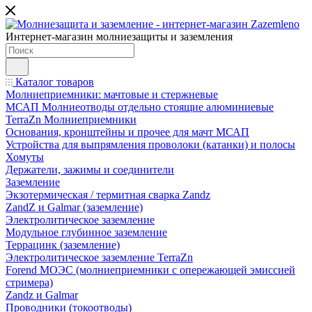
Интернет-магазин молниезащиты и заземления
Каталог товаров
Молниеприемники: мачтовые и стержневые
МСАП Молниеотводы отдельно стоящие алюминиевые
TerraZn Молниеприемники
Основания, кронштейны и прочее для мачт МСАП
Устройства для выпрямления проволоки (катанки) и полосы
Хомуты
Держатели, зажимы и соединители
Заземление
Экзотермическая / термитная сварка Zandz
ZandZ и Galmar (заземление)
Электролитическое заземление
Модульное глубинное заземление
Террацинк (заземление)
Электролитическое заземление TerraZn
Forend МОЭС (молниеприемники с опережающей эмиссией
стримера)
Zandz и Galmar
Проводники (токоотводы)