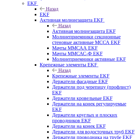
EKF
Назад
EKF
Активная молниезащита EKF
Назад
Активная молниезащита EKF
Молниеприемники секционные
стеновые активные МССА EKF
Мачты ММСАА EKF
Мачты ММСАС-Ф EKF
Молниеприемники активные EKF
Крепежные элементы EKF
Назад
Крепежные элементы EKF
Держатели фасадные EKF
Держатели под черепицу (профлист)
EKF
Держатели кровельные EKF
Держатели на конек регулируемые
EKF
Держатели круглых и плоских
проводников EKF
Держатели на конек EKF
Держатели для водосточных труб EKF
Держатели проводника на трубе EKF