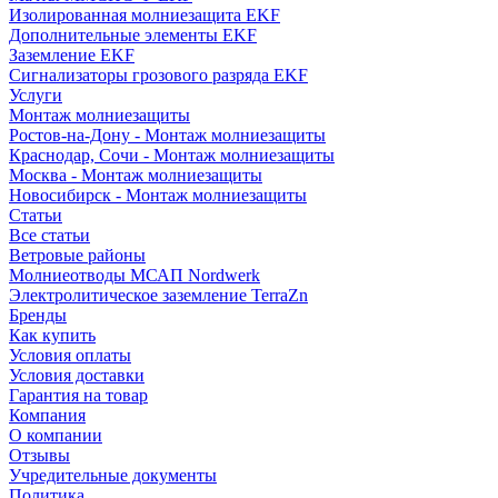
Изолированная молниезащита EKF
Дополнительные элементы EKF
Заземление EKF
Сигнализаторы грозового разряда EKF
Услуги
Монтаж молниезащиты
Ростов-на-Дону - Монтаж молниезащиты
Краснодар, Сочи - Монтаж молниезащиты
Москва - Монтаж молниезащиты
Новосибирск - Монтаж молниезащиты
Статьи
Все статьи
Ветровые районы
Молниеотводы МСАП Nordwerk
Электролитическое заземление TerraZn
Бренды
Как купить
Условия оплаты
Условия доставки
Гарантия на товар
Компания
О компании
Отзывы
Учредительные документы
Политика