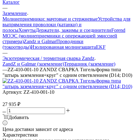
Каталог
—
Заземление
Молниеприемники: мачтовые и стержневые
Устройства для
выпрямления проволоки (катанки) и
полосы
Хомуты
Держатели, зажимы и соединители
Forend
МОЭС (молниеприемники с опережающей эмиссией
стримера)
Zandz и Galmar
Проводники
(токоотводы)
Изолированная молниезащита
EKF
—
Экзотермическая / термитная сварка Zandz
ZandZ и Galmar (заземление)
Террацинк (заземление)
—
ZZ-410-001-10 ZANDZ СВАРКА Тигель/форма типа
"штырь заземления+круг" с одним ответвлением (D14; D10)
Артикул:
ZZ-410-001-10
27 935
₽
Добавить
Цена доставки зависит от адреса
Характеристики