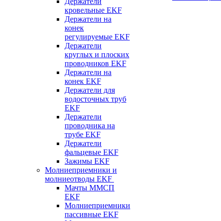
Держатели
кровельные EKF
Держатели на
конек
регулируемые EKF
Держатели
круглых и плоских
проводников EKF
Держатели на
конек EKF
Держатели для
водосточных труб
EKF
Держатели
проводника на
трубе EKF
Держатели
фальцевые EKF
Зажимы EKF
Молниеприемники и
молниеотводы EKF
Мачты ММСП
EKF
Молниеприемники
пассивные EKF