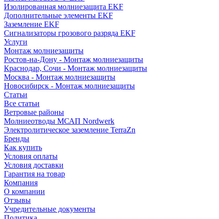
Изолированная молниезащита EKF
Дополнительные элементы EKF
Заземление EKF
Сигнализаторы грозового разряда EKF
Услуги
Монтаж молниезащиты
Ростов-на-Дону - Монтаж молниезащиты
Краснодар, Сочи - Монтаж молниезащиты
Москва - Монтаж молниезащиты
Новосибирск - Монтаж молниезащиты
Статьи
Все статьи
Ветровые районы
Молниеотводы МСАП Nordwerk
Электролитическое заземление TerraZn
Бренды
Как купить
Условия оплаты
Условия доставки
Гарантия на товар
Компания
О компании
Отзывы
Учредительные документы
Политика