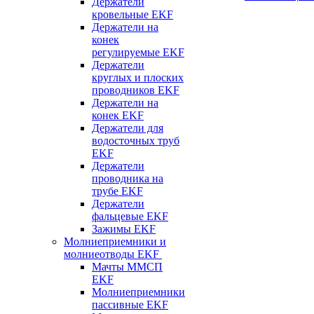
Держатели
кровельные EKF
Держатели на
конек
регулируемые EKF
Держатели
круглых и плоских
проводников EKF
Держатели на
конек EKF
Держатели для
водосточных труб
EKF
Держатели
проводника на
трубе EKF
Держатели
фальцевые EKF
Зажимы EKF
Молниеприемники и
молниеотводы EKF
Мачты ММСП
EKF
Молниеприемники
пассивные EKF