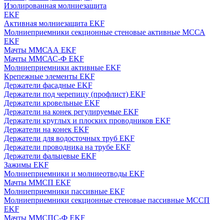
Изолированная молниезащита
EKF
Активная молниезащита EKF
Молниеприемники секционные стеновые активные МССА
EKF
Мачты ММСАА EKF
Мачты ММСАС-Ф EKF
Молниеприемники активные EKF
Крепежные элементы EKF
Держатели фасадные EKF
Держатели под черепицу (профлист) EKF
Держатели кровельные EKF
Держатели на конек регулируемые EKF
Держатели круглых и плоских проводников EKF
Держатели на конек EKF
Держатели для водосточных труб EKF
Держатели проводника на трубе EKF
Держатели фальцевые EKF
Зажимы EKF
Молниеприемники и молниеотводы EKF
Мачты ММСП EKF
Молниеприемники пассивные EKF
Молниеприемники секционные стеновые пассивные МССП
EKF
Мачты ММСПС-Ф EKF