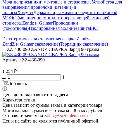
Молниеприемники: мачтовые и стержневые
Устройства для
выпрямления проволоки (катанки) и
полосы
Хомуты
Держатели, зажимы и соединители
Forend
МОЭС (молниеприемники с опережающей эмиссией
стримера)
Zandz и Galmar
Проводники
(токоотводы)
Изолированная молниезащита
EKF
—
Экзотермическая / термитная сварка Zandz
ZandZ и Galmar (заземление)
Террацинк (заземление)
—
ZZ-430-090 ZANDZ СВАРКА Заряд 90 грамм
Артикул:
ZZ-430-090
1 254
₽
Добавить
Цена доставки зависит от адреса
Характеристики
Цена зависит от суммы заказа и категории товара.
Минимальная сумма всего заказа - 30 тыс. рублей.
Отправьте заявку на
zakaz@zazemleno.com
Цены на сайте не являются публичной офертой.