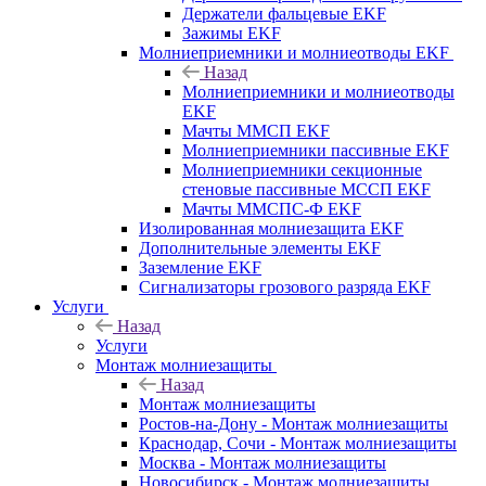
Держатели фальцевые EKF
Зажимы EKF
Молниеприемники и молниеотводы EKF
Назад
Молниеприемники и молниеотводы
EKF
Мачты ММСП EKF
Молниеприемники пассивные EKF
Молниеприемники секционные
стеновые пассивные МССП EKF
Мачты ММСПС-Ф EKF
Изолированная молниезащита EKF
Дополнительные элементы EKF
Заземление EKF
Сигнализаторы грозового разряда EKF
Услуги
Назад
Услуги
Монтаж молниезащиты
Назад
Монтаж молниезащиты
Ростов-на-Дону - Монтаж молниезащиты
Краснодар, Сочи - Монтаж молниезащиты
Москва - Монтаж молниезащиты
Новосибирск - Монтаж молниезащиты