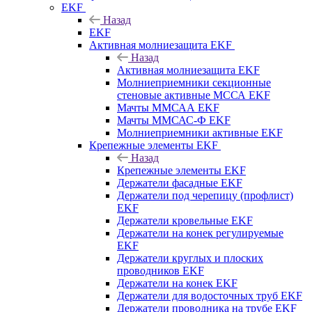
EKF
Назад
EKF
Активная молниезащита EKF
Назад
Активная молниезащита EKF
Молниеприемники секционные
стеновые активные МССА EKF
Мачты ММСАА EKF
Мачты ММСАС-Ф EKF
Молниеприемники активные EKF
Крепежные элементы EKF
Назад
Крепежные элементы EKF
Держатели фасадные EKF
Держатели под черепицу (профлист)
EKF
Держатели кровельные EKF
Держатели на конек регулируемые
EKF
Держатели круглых и плоских
проводников EKF
Держатели на конек EKF
Держатели для водосточных труб EKF
Держатели проводника на трубе EKF