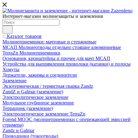
Интернет-магазин молниезащиты и заземления
Каталог товаров
Молниеприемники: мачтовые и стержневые
МСАП Молниеотводы отдельно стоящие алюминиевые
TerraZn Молниеприемники
Основания, кронштейны и прочее для мачт МСАП
Устройства для выпрямления проволоки (катанки) и полосы
Хомуты
Держатели, зажимы и соединители
Заземление
Экзотермическая / термитная сварка Zandz
ZandZ и Galmar (заземление)
Электролитическое заземление
Модульное глубинное заземление
Террацинк (заземление)
Электролитическое заземление TerraZn
Forend МОЭС (молниеприемники с опережающей эмиссией
стримера)
Zandz и Galmar
Проводники (токоотводы)