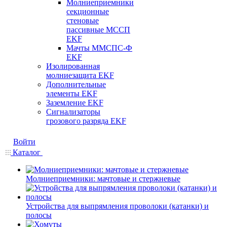
Молниеприемники
секционные
стеновые
пассивные МССП
EKF
Мачты ММСПС-Ф
EKF
Изолированная
молниезащита EKF
Дополнительные
элементы EKF
Заземление EKF
Сигнализаторы
грозового разряда EKF
Войти
Каталог
Молниеприемники: мачтовые и стержневые
Устройства для выпрямления проволоки (катанки) и
полосы