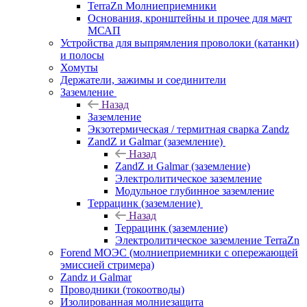
TerraZn Молниеприемники
Основания, кронштейны и прочее для мачт
МСАП
Устройства для выпрямления проволоки (катанки)
и полосы
Хомуты
Держатели, зажимы и соединители
Заземление
Назад
Заземление
Экзотермическая / термитная сварка Zandz
ZandZ и Galmar (заземление)
Назад
ZandZ и Galmar (заземление)
Электролитическое заземление
Модульное глубинное заземление
Террацинк (заземление)
Назад
Террацинк (заземление)
Электролитическое заземление TerraZn
Forend МОЭС (молниеприемники с опережающей
эмиссией стримера)
Zandz и Galmar
Проводники (токоотводы)
Изолированная молниезащита