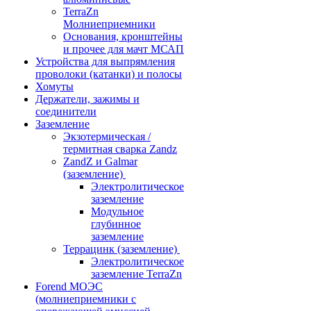
TerraZn
Молниеприемники
Основания, кронштейны
и прочее для мачт МСАП
Устройства для выпрямления
проволоки (катанки) и полосы
Хомуты
Держатели, зажимы и
соединители
Заземление
Экзотермическая /
термитная сварка Zandz
ZandZ и Galmar
(заземление)
Электролитическое
заземление
Модульное
глубинное
заземление
Террацинк (заземление)
Электролитическое
заземление TerraZn
Forend МОЭС
(молниеприемники с