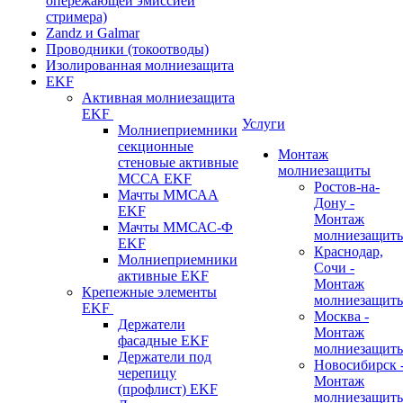
опережающей эмиссией
стримера)
Zandz и Galmar
Проводники (токоотводы)
Изолированная молниезащита
EKF
Активная молниезащита
EKF
Услуги
Молниеприемники
секционные
Монтаж
стеновые активные
молниезащиты
МССА EKF
Ростов-на-
Мачты ММСАА
Дону -
EKF
Монтаж
Мачты ММСАС-Ф
молниезащит
EKF
Краснодар,
Молниеприемники
Сочи -
активные EKF
Монтаж
Крепежные элементы
молниезащит
EKF
Москва -
Держатели
Монтаж
фасадные EKF
молниезащит
Держатели под
Новосибирск 
черепицу
Монтаж
(профлист) EKF
молниезащит