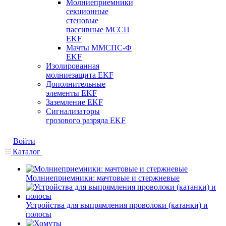
Молниеприемники
секционные
стеновые
пассивные МССП
EKF
Мачты ММСПС-Ф
EKF
Изолированная
молниезащита EKF
Дополнительные
элементы EKF
Заземление EKF
Сигнализаторы
грозового разряда EKF
Войти
Каталог
Молниеприемники: мачтовые и стержневые
Устройства для выпрямления проволоки (катанки) и
полосы