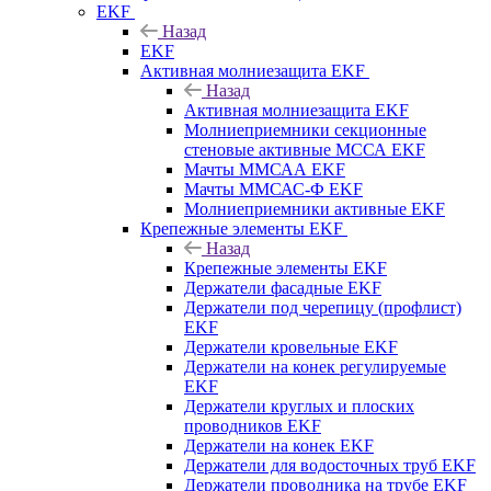
EKF
Назад
EKF
Активная молниезащита EKF
Назад
Активная молниезащита EKF
Молниеприемники секционные
стеновые активные МССА EKF
Мачты ММСАА EKF
Мачты ММСАС-Ф EKF
Молниеприемники активные EKF
Крепежные элементы EKF
Назад
Крепежные элементы EKF
Держатели фасадные EKF
Держатели под черепицу (профлист)
EKF
Держатели кровельные EKF
Держатели на конек регулируемые
EKF
Держатели круглых и плоских
проводников EKF
Держатели на конек EKF
Держатели для водосточных труб EKF
Держатели проводника на трубе EKF