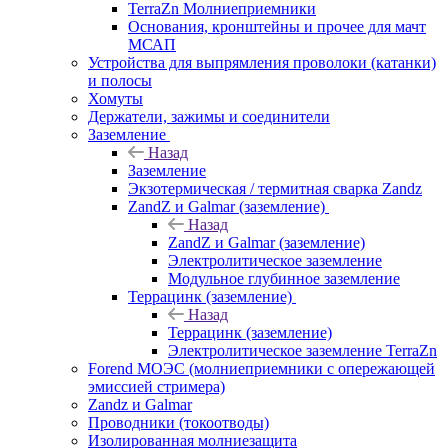
TerraZn Молниеприемники
Основания, кронштейны и прочее для мачт
МСАП
Устройства для выпрямления проволоки (катанки)
и полосы
Хомуты
Держатели, зажимы и соединители
Заземление
Назад
Заземление
Экзотермическая / термитная сварка Zandz
ZandZ и Galmar (заземление)
Назад
ZandZ и Galmar (заземление)
Электролитическое заземление
Модульное глубинное заземление
Террацинк (заземление)
Назад
Террацинк (заземление)
Электролитическое заземление TerraZn
Forend МОЭС (молниеприемники с опережающей
эмиссией стримера)
Zandz и Galmar
Проводники (токоотводы)
Изолированная молниезащита