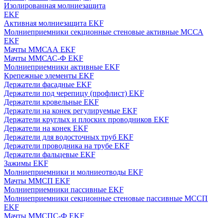
Изолированная молниезащита
EKF
Активная молниезащита EKF
Молниеприемники секционные стеновые активные МССА
EKF
Мачты ММСАА EKF
Мачты ММСАС-Ф EKF
Молниеприемники активные EKF
Крепежные элементы EKF
Держатели фасадные EKF
Держатели под черепицу (профлист) EKF
Держатели кровельные EKF
Держатели на конек регулируемые EKF
Держатели круглых и плоских проводников EKF
Держатели на конек EKF
Держатели для водосточных труб EKF
Держатели проводника на трубе EKF
Держатели фальцевые EKF
Зажимы EKF
Молниеприемники и молниеотводы EKF
Мачты ММСП EKF
Молниеприемники пассивные EKF
Молниеприемники секционные стеновые пассивные МССП
EKF
Мачты ММСПС-Ф EKF