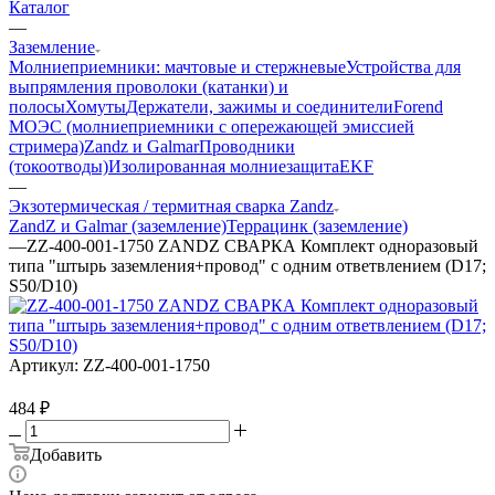
Каталог
—
Заземление
Молниеприемники: мачтовые и стержневые
Устройства для
выпрямления проволоки (катанки) и
полосы
Хомуты
Держатели, зажимы и соединители
Forend
МОЭС (молниеприемники с опережающей эмиссией
стримера)
Zandz и Galmar
Проводники
(токоотводы)
Изолированная молниезащита
EKF
—
Экзотермическая / термитная сварка Zandz
ZandZ и Galmar (заземление)
Террацинк (заземление)
—
ZZ-400-001-1750 ZANDZ СВАРКА Комплект одноразовый
типа "штырь заземления+провод" с одним ответвлением (D17;
S50/D10)
Артикул:
ZZ-400-001-1750
484
₽
Добавить