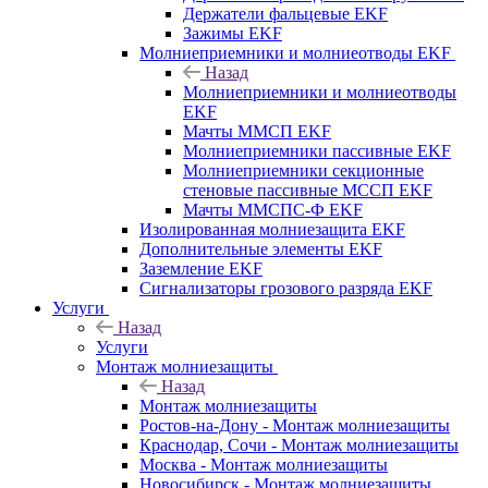
Держатели фальцевые EKF
Зажимы EKF
Молниеприемники и молниеотводы EKF
Назад
Молниеприемники и молниеотводы
EKF
Мачты ММСП EKF
Молниеприемники пассивные EKF
Молниеприемники секционные
стеновые пассивные МССП EKF
Мачты ММСПС-Ф EKF
Изолированная молниезащита EKF
Дополнительные элементы EKF
Заземление EKF
Сигнализаторы грозового разряда EKF
Услуги
Назад
Услуги
Монтаж молниезащиты
Назад
Монтаж молниезащиты
Ростов-на-Дону - Монтаж молниезащиты
Краснодар, Сочи - Монтаж молниезащиты
Москва - Монтаж молниезащиты
Новосибирск - Монтаж молниезащиты