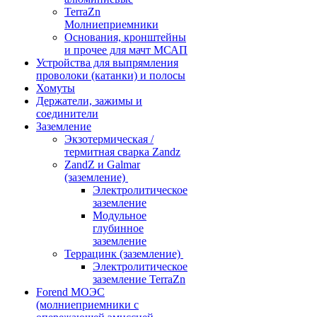
TerraZn
Молниеприемники
Основания, кронштейны
и прочее для мачт МСАП
Устройства для выпрямления
проволоки (катанки) и полосы
Хомуты
Держатели, зажимы и
соединители
Заземление
Экзотермическая /
термитная сварка Zandz
ZandZ и Galmar
(заземление)
Электролитическое
заземление
Модульное
глубинное
заземление
Террацинк (заземление)
Электролитическое
заземление TerraZn
Forend МОЭС
(молниеприемники с