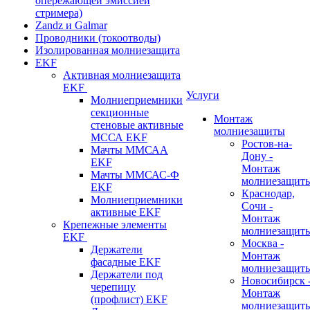
опережающей эмиссией
стримера)
Zandz и Galmar
Проводники (токоотводы)
Изолированная молниезащита
EKF
Активная молниезащита
EKF
Услуги
Молниеприемники
секционные
Монтаж
стеновые активные
молниезащиты
МССА EKF
Ростов-на-
Мачты ММСАА
Дону -
EKF
Монтаж
Мачты ММСАС-Ф
молниезащит
EKF
Краснодар,
Молниеприемники
Сочи -
активные EKF
Монтаж
Крепежные элементы
молниезащит
EKF
Москва -
Держатели
Монтаж
фасадные EKF
молниезащит
Держатели под
Новосибирск 
черепицу
Монтаж
(профлист) EKF
молниезащит