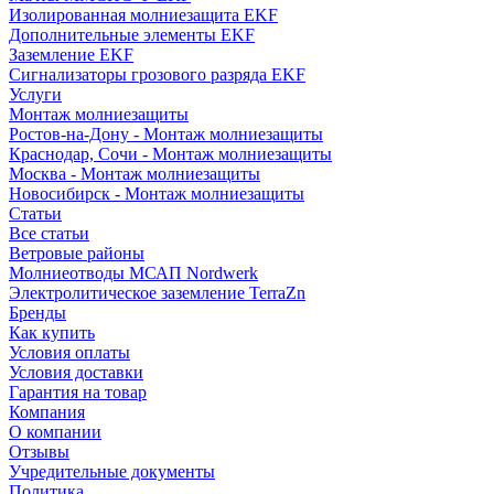
Изолированная молниезащита EKF
Дополнительные элементы EKF
Заземление EKF
Сигнализаторы грозового разряда EKF
Услуги
Монтаж молниезащиты
Ростов-на-Дону - Монтаж молниезащиты
Краснодар, Сочи - Монтаж молниезащиты
Москва - Монтаж молниезащиты
Новосибирск - Монтаж молниезащиты
Статьи
Все статьи
Ветровые районы
Молниеотводы МСАП Nordwerk
Электролитическое заземление TerraZn
Бренды
Как купить
Условия оплаты
Условия доставки
Гарантия на товар
Компания
О компании
Отзывы
Учредительные документы
Политика