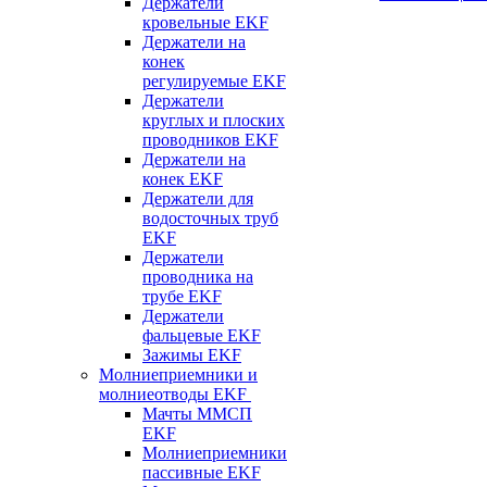
Держатели
кровельные EKF
Держатели на
конек
регулируемые EKF
Держатели
круглых и плоских
проводников EKF
Держатели на
конек EKF
Держатели для
водосточных труб
EKF
Держатели
проводника на
трубе EKF
Держатели
фальцевые EKF
Зажимы EKF
Молниеприемники и
молниеотводы EKF
Мачты ММСП
EKF
Молниеприемники
пассивные EKF