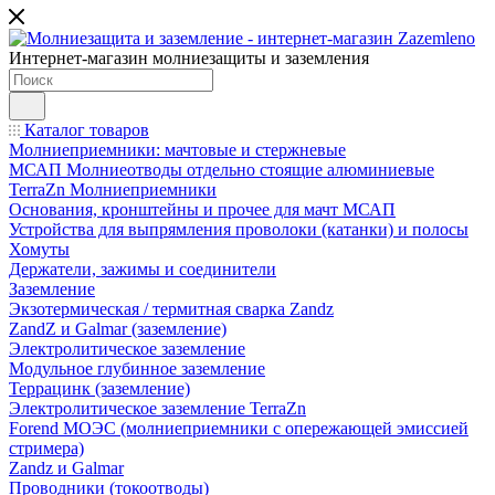
Интернет-магазин молниезащиты и заземления
Каталог товаров
Молниеприемники: мачтовые и стержневые
МСАП Молниеотводы отдельно стоящие алюминиевые
TerraZn Молниеприемники
Основания, кронштейны и прочее для мачт МСАП
Устройства для выпрямления проволоки (катанки) и полосы
Хомуты
Держатели, зажимы и соединители
Заземление
Экзотермическая / термитная сварка Zandz
ZandZ и Galmar (заземление)
Электролитическое заземление
Модульное глубинное заземление
Террацинк (заземление)
Электролитическое заземление TerraZn
Forend МОЭС (молниеприемники с опережающей эмиссией
стримера)
Zandz и Galmar
Проводники (токоотводы)