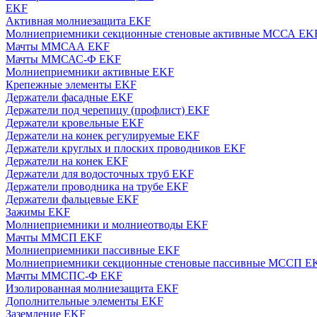
EKF
Активная молниезащита EKF
Молниеприемники секционные стеновые активные МССА EK
Мачты ММСАА EKF
Мачты ММСАС-Ф EKF
Молниеприемники активные EKF
Крепежные элементы EKF
Держатели фасадные EKF
Держатели под черепицу (профлист) EKF
Держатели кровельные EKF
Держатели на конек регулируемые EKF
Держатели круглых и плоских проводников EKF
Держатели на конек EKF
Держатели для водосточных труб EKF
Держатели проводника на трубе EKF
Держатели фальцевые EKF
Зажимы EKF
Молниеприемники и молниеотводы EKF
Мачты ММСП EKF
Молниеприемники пассивные EKF
Молниеприемники секционные стеновые пассивные МССП E
Мачты ММСПС-Ф EKF
Изолированная молниезащита EKF
Дополнительные элементы EKF
Заземление EKF