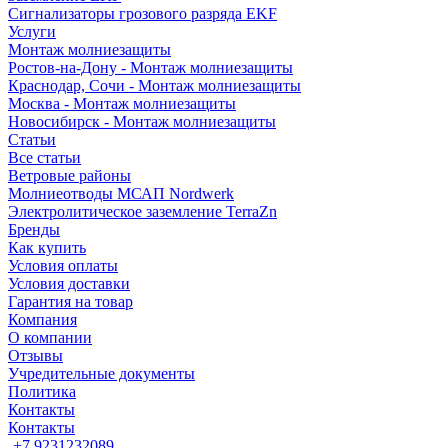
Сигнализаторы грозового разряда EKF
Услуги
Монтаж молниезащиты
Ростов-на-Дону - Монтаж молниезащиты
Краснодар, Сочи - Монтаж молниезащиты
Москва - Монтаж молниезащиты
Новосибирск - Монтаж молниезащиты
Статьи
Все статьи
Ветровые районы
Молниеотводы МСАП Nordwerk
Электролитическое заземление TerraZn
Бренды
Как купить
Условия оплаты
Условия доставки
Гарантия на товар
Компания
О компании
Отзывы
Учредительные документы
Политика
Контакты
Контакты
+7 9231232089