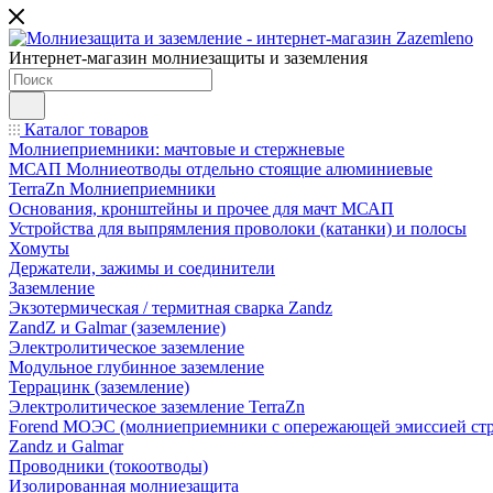
Интернет-магазин молниезащиты и заземления
Каталог товаров
Молниеприемники: мачтовые и стержневые
МСАП Молниеотводы отдельно стоящие алюминиевые
TerraZn Молниеприемники
Основания, кронштейны и прочее для мачт МСАП
Устройства для выпрямления проволоки (катанки) и полосы
Хомуты
Держатели, зажимы и соединители
Заземление
Экзотермическая / термитная сварка Zandz
ZandZ и Galmar (заземление)
Электролитическое заземление
Модульное глубинное заземление
Террацинк (заземление)
Электролитическое заземление TerraZn
Forend МОЭС (молниеприемники с опережающей эмиссией стр
Zandz и Galmar
Проводники (токоотводы)
Изолированная молниезащита