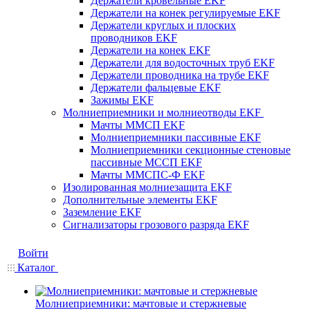
Держатели кровельные EKF
Держатели на конек регулируемые EKF
Держатели круглых и плоских
проводников EKF
Держатели на конек EKF
Держатели для водосточных труб EKF
Держатели проводника на трубе EKF
Держатели фальцевые EKF
Зажимы EKF
Молниеприемники и молниеотводы EKF
Мачты ММСП EKF
Молниеприемники пассивные EKF
Молниеприемники секционные стеновые
пассивные МССП EKF
Мачты ММСПС-Ф EKF
Изолированная молниезащита EKF
Дополнительные элементы EKF
Заземление EKF
Сигнализаторы грозового разряда EKF
Войти
Каталог
Молниеприемники: мачтовые и стержневые