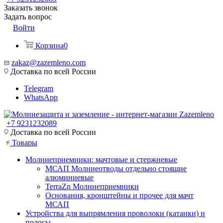
Заказать звонок
Задать вопрос
Войти
Корзина
0
zakaz@zazemleno.com
Доставка по всей России
Telegram
WhatsApp
+7 9231232089
Доставка по всей России
Товары
Молниеприемники: мачтовые и стержневые
МСАП Молниеотводы отдельно стоящие
алюминиевые
TerraZn Молниеприемники
Основания, кронштейны и прочее для мачт
МСАП
Устройства для выпрямления проволоки (катанки) и
полосы