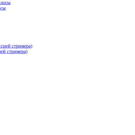
осы
ей стримера)