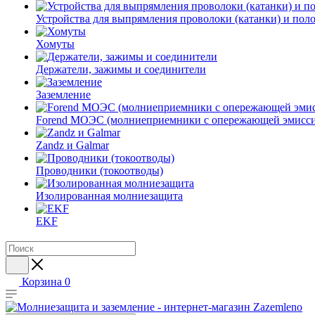
Устройства для выпрямления проволоки (катанки) и пол
Хомуты
Держатели, зажимы и соединители
Заземление
Forend МОЭС (молниеприемники с опережающей эмисси
Zandz и Galmar
Проводники (токоотводы)
Изолированная молниезащита
EKF
Корзина
0