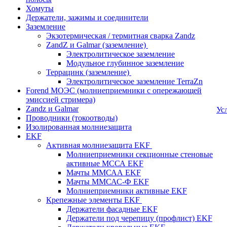
Хомуты
Держатели, зажимы и соединители
Заземление
Экзотермическая / термитная сварка Zandz
ZandZ и Galmar (заземление)
Электролитическое заземление
Модульное глубинное заземление
Террацинк (заземление)
Электролитическое заземление TerraZn
Forend МОЭС (молниеприемники с опережающей
эмиссией стримера)
Zandz и Galmar
Ус
Проводники (токоотводы)
Изолированная молниезащита
EKF
Активная молниезащита EKF
Молниеприемники секционные стеновые
активные МССА EKF
Мачты ММСАА EKF
Мачты ММСАС-Ф EKF
Молниеприемники активные EKF
Крепежные элементы EKF
Держатели фасадные EKF
Держатели под черепицу (профлист) EKF