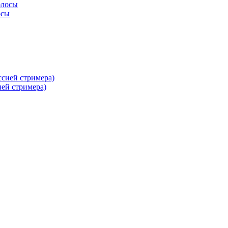
осы
ей стримера)