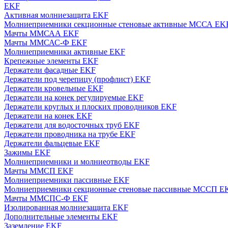
EKF
Активная молниезащита EKF
Молниеприемники секционные стеновые активные МССА EK
Мачты ММСАА EKF
Мачты ММСАС-Ф EKF
Молниеприемники активные EKF
Крепежные элементы EKF
Держатели фасадные EKF
Держатели под черепицу (профлист) EKF
Держатели кровельные EKF
Держатели на конек регулируемые EKF
Держатели круглых и плоских проводников EKF
Держатели на конек EKF
Держатели для водосточных труб EKF
Держатели проводника на трубе EKF
Держатели фальцевые EKF
Зажимы EKF
Молниеприемники и молниеотводы EKF
Мачты ММСП EKF
Молниеприемники пассивные EKF
Молниеприемники секционные стеновые пассивные МССП E
Мачты ММСПС-Ф EKF
Изолированная молниезащита EKF
Дополнительные элементы EKF
Заземление EKF