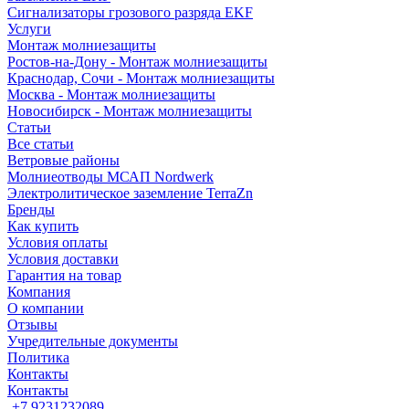
Сигнализаторы грозового разряда EKF
Услуги
Монтаж молниезащиты
Ростов-на-Дону - Монтаж молниезащиты
Краснодар, Сочи - Монтаж молниезащиты
Москва - Монтаж молниезащиты
Новосибирск - Монтаж молниезащиты
Статьи
Все статьи
Ветровые районы
Молниеотводы МСАП Nordwerk
Электролитическое заземление TerraZn
Бренды
Как купить
Условия оплаты
Условия доставки
Гарантия на товар
Компания
О компании
Отзывы
Учредительные документы
Политика
Контакты
Контакты
+7 9231232089