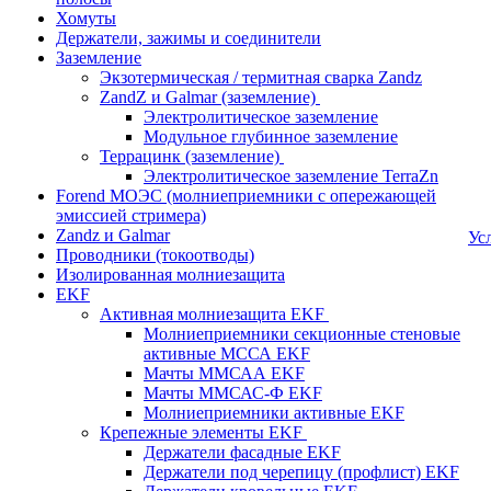
Хомуты
Держатели, зажимы и соединители
Заземление
Экзотермическая / термитная сварка Zandz
ZandZ и Galmar (заземление)
Электролитическое заземление
Модульное глубинное заземление
Террацинк (заземление)
Электролитическое заземление TerraZn
Forend МОЭС (молниеприемники с опережающей
эмиссией стримера)
Zandz и Galmar
Ус
Проводники (токоотводы)
Изолированная молниезащита
EKF
Активная молниезащита EKF
Молниеприемники секционные стеновые
активные МССА EKF
Мачты ММСАА EKF
Мачты ММСАС-Ф EKF
Молниеприемники активные EKF
Крепежные элементы EKF
Держатели фасадные EKF
Держатели под черепицу (профлист) EKF