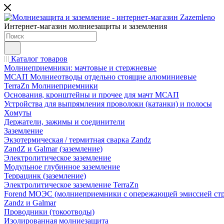
Интернет-магазин молниезащиты и заземления
Каталог товаров
Молниеприемники: мачтовые и стержневые
МСАП Молниеотводы отдельно стоящие алюминиевые
TerraZn Молниеприемники
Основания, кронштейны и прочее для мачт МСАП
Устройства для выпрямления проволоки (катанки) и полосы
Хомуты
Держатели, зажимы и соединители
Заземление
Экзотермическая / термитная сварка Zandz
ZandZ и Galmar (заземление)
Электролитическое заземление
Модульное глубинное заземление
Террацинк (заземление)
Электролитическое заземление TerraZn
Forend МОЭС (молниеприемники с опережающей эмиссией стр
Zandz и Galmar
Проводники (токоотводы)
Изолированная молниезащита