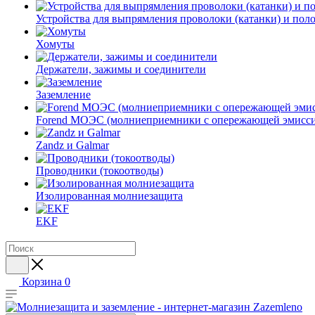
Устройства для выпрямления проволоки (катанки) и пол
Хомуты
Держатели, зажимы и соединители
Заземление
Forend МОЭС (молниеприемники с опережающей эмисси
Zandz и Galmar
Проводники (токоотводы)
Изолированная молниезащита
EKF
Корзина
0