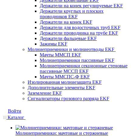
Держатели кровельные EKF
Держатели на конек регулируемые EKF
Держатели круглых и плоских
проводников EKF
Держатели на конек EKF
Держатели для водосточных труб EKF
Держатели проводника на трубе EKF
Держатели фальцевые EKF
Зажимы EKF
Молниеприемники и молниеотводы EKF
Мачты ММСП EKF
Молниеприемники пассивные EKF
Молниеприемники секционные стеновые
пассивные МССП EKF
Мачты ММСПС-Ф EKF
Изолированная молниезащита EKF
Дополнительные элементы EKF
Заземление EKF
Сигнализаторы грозового разряда EKF
Войти
Каталог
Молниеприемники: мачтовые и стержневые