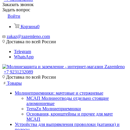
Заказать звонок
Задать вопрос
Войти
Корзина
0
zakaz@zazemleno.com
Доставка по всей России
Telegram
WhatsApp
+7 9231232089
Доставка по всей России
Товары
Молниеприемники: мачтовые и стержневые
МСАП Молниеотводы отдельно стоящие
алюминиевые
TerraZn Молниеприемники
Основания, кронштейны и прочее для мачт
МСАП
Устройства для выпрямления проволоки (катанки) и
полосы