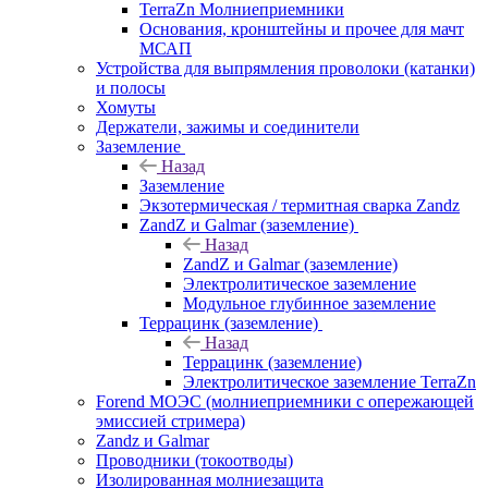
TerraZn Молниеприемники
Основания, кронштейны и прочее для мачт
МСАП
Устройства для выпрямления проволоки (катанки)
и полосы
Хомуты
Держатели, зажимы и соединители
Заземление
Назад
Заземление
Экзотермическая / термитная сварка Zandz
ZandZ и Galmar (заземление)
Назад
ZandZ и Galmar (заземление)
Электролитическое заземление
Модульное глубинное заземление
Террацинк (заземление)
Назад
Террацинк (заземление)
Электролитическое заземление TerraZn
Forend МОЭС (молниеприемники с опережающей
эмиссией стримера)
Zandz и Galmar
Проводники (токоотводы)
Изолированная молниезащита