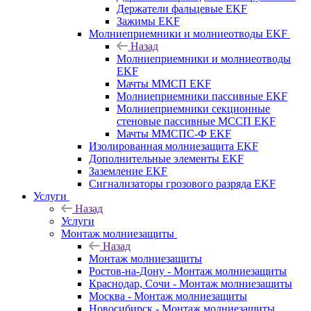
Держатели фальцевые EKF
Зажимы EKF
Молниеприемники и молниеотводы EKF
Назад
Молниеприемники и молниеотводы
EKF
Мачты ММСП EKF
Молниеприемники пассивные EKF
Молниеприемники секционные
стеновые пассивные МССП EKF
Мачты ММСПС-Ф EKF
Изолированная молниезащита EKF
Дополнительные элементы EKF
Заземление EKF
Сигнализаторы грозового разряда EKF
Услуги
Назад
Услуги
Монтаж молниезащиты
Назад
Монтаж молниезащиты
Ростов-на-Дону - Монтаж молниезащиты
Краснодар, Сочи - Монтаж молниезащиты
Москва - Монтаж молниезащиты
Новосибирск - Монтаж молниезащиты