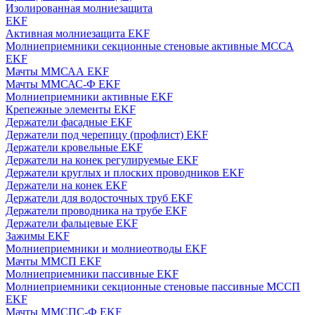
Изолированная молниезащита
EKF
Активная молниезащита EKF
Молниеприемники секционные стеновые активные МССА
EKF
Мачты ММСАА EKF
Мачты ММСАС-Ф EKF
Молниеприемники активные EKF
Крепежные элементы EKF
Держатели фасадные EKF
Держатели под черепицу (профлист) EKF
Держатели кровельные EKF
Держатели на конек регулируемые EKF
Держатели круглых и плоских проводников EKF
Держатели на конек EKF
Держатели для водосточных труб EKF
Держатели проводника на трубе EKF
Держатели фальцевые EKF
Зажимы EKF
Молниеприемники и молниеотводы EKF
Мачты ММСП EKF
Молниеприемники пассивные EKF
Молниеприемники секционные стеновые пассивные МССП
EKF
Мачты ММСПС-Ф EKF