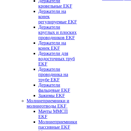
Держатели
кровельные EKF
Держатели на
конек
регулируемые EKF
Держатели
круглых и плоских
проводников EKF
Держатели на
конек EKF
Держатели для
водосточных труб
EKF
Держатели
проводника на
трубе EKF
Держатели
фальцевые EKF
Зажимы EKF
Молниеприемники и
молниеотводы EKF
Мачты ММСП
EKF
Молниеприемники
пассивные EKF