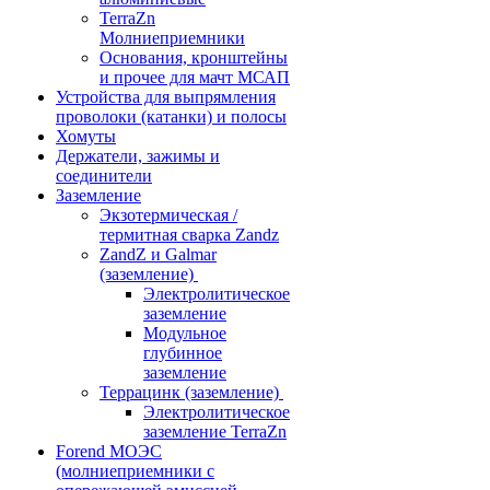
TerraZn
Молниеприемники
Основания, кронштейны
и прочее для мачт МСАП
Устройства для выпрямления
проволоки (катанки) и полосы
Хомуты
Держатели, зажимы и
соединители
Заземление
Экзотермическая /
термитная сварка Zandz
ZandZ и Galmar
(заземление)
Электролитическое
заземление
Модульное
глубинное
заземление
Террацинк (заземление)
Электролитическое
заземление TerraZn
Forend МОЭС
(молниеприемники с