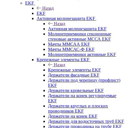
EKF
Назад
EKF
Активная молниезащита EKF
Назад
Активная молниезащита EKF
Молниеприемники секционные
стеновые активные МССА EKF
Мачты ММСАА EKF
Мачты ММСАС-Ф EKF
Молниеприемники активные EKF
Крепежные элементы EKF
Назад
Крепежные элементы EKF
Держатели фасадные EKF
Держатели под черепицу (профлист)
EKF
Держатели кровельные EKF
Держатели на конек регулируемые
EKF
Держатели круглых и плоских
проводников EKF
Держатели на конек EKF
Держатели для водосточных труб EKF
Держатели проводника на трубе EKF