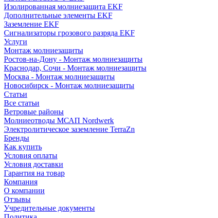
Изолированная молниезащита EKF
Дополнительные элементы EKF
Заземление EKF
Сигнализаторы грозового разряда EKF
Услуги
Монтаж молниезащиты
Ростов-на-Дону - Монтаж молниезащиты
Краснодар, Сочи - Монтаж молниезащиты
Москва - Монтаж молниезащиты
Новосибирск - Монтаж молниезащиты
Статьи
Все статьи
Ветровые районы
Молниеотводы МСАП Nordwerk
Электролитическое заземление TerraZn
Бренды
Как купить
Условия оплаты
Условия доставки
Гарантия на товар
Компания
О компании
Отзывы
Учредительные документы
Политика