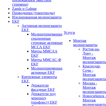
опережающей эмиссией
стримера)
Zandz и Galmar
Проводники (токоотводы)
Изолированная молниезащита
EKF
Активная молниезащита
EKF
Услуги
Молниеприемники
секционные
Монтаж
стеновые активные
молниезащиты
МССА EKF
Ростов-на-
Мачты ММСАА
Дону -
EKF
Монтаж
Мачты ММСАС-Ф
молниезащит
EKF
Краснодар,
Молниеприемники
Сочи -
активные EKF
Монтаж
Крепежные элементы
молниезащит
EKF
Москва -
Держатели
Монтаж
фасадные EKF
молниезащит
Держатели под
Новосибирск 
черепицу
Монтаж
(профлист) EKF
молниезащит