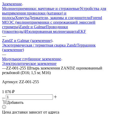
Заземление
Молниеприемники: мачтовые и стержневые
Устройства для
выпрямления проволоки (катанки) и
полосы
Хомуты
Держатели, зажимы и соединители
Forend
МОЭС (молниеприемники с опережающей эмиссией
стримера)
Zandz и Galmar
Проводники
(токоотводы)
Изолированная молниезащита
EKF
—
ZandZ и Galmar (заземление)
Экзотермическая / термитная сварка Zandz
Террацинк
(заземление)
—
Модульное глубинное заземление
Электролитическое заземление
—
ZZ-001-255 Штырь заземления ZANDZ оцинкованный
резьбовой (D16; 1,5 м; М16)
Артикул:
ZZ-001-255
1 076
₽
Добавить
Цена доставки зависит от адреса