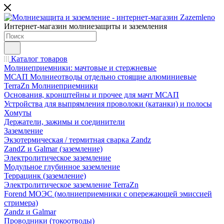
Интернет-магазин молниезащиты и заземления
Каталог товаров
Молниеприемники: мачтовые и стержневые
МСАП Молниеотводы отдельно стоящие алюминиевые
TerraZn Молниеприемники
Основания, кронштейны и прочее для мачт МСАП
Устройства для выпрямления проволоки (катанки) и полосы
Хомуты
Держатели, зажимы и соединители
Заземление
Экзотермическая / термитная сварка Zandz
ZandZ и Galmar (заземление)
Электролитическое заземление
Модульное глубинное заземление
Террацинк (заземление)
Электролитическое заземление TerraZn
Forend МОЭС (молниеприемники с опережающей эмиссией
стримера)
Zandz и Galmar
Проводники (токоотводы)