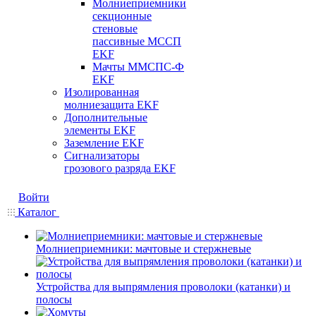
Молниеприемники
секционные
стеновые
пассивные МССП
EKF
Мачты ММСПС-Ф
EKF
Изолированная
молниезащита EKF
Дополнительные
элементы EKF
Заземление EKF
Сигнализаторы
грозового разряда EKF
Войти
Каталог
Молниеприемники: мачтовые и стержневые
Устройства для выпрямления проволоки (катанки) и
полосы