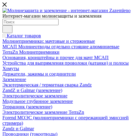
Интернет-магазин молниезащиты и заземления
Каталог товаров
Молниеприемники: мачтовые и стержневые
МСАП Молниеотводы отдельно стоящие алюминиевые
TerraZn Молниеприемники
Основания, кронштейны и прочее для мачт МСАП
Устройства для выпрямления проволоки (катанки) и полосы
Хомуты
Держатели, зажимы и соединители
Заземление
Экзотермическая / термитная сварка Zandz
ZandZ и Galmar (заземление)
Электролитическое заземление
Модульное глубинное заземление
Террацинк (заземление)
Электролитическое заземление TerraZn
Forend МОЭС (молниеприемники с опережающей эмиссией
стримера)
Zandz и Galmar
Проводники (токоотводы)