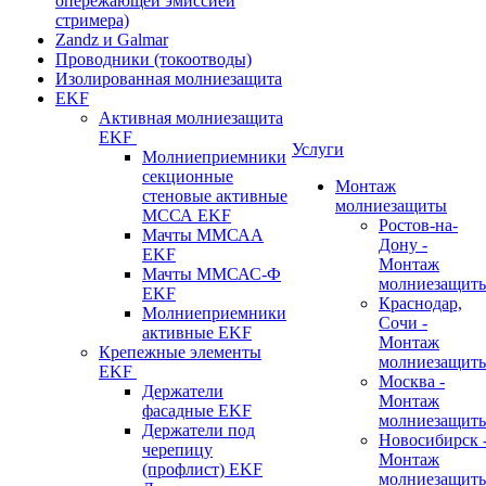
опережающей эмиссией
стримера)
Zandz и Galmar
Проводники (токоотводы)
Изолированная молниезащита
EKF
Активная молниезащита
EKF
Услуги
Молниеприемники
секционные
Монтаж
стеновые активные
молниезащиты
МССА EKF
Ростов-на-
Мачты ММСАА
Дону -
EKF
Монтаж
Мачты ММСАС-Ф
молниезащит
EKF
Краснодар,
Молниеприемники
Сочи -
активные EKF
Монтаж
Крепежные элементы
молниезащит
EKF
Москва -
Держатели
Монтаж
фасадные EKF
молниезащит
Держатели под
Новосибирск 
черепицу
Монтаж
(профлист) EKF
молниезащит