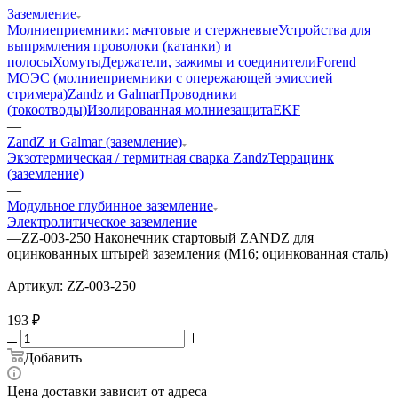
Заземление
Молниеприемники: мачтовые и стержневые
Устройства для
выпрямления проволоки (катанки) и
полосы
Хомуты
Держатели, зажимы и соединители
Forend
МОЭС (молниеприемники с опережающей эмиссией
стримера)
Zandz и Galmar
Проводники
(токоотводы)
Изолированная молниезащита
EKF
—
ZandZ и Galmar (заземление)
Экзотермическая / термитная сварка Zandz
Террацинк
(заземление)
—
Модульное глубинное заземление
Электролитическое заземление
—
ZZ-003-250 Наконечник стартовый ZANDZ для
оцинкованных штырей заземления (М16; оцинкованная сталь)
Артикул:
ZZ-003-250
193
₽
Добавить
Цена доставки зависит от адреса