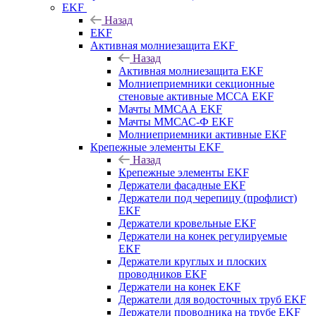
EKF
Назад
EKF
Активная молниезащита EKF
Назад
Активная молниезащита EKF
Молниеприемники секционные
стеновые активные МССА EKF
Мачты ММСАА EKF
Мачты ММСАС-Ф EKF
Молниеприемники активные EKF
Крепежные элементы EKF
Назад
Крепежные элементы EKF
Держатели фасадные EKF
Держатели под черепицу (профлист)
EKF
Держатели кровельные EKF
Держатели на конек регулируемые
EKF
Держатели круглых и плоских
проводников EKF
Держатели на конек EKF
Держатели для водосточных труб EKF
Держатели проводника на трубе EKF