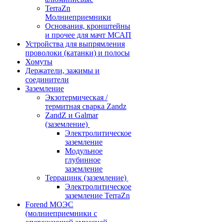
TerraZn
Молниеприемники
Основания, кронштейны
и прочее для мачт МСАП
Устройства для выпрямления
проволоки (катанки) и полосы
Хомуты
Держатели, зажимы и
соединители
Заземление
Экзотермическая /
термитная сварка Zandz
ZandZ и Galmar
(заземление)
Электролитическое
заземление
Модульное
глубинное
заземление
Террацинк (заземление)
Электролитическое
заземление TerraZn
Forend МОЭС
(молниеприемники с