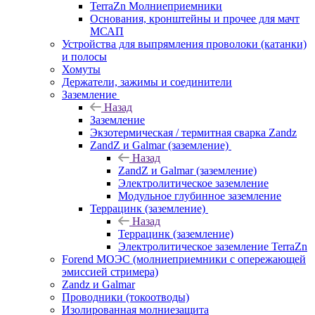
TerraZn Молниеприемники
Основания, кронштейны и прочее для мачт
МСАП
Устройства для выпрямления проволоки (катанки)
и полосы
Хомуты
Держатели, зажимы и соединители
Заземление
Назад
Заземление
Экзотермическая / термитная сварка Zandz
ZandZ и Galmar (заземление)
Назад
ZandZ и Galmar (заземление)
Электролитическое заземление
Модульное глубинное заземление
Террацинк (заземление)
Назад
Террацинк (заземление)
Электролитическое заземление TerraZn
Forend МОЭС (молниеприемники с опережающей
эмиссией стримера)
Zandz и Galmar
Проводники (токоотводы)
Изолированная молниезащита