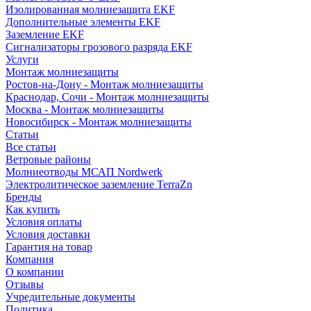
Изолированная молниезащита EKF
Дополнительные элементы EKF
Заземление EKF
Сигнализаторы грозового разряда EKF
Услуги
Монтаж молниезащиты
Ростов-на-Дону - Монтаж молниезащиты
Краснодар, Сочи - Монтаж молниезащиты
Москва - Монтаж молниезащиты
Новосибирск - Монтаж молниезащиты
Статьи
Все статьи
Ветровые районы
Молниеотводы МСАП Nordwerk
Электролитическое заземление TerraZn
Бренды
Как купить
Условия оплаты
Условия доставки
Гарантия на товар
Компания
О компании
Отзывы
Учредительные документы
Политика