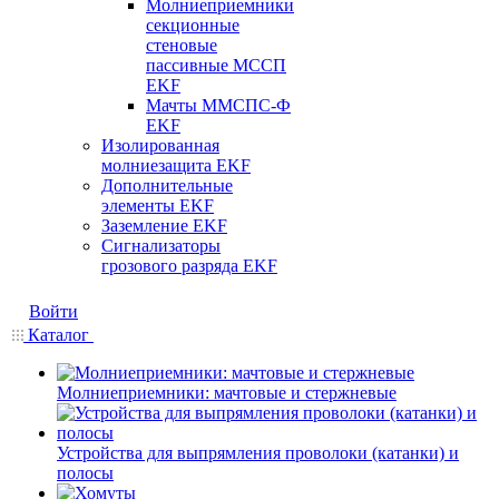
Молниеприемники
секционные
стеновые
пассивные МССП
EKF
Мачты ММСПС-Ф
EKF
Изолированная
молниезащита EKF
Дополнительные
элементы EKF
Заземление EKF
Сигнализаторы
грозового разряда EKF
Войти
Каталог
Молниеприемники: мачтовые и стержневые
Устройства для выпрямления проволоки (катанки) и
полосы