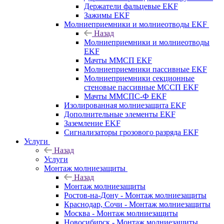
Держатели фальцевые EKF
Зажимы EKF
Молниеприемники и молниеотводы EKF
Назад
Молниеприемники и молниеотводы
EKF
Мачты ММСП EKF
Молниеприемники пассивные EKF
Молниеприемники секционные
стеновые пассивные МССП EKF
Мачты ММСПС-Ф EKF
Изолированная молниезащита EKF
Дополнительные элементы EKF
Заземление EKF
Сигнализаторы грозового разряда EKF
Услуги
Назад
Услуги
Монтаж молниезащиты
Назад
Монтаж молниезащиты
Ростов-на-Дону - Монтаж молниезащиты
Краснодар, Сочи - Монтаж молниезащиты
Москва - Монтаж молниезащиты
Новосибирск - Монтаж молниезащиты