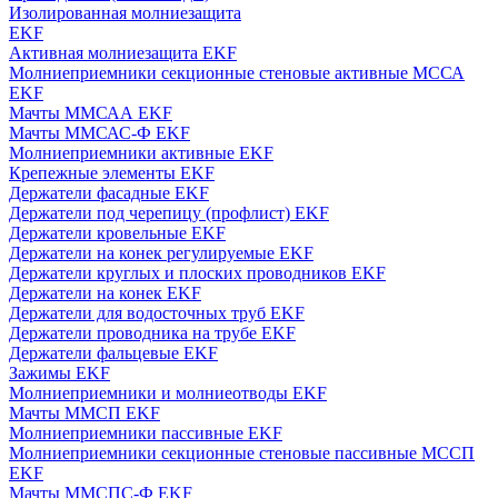
Изолированная молниезащита
EKF
Активная молниезащита EKF
Молниеприемники секционные стеновые активные МССА
EKF
Мачты ММСАА EKF
Мачты ММСАС-Ф EKF
Молниеприемники активные EKF
Крепежные элементы EKF
Держатели фасадные EKF
Держатели под черепицу (профлист) EKF
Держатели кровельные EKF
Держатели на конек регулируемые EKF
Держатели круглых и плоских проводников EKF
Держатели на конек EKF
Держатели для водосточных труб EKF
Держатели проводника на трубе EKF
Держатели фальцевые EKF
Зажимы EKF
Молниеприемники и молниеотводы EKF
Мачты ММСП EKF
Молниеприемники пассивные EKF
Молниеприемники секционные стеновые пассивные МССП
EKF
Мачты ММСПС-Ф EKF