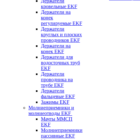
Держатели
кровельные EKF
Держатели на
конек
регулируемые EKF
Держатели
круглых и плоских
проводников EKF
Держатели на
конек EKF
Держатели для
водосточных труб
EKF
Держатели
проводника на
трубе EKF
Держатели
фальцевые EKF
Зажимы EKF
Молниеприемники и
молниеотводы EKF
Мачты ММСП
EKF
Молниеприемники
пассивные EKF