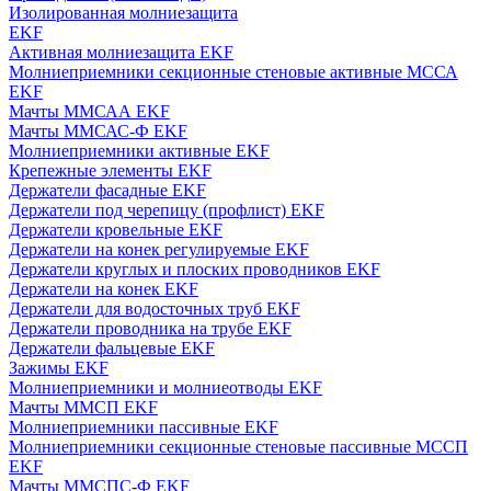
Изолированная молниезащита
EKF
Активная молниезащита EKF
Молниеприемники секционные стеновые активные МССА
EKF
Мачты ММСАА EKF
Мачты ММСАС-Ф EKF
Молниеприемники активные EKF
Крепежные элементы EKF
Держатели фасадные EKF
Держатели под черепицу (профлист) EKF
Держатели кровельные EKF
Держатели на конек регулируемые EKF
Держатели круглых и плоских проводников EKF
Держатели на конек EKF
Держатели для водосточных труб EKF
Держатели проводника на трубе EKF
Держатели фальцевые EKF
Зажимы EKF
Молниеприемники и молниеотводы EKF
Мачты ММСП EKF
Молниеприемники пассивные EKF
Молниеприемники секционные стеновые пассивные МССП
EKF
Мачты ММСПС-Ф EKF