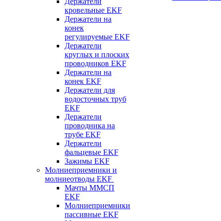
Держатели
кровельные EKF
Держатели на
конек
регулируемые EKF
Держатели
круглых и плоских
проводников EKF
Держатели на
конек EKF
Держатели для
водосточных труб
EKF
Держатели
проводника на
трубе EKF
Держатели
фальцевые EKF
Зажимы EKF
Молниеприемники и
молниеотводы EKF
Мачты ММСП
EKF
Молниеприемники
пассивные EKF