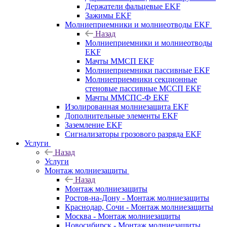
Держатели фальцевые EKF
Зажимы EKF
Молниеприемники и молниеотводы EKF
Назад
Молниеприемники и молниеотводы
EKF
Мачты ММСП EKF
Молниеприемники пассивные EKF
Молниеприемники секционные
стеновые пассивные МССП EKF
Мачты ММСПС-Ф EKF
Изолированная молниезащита EKF
Дополнительные элементы EKF
Заземление EKF
Сигнализаторы грозового разряда EKF
Услуги
Назад
Услуги
Монтаж молниезащиты
Назад
Монтаж молниезащиты
Ростов-на-Дону - Монтаж молниезащиты
Краснодар, Сочи - Монтаж молниезащиты
Москва - Монтаж молниезащиты
Новосибирск - Монтаж молниезащиты