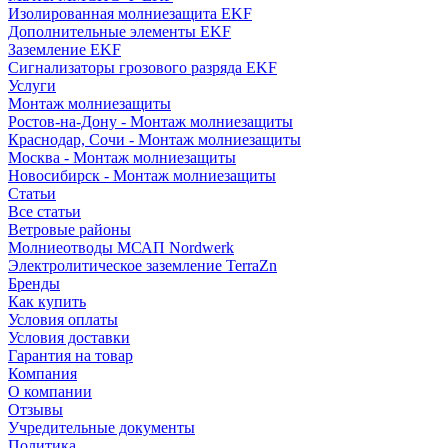
Изолированная молниезащита EKF
Дополнительные элементы EKF
Заземление EKF
Сигнализаторы грозового разряда EKF
Услуги
Монтаж молниезащиты
Ростов-на-Дону - Монтаж молниезащиты
Краснодар, Сочи - Монтаж молниезащиты
Москва - Монтаж молниезащиты
Новосибирск - Монтаж молниезащиты
Статьи
Все статьи
Ветровые районы
Молниеотводы МСАП Nordwerk
Электролитическое заземление TerraZn
Бренды
Как купить
Условия оплаты
Условия доставки
Гарантия на товар
Компания
О компании
Отзывы
Учредительные документы
Политика