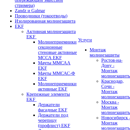
опережающей эмиссией
стримера)
Zandz и Galmar
Проводники (токоотводы)
Изолированная молниезащита
EKF
Активная молниезащита
EKF
Услуги
Молниеприемники
секционные
Монтаж
стеновые активные
молниезащиты
МССА EKF
Ростов-на-
Мачты ММСАА
Дону -
EKF
Монтаж
Мачты ММСАС-Ф
молниезащит
EKF
Краснодар,
Молниеприемники
Сочи -
активные EKF
Монтаж
Крепежные элементы
молниезащит
EKF
Москва -
Держатели
Монтаж
фасадные EKF
молниезащит
Держатели под
Новосибирск 
черепицу
Монтаж
(профлист) EKF
молниезащит