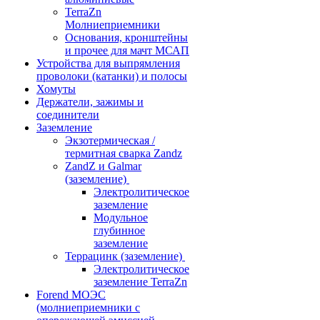
TerraZn
Молниеприемники
Основания, кронштейны
и прочее для мачт МСАП
Устройства для выпрямления
проволоки (катанки) и полосы
Хомуты
Держатели, зажимы и
соединители
Заземление
Экзотермическая /
термитная сварка Zandz
ZandZ и Galmar
(заземление)
Электролитическое
заземление
Модульное
глубинное
заземление
Террацинк (заземление)
Электролитическое
заземление TerraZn
Forend МОЭС
(молниеприемники с