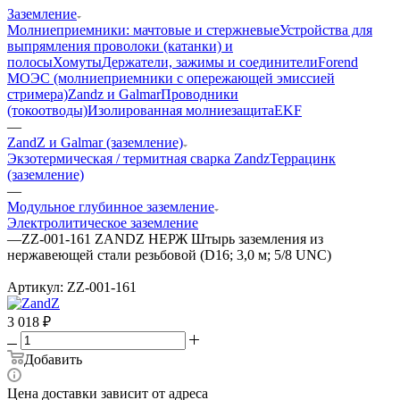
Заземление
Молниеприемники: мачтовые и стержневые
Устройства для
выпрямления проволоки (катанки) и
полосы
Хомуты
Держатели, зажимы и соединители
Forend
МОЭС (молниеприемники с опережающей эмиссией
стримера)
Zandz и Galmar
Проводники
(токоотводы)
Изолированная молниезащита
EKF
—
ZandZ и Galmar (заземление)
Экзотермическая / термитная сварка Zandz
Террацинк
(заземление)
—
Модульное глубинное заземление
Электролитическое заземление
—
ZZ-001-161 ZANDZ НЕРЖ Штырь заземления из
нержавеющей стали резьбовой (D16; 3,0 м; 5/8 UNC)
Артикул:
ZZ-001-161
3 018
₽
Добавить
Цена доставки зависит от адреса