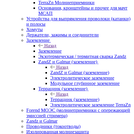
TerraZn Молниеприемники
Основания, кронштейны и прочее для мачт
МСАП
Устройства для выпрямления проволоки (катанки)
и полосы
Хомуты
Держатели, зажимы и соединители
Заземление
Назад
Заземление
Экзотермическая / термитная сварка Zandz
ZandZ и Galmar (заземление)
Назад
ZandZ и Galmar (заземление)
Электролитическое заземление
Модульное глубинное заземление
Террацинк (заземление)
Назад
Террацинк (заземление)
Электролитическое заземление TerraZn
Forend МОЭС (молниеприемники с опережающей
эмиссией стримера)
Zandz и Galmar
Проводники (токоотводы)
Изолированная молниезащита