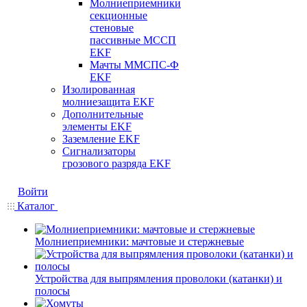
Молниеприемники
секционные
стеновые
пассивные МССП
EKF
Мачты ММСПС-Ф
EKF
Изолированная
молниезащита EKF
Дополнительные
элементы EKF
Заземление EKF
Сигнализаторы
грозового разряда EKF
Войти
Каталог
Молниеприемники: мачтовые и стержневые
Устройства для выпрямления проволоки (катанки) и
полосы