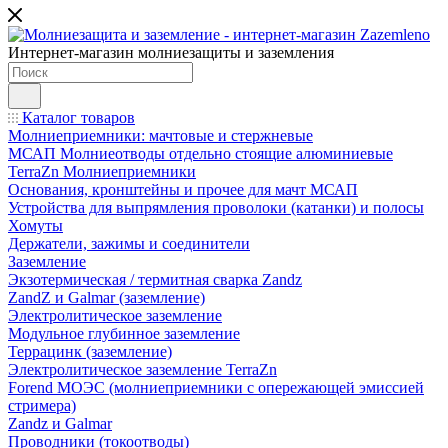
Интернет-магазин молниезащиты и заземления
Каталог товаров
Молниеприемники: мачтовые и стержневые
МСАП Молниеотводы отдельно стоящие алюминиевые
TerraZn Молниеприемники
Основания, кронштейны и прочее для мачт МСАП
Устройства для выпрямления проволоки (катанки) и полосы
Хомуты
Держатели, зажимы и соединители
Заземление
Экзотермическая / термитная сварка Zandz
ZandZ и Galmar (заземление)
Электролитическое заземление
Модульное глубинное заземление
Террацинк (заземление)
Электролитическое заземление TerraZn
Forend МОЭС (молниеприемники с опережающей эмиссией
стримера)
Zandz и Galmar
Проводники (токоотводы)