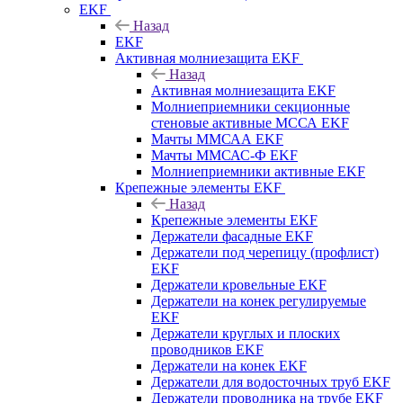
EKF
Назад
EKF
Активная молниезащита EKF
Назад
Активная молниезащита EKF
Молниеприемники секционные
стеновые активные МССА EKF
Мачты ММСАА EKF
Мачты ММСАС-Ф EKF
Молниеприемники активные EKF
Крепежные элементы EKF
Назад
Крепежные элементы EKF
Держатели фасадные EKF
Держатели под черепицу (профлист)
EKF
Держатели кровельные EKF
Держатели на конек регулируемые
EKF
Держатели круглых и плоских
проводников EKF
Держатели на конек EKF
Держатели для водосточных труб EKF
Держатели проводника на трубе EKF