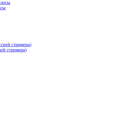
осы
ей стримера)