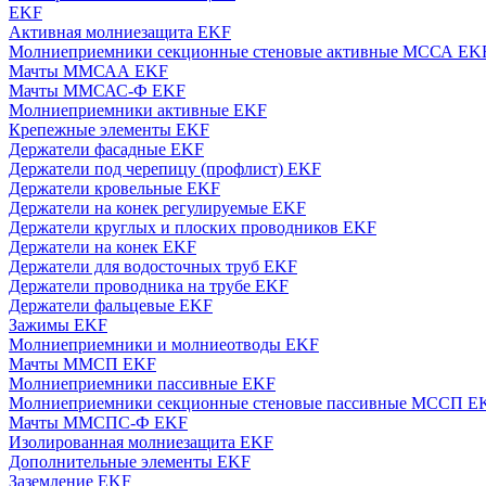
EKF
Активная молниезащита EKF
Молниеприемники секционные стеновые активные МССА EK
Мачты ММСАА EKF
Мачты ММСАС-Ф EKF
Молниеприемники активные EKF
Крепежные элементы EKF
Держатели фасадные EKF
Держатели под черепицу (профлист) EKF
Держатели кровельные EKF
Держатели на конек регулируемые EKF
Держатели круглых и плоских проводников EKF
Держатели на конек EKF
Держатели для водосточных труб EKF
Держатели проводника на трубе EKF
Держатели фальцевые EKF
Зажимы EKF
Молниеприемники и молниеотводы EKF
Мачты ММСП EKF
Молниеприемники пассивные EKF
Молниеприемники секционные стеновые пассивные МССП E
Мачты ММСПС-Ф EKF
Изолированная молниезащита EKF
Дополнительные элементы EKF
Заземление EKF