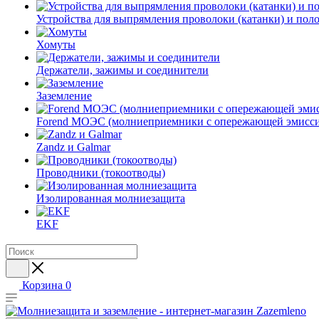
Устройства для выпрямления проволоки (катанки) и пол
Хомуты
Держатели, зажимы и соединители
Заземление
Forend МОЭС (молниеприемники с опережающей эмисси
Zandz и Galmar
Проводники (токоотводы)
Изолированная молниезащита
EKF
Корзина
0