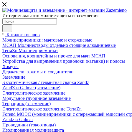
Интернет-магазин молниезащиты и заземления
Каталог товаров
Молниеприемники: мачтовые и стержневые
МСАП Молниеотводы отдельно стоящие алюминиевые
TerraZn Молниеприемники
Основания, кронштейны и прочее для мачт МСАП
Устройства для выпрямления проволоки (катанки) и полосы
Хомуты
Держатели, зажимы и соединители
Заземление
Экзотермическая / термитная сварка Zandz
ZandZ и Galmar (заземление)
Электролитическое заземление
Модульное глубинное заземление
Террацинк (заземление)
Электролитическое заземление TerraZn
Forend МОЭС (молниеприемники с опережающей эмиссией стр
Zandz и Galmar
Проводники (токоотводы)
Изолированная молниезащита