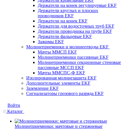
Держатели кровельные EKF
Держатели на конек регулируемые EKF
Держатели круглых и плоских
проводников EKF
Держатели на конек EKF
Держатели для водосточных труб EKF
Держатели проводника на трубе EKF
Держатели фальцевые EKF
Зажимы EKF
Молниеприемники и молниеотводы EKF
Мачты ММСП EKF
Молниеприемники пассивные EKF
Молниеприемники секционные стеновые
пассивные МССП EKF
Мачты ММСПС-Ф EKF
Изолированная молниезащита EKF
Дополнительные элементы EKF
Заземление EKF
Сигнализаторы грозового разряда EKF
Войти
Каталог
Молниеприемники: мачтовые и стержневые