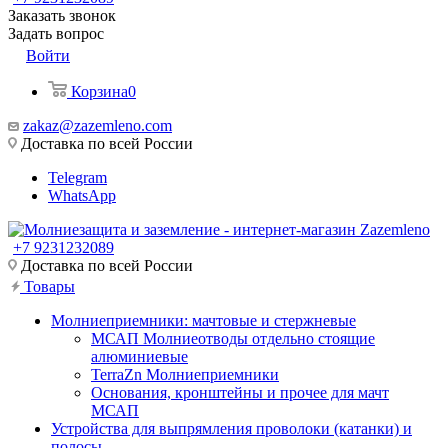
Заказать звонок
Задать вопрос
Войти
Корзина
0
zakaz@zazemleno.com
Доставка по всей России
Telegram
WhatsApp
+7 9231232089
Доставка по всей России
Товары
Молниеприемники: мачтовые и стержневые
МСАП Молниеотводы отдельно стоящие
алюминиевые
TerraZn Молниеприемники
Основания, кронштейны и прочее для мачт
МСАП
Устройства для выпрямления проволоки (катанки) и
полосы