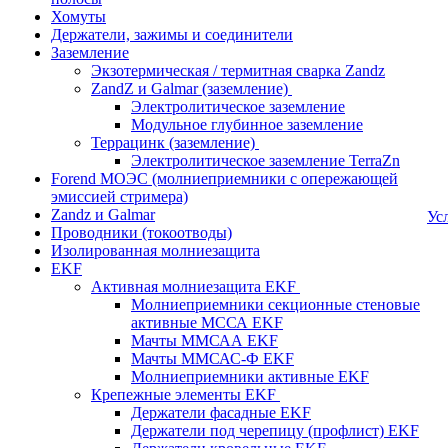
Хомуты
Держатели, зажимы и соединители
Заземление
Экзотермическая / термитная сварка Zandz
ZandZ и Galmar (заземление)
Электролитическое заземление
Модульное глубинное заземление
Террацинк (заземление)
Электролитическое заземление TerraZn
Forend МОЭС (молниеприемники с опережающей
эмиссией стримера)
Zandz и Galmar
Ус
Проводники (токоотводы)
Изолированная молниезащита
EKF
Активная молниезащита EKF
Молниеприемники секционные стеновые
активные МССА EKF
Мачты ММСАА EKF
Мачты ММСАС-Ф EKF
Молниеприемники активные EKF
Крепежные элементы EKF
Держатели фасадные EKF
Держатели под черепицу (профлист) EKF