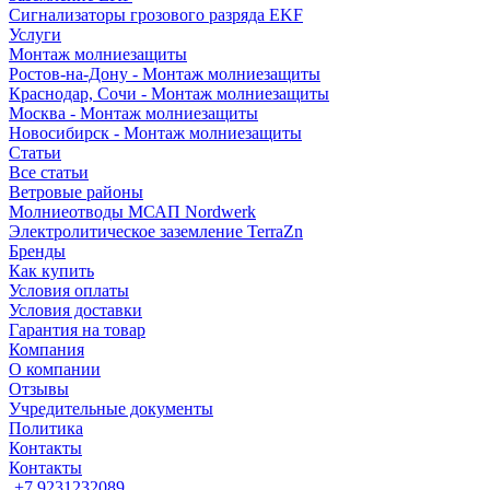
Сигнализаторы грозового разряда EKF
Услуги
Монтаж молниезащиты
Ростов-на-Дону - Монтаж молниезащиты
Краснодар, Сочи - Монтаж молниезащиты
Москва - Монтаж молниезащиты
Новосибирск - Монтаж молниезащиты
Статьи
Все статьи
Ветровые районы
Молниеотводы МСАП Nordwerk
Электролитическое заземление TerraZn
Бренды
Как купить
Условия оплаты
Условия доставки
Гарантия на товар
Компания
О компании
Отзывы
Учредительные документы
Политика
Контакты
Контакты
+7 9231232089