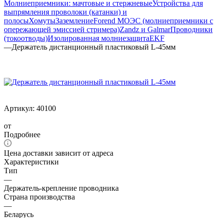
Молниеприемники: мачтовые и стержневые
Устройства для
выпрямления проволоки (катанки) и
полосы
Хомуты
Заземление
Forend МОЭС (молниеприемники с
опережающей эмиссией стримера)
Zandz и Galmar
Проводники
(токоотводы)
Изолированная молниезащита
EKF
—
Держатель дистанционный пластиковый L-45мм
Артикул:
40100
от
Подробнее
Цена доставки зависит от адреса
Характеристики
Тип
—
Держатель-крепление проводника
Страна производства
—
Беларусь