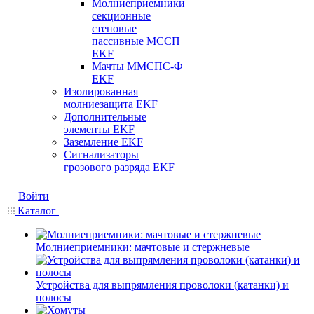
Молниеприемники
секционные
стеновые
пассивные МССП
EKF
Мачты ММСПС-Ф
EKF
Изолированная
молниезащита EKF
Дополнительные
элементы EKF
Заземление EKF
Сигнализаторы
грозового разряда EKF
Войти
Каталог
Молниеприемники: мачтовые и стержневые
Устройства для выпрямления проволоки (катанки) и
полосы