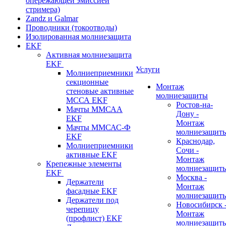
опережающей эмиссией
стримера)
Zandz и Galmar
Проводники (токоотводы)
Изолированная молниезащита
EKF
Активная молниезащита
EKF
Услуги
Молниеприемники
секционные
Монтаж
стеновые активные
молниезащиты
МССА EKF
Ростов-на-
Мачты ММСАА
Дону -
EKF
Монтаж
Мачты ММСАС-Ф
молниезащит
EKF
Краснодар,
Молниеприемники
Сочи -
активные EKF
Монтаж
Крепежные элементы
молниезащит
EKF
Москва -
Держатели
Монтаж
фасадные EKF
молниезащит
Держатели под
Новосибирск 
черепицу
Монтаж
(профлист) EKF
молниезащит