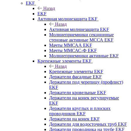
EKF
Назад
EKF
Активная молниезащита EKF
Назад
Активная молниезащита EKF
Молниеприемники секционные
стеновые активные МССА EKF
Мачты ММСАА EKF
Мачты ММСАС-Ф EKF
Молниеприемники активные EKF
Крепежные элементы EKF
Назад
Крепежные элементы EKF
Держатели фасадные EKF
Держатели под черепицу (профлист)
EKF
Держатели кровельные EKF
Держатели на конек регулируемые
EKF
Держатели круглых и плоских
проводников EKF
Держатели на конек EKF
Держатели для водосточных труб EKF
Держатели проводника на трубе EKF