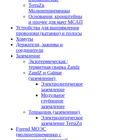
TerraZn
Молниеприемники
Основания, кронштейны
и прочее для мачт МСАП
Устройства для выпрямления
проволоки (катанки) и полосы
Хомуты
Держатели, зажимы и
соединители
Заземление
Экзотермическая /
термитная сварка Zandz
ZandZ и Galmar
(заземление)
Электролитическое
заземление
Модульное
глубинное
заземление
Террацинк (заземление)
Электролитическое
заземление TerraZn
Forend МОЭС
(молниеприемники с