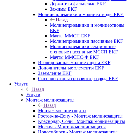
Держатели фальцевые EKF
Зажимы EKF
Молниеприемники и молниеотводы EKF
Назад
Молниеприемники и молниеотводы
EKF
Мачты ММСП EKF
Молниеприемники пассивные EKF
Молниеприемники секционные
стеновые пассивные МССП EKF
Мачты ММСПС-Ф EKF
Изолированная молниезащита EKF
Дополнительные элементы EKF
Заземление EKF
Сигнализаторы грозового разряда EKF
Услуги
Назад
Услуги
Монтаж молниезащиты
Назад
Монтаж молниезащиты
Ростов-на-Дону - Монтаж молниезащиты
Краснодар, Сочи - Монтаж молниезащиты
Москва - Монтаж молниезащиты
Новосибирск - Монтаж молниезащиты