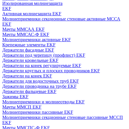
Изолированная молниезащита
EKF
Активная молниезащита EKF
Молниеприемники секционные стеновые активные МССА
EKF
Мачты ММСАА EKF
Мачты ММСАС-Ф EKF
Молниеприемники активные EKF
Крепежные элементы EKF
Держатели фасадные EKF
Держатели под черепицу (профлист) EKF
Держатели кровельные EKF
Держатели на конек регулируемые EKF
Держатели круглых и плоских проводников EKF
Держатели на конек EKF
Держатели для водосточных труб EKF
Держатели проводника на трубе EKF
Держатели фальцевые EKF
Зажимы EKF
Молниеприемники и молниеотводы EKF
Мачты ММСП EKF
Молниеприемники пассивные EKF
Молниеприемники секционные стеновые пассивные МССП
EKF
Мачты ММСПС-Ф EKF