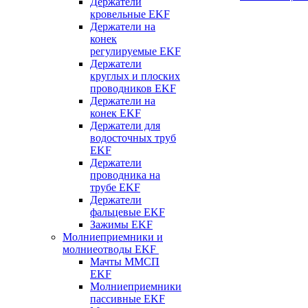
Держатели
кровельные EKF
Держатели на
конек
регулируемые EKF
Держатели
круглых и плоских
проводников EKF
Держатели на
конек EKF
Держатели для
водосточных труб
EKF
Держатели
проводника на
трубе EKF
Держатели
фальцевые EKF
Зажимы EKF
Молниеприемники и
молниеотводы EKF
Мачты ММСП
EKF
Молниеприемники
пассивные EKF