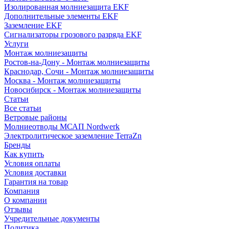
Изолированная молниезащита EKF
Дополнительные элементы EKF
Заземление EKF
Сигнализаторы грозового разряда EKF
Услуги
Монтаж молниезащиты
Ростов-на-Дону - Монтаж молниезащиты
Краснодар, Сочи - Монтаж молниезащиты
Москва - Монтаж молниезащиты
Новосибирск - Монтаж молниезащиты
Статьи
Все статьи
Ветровые районы
Молниеотводы МСАП Nordwerk
Электролитическое заземление TerraZn
Бренды
Как купить
Условия оплаты
Условия доставки
Гарантия на товар
Компания
О компании
Отзывы
Учредительные документы
Политика