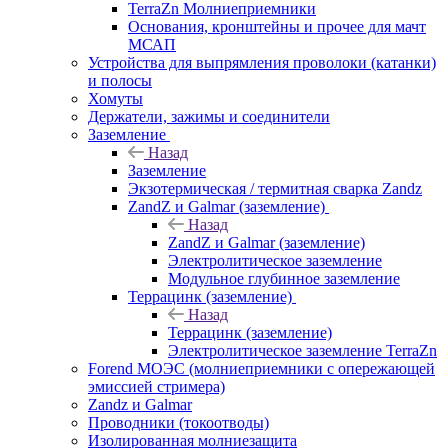
TerraZn Молниеприемники
Основания, кронштейны и прочее для мачт
МСАП
Устройства для выпрямления проволоки (катанки)
и полосы
Хомуты
Держатели, зажимы и соединители
Заземление
Назад
Заземление
Экзотермическая / термитная сварка Zandz
ZandZ и Galmar (заземление)
Назад
ZandZ и Galmar (заземление)
Электролитическое заземление
Модульное глубинное заземление
Террацинк (заземление)
Назад
Террацинк (заземление)
Электролитическое заземление TerraZn
Forend МОЭС (молниеприемники с опережающей
эмиссией стримера)
Zandz и Galmar
Проводники (токоотводы)
Изолированная молниезащита