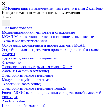
Интернет-магазин молниезащиты и заземления
Каталог товаров
Молниеприемники: мачтовые и стержневые
МСАП Молниеотводы отдельно стоящие алюминиевые
TerraZn Молниеприемники
Основания, кронштейны и прочее для мачт МСАП
Устройства для выпрямления проволоки (катанки) и полосы
Хомуты
Держатели, зажимы и соединители
Заземление
Экзотермическая / термитная сварка Zandz
ZandZ и Galmar (заземление)
Электролитическое заземление
Модульное глубинное заземление
Террацинк (заземление)
Электролитическое заземление TerraZn
Forend МОЭС (молниеприемники с опережающей эмиссией
стримера)
Zandz и Galmar
Проводники (токоотводы)