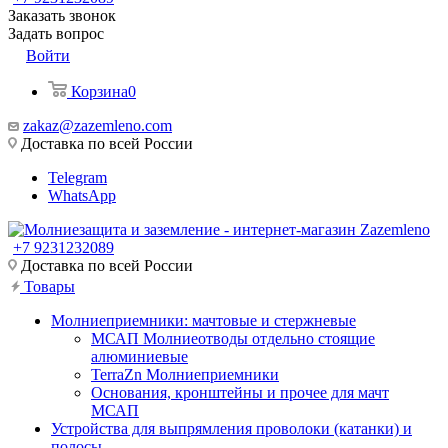
Заказать звонок
Задать вопрос
Войти
Корзина
0
zakaz@zazemleno.com
Доставка по всей России
Telegram
WhatsApp
+7 9231232089
Доставка по всей России
Товары
Молниеприемники: мачтовые и стержневые
МСАП Молниеотводы отдельно стоящие
алюминиевые
TerraZn Молниеприемники
Основания, кронштейны и прочее для мачт
МСАП
Устройства для выпрямления проволоки (катанки) и
полосы