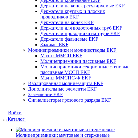
Держатели кровельные EKF
Держатели на конек регулируемые EKF
Держатели круглых и плоских
проводников EKF
Держатели на конек EKF
Держатели для водосточных труб EKF
Держатели проводника на трубе EKF
Держатели фальцевые EKF
Зажимы EKF
Молниеприемники и молниеотводы EKF
Мачты ММСП EKF
Молниеприемники пассивные EKF
Молниеприемники секционные стеновые
пассивные МССП EKF
Мачты ММСПС-Ф EKF
Изолированная молниезащита EKF
Дополнительные элементы EKF
Заземление EKF
Сигнализаторы грозового разряда EKF
Войти
Каталог
Молниеприемники: мачтовые и стержневые