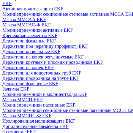
EKF
Активная молниезащита EKF
Молниеприемники секционные стеновые активные МССА EK
Мачты ММСАА EKF
Мачты ММСАС-Ф EKF
Молниеприемники активные EKF
Крепежные элементы EKF
Держатели фасадные EKF
Держатели под черепицу (профлист) EKF
Держатели кровельные EKF
Держатели на конек регулируемые EKF
Держатели круглых и плоских проводников EKF
Держатели на конек EKF
Держатели для водосточных труб EKF
Держатели проводника на трубе EKF
Держатели фальцевые EKF
Зажимы EKF
Молниеприемники и молниеотводы EKF
Мачты ММСП EKF
Молниеприемники пассивные EKF
Молниеприемники секционные стеновые пассивные МССП E
Мачты ММСПС-Ф EKF
Изолированная молниезащита EKF
Дополнительные элементы EKF
Заземление EKF