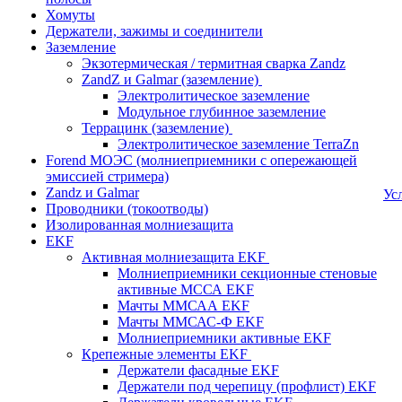
Хомуты
Держатели, зажимы и соединители
Заземление
Экзотермическая / термитная сварка Zandz
ZandZ и Galmar (заземление)
Электролитическое заземление
Модульное глубинное заземление
Террацинк (заземление)
Электролитическое заземление TerraZn
Forend МОЭС (молниеприемники с опережающей
эмиссией стримера)
Zandz и Galmar
Ус
Проводники (токоотводы)
Изолированная молниезащита
EKF
Активная молниезащита EKF
Молниеприемники секционные стеновые
активные МССА EKF
Мачты ММСАА EKF
Мачты ММСАС-Ф EKF
Молниеприемники активные EKF
Крепежные элементы EKF
Держатели фасадные EKF
Держатели под черепицу (профлист) EKF