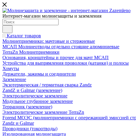
Интернет-магазин молниезащиты и заземления
Каталог товаров
Молниеприемники: мачтовые и стержневые
МСАП Молниеотводы отдельно стоящие алюминиевые
TerraZn Молниеприемники
Основания, кронштейны и прочее для мачт МСАП
Устройства для выпрямления проволоки (катанки) и полосы
Хомуты
Держатели, зажимы и соединители
Заземление
Экзотермическая / термитная сварка Zandz
ZandZ и Galmar (заземление)
Электролитическое заземление
Модульное глубинное заземление
Террацинк (заземление)
Электролитическое заземление TerraZn
Forend МОЭС (молниеприемники с опережающей эмиссией стр
Zandz и Galmar
Проводники (токоотводы)
Изолированная молниезащита