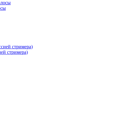
осы
ей стримера)