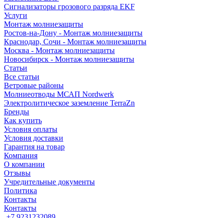
Сигнализаторы грозового разряда EKF
Услуги
Монтаж молниезащиты
Ростов-на-Дону - Монтаж молниезащиты
Краснодар, Сочи - Монтаж молниезащиты
Москва - Монтаж молниезащиты
Новосибирск - Монтаж молниезащиты
Статьи
Все статьи
Ветровые районы
Молниеотводы МСАП Nordwerk
Электролитическое заземление TerraZn
Бренды
Как купить
Условия оплаты
Условия доставки
Гарантия на товар
Компания
О компании
Отзывы
Учредительные документы
Политика
Контакты
Контакты
+7 9231232089