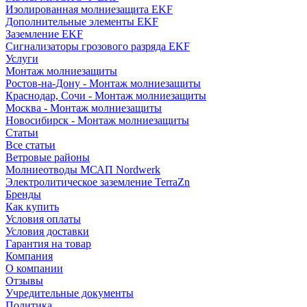
Изолированная молниезащита EKF
Дополнительные элементы EKF
Заземление EKF
Сигнализаторы грозового разряда EKF
Услуги
Монтаж молниезащиты
Ростов-на-Дону - Монтаж молниезащиты
Краснодар, Сочи - Монтаж молниезащиты
Москва - Монтаж молниезащиты
Новосибирск - Монтаж молниезащиты
Статьи
Все статьи
Ветровые районы
Молниеотводы МСАП Nordwerk
Электролитическое заземление TerraZn
Бренды
Как купить
Условия оплаты
Условия доставки
Гарантия на товар
Компания
О компании
Отзывы
Учредительные документы
Политика