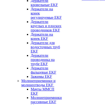
Держатели
кровельные EKF
Держатели на
конек
регулируемые EKF
Держатели
круглых и плоских
проводников EKF
Держатели на
конек EKF
Держатели для
водосточных труб
EKF
Держатели
проводника на
трубе EKF
Держатели
фальцевые EKF
Зажимы EKF
Молниеприемники и
молниеотводы EKF
Мачты ММСП
EKF
Молниеприемники
пассивные EKF