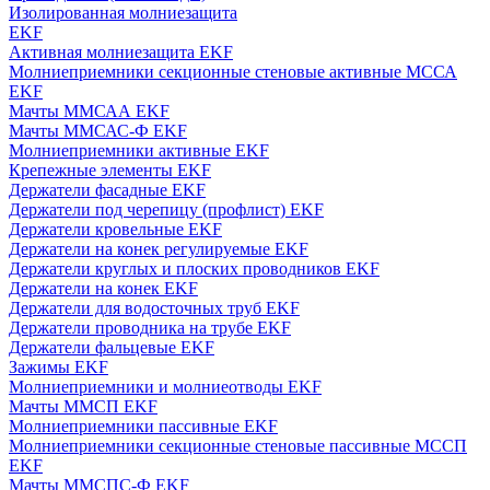
Изолированная молниезащита
EKF
Активная молниезащита EKF
Молниеприемники секционные стеновые активные МССА
EKF
Мачты ММСАА EKF
Мачты ММСАС-Ф EKF
Молниеприемники активные EKF
Крепежные элементы EKF
Держатели фасадные EKF
Держатели под черепицу (профлист) EKF
Держатели кровельные EKF
Держатели на конек регулируемые EKF
Держатели круглых и плоских проводников EKF
Держатели на конек EKF
Держатели для водосточных труб EKF
Держатели проводника на трубе EKF
Держатели фальцевые EKF
Зажимы EKF
Молниеприемники и молниеотводы EKF
Мачты ММСП EKF
Молниеприемники пассивные EKF
Молниеприемники секционные стеновые пассивные МССП
EKF
Мачты ММСПС-Ф EKF