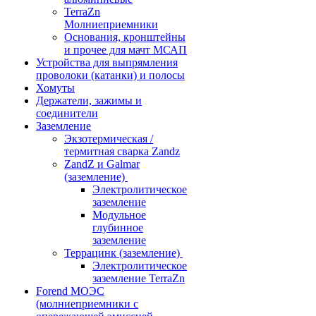
TerraZn
Молниеприемники
Основания, кронштейны
и прочее для мачт МСАП
Устройства для выпрямления
проволоки (катанки) и полосы
Хомуты
Держатели, зажимы и
соединители
Заземление
Экзотермическая /
термитная сварка Zandz
ZandZ и Galmar
(заземление)
Электролитическое
заземление
Модульное
глубинное
заземление
Террацинк (заземление)
Электролитическое
заземление TerraZn
Forend МОЭС
(молниеприемники с