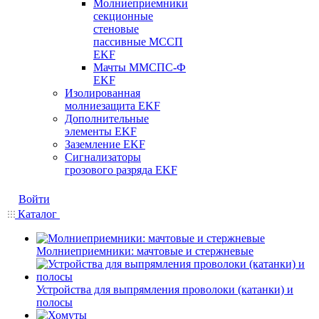
Молниеприемники
секционные
стеновые
пассивные МССП
EKF
Мачты ММСПС-Ф
EKF
Изолированная
молниезащита EKF
Дополнительные
элементы EKF
Заземление EKF
Сигнализаторы
грозового разряда EKF
Войти
Каталог
Молниеприемники: мачтовые и стержневые
Устройства для выпрямления проволоки (катанки) и
полосы