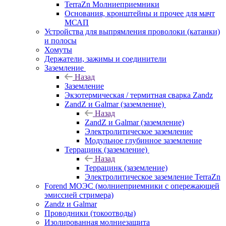
TerraZn Молниеприемники
Основания, кронштейны и прочее для мачт
МСАП
Устройства для выпрямления проволоки (катанки)
и полосы
Хомуты
Держатели, зажимы и соединители
Заземление
Назад
Заземление
Экзотермическая / термитная сварка Zandz
ZandZ и Galmar (заземление)
Назад
ZandZ и Galmar (заземление)
Электролитическое заземление
Модульное глубинное заземление
Террацинк (заземление)
Назад
Террацинк (заземление)
Электролитическое заземление TerraZn
Forend МОЭС (молниеприемники с опережающей
эмиссией стримера)
Zandz и Galmar
Проводники (токоотводы)
Изолированная молниезащита