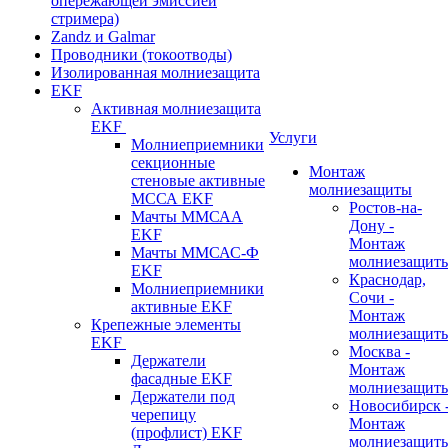
опережающей эмиссией
стримера)
Zandz и Galmar
Проводники (токоотводы)
Изолированная молниезащита
EKF
Активная молниезащита
EKF
Услуги
Молниеприемники
секционные
Монтаж
стеновые активные
молниезащиты
МССА EKF
Ростов-на-
Мачты ММСАА
Дону -
EKF
Монтаж
Мачты ММСАС-Ф
молниезащит
EKF
Краснодар,
Молниеприемники
Сочи -
активные EKF
Монтаж
Крепежные элементы
молниезащит
EKF
Москва -
Держатели
Монтаж
фасадные EKF
молниезащит
Держатели под
Новосибирск 
черепицу
Монтаж
(профлист) EKF
молниезащит