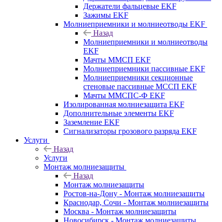
Держатели фальцевые EKF
Зажимы EKF
Молниеприемники и молниеотводы EKF
Назад
Молниеприемники и молниеотводы
EKF
Мачты ММСП EKF
Молниеприемники пассивные EKF
Молниеприемники секционные
стеновые пассивные МССП EKF
Мачты ММСПС-Ф EKF
Изолированная молниезащита EKF
Дополнительные элементы EKF
Заземление EKF
Сигнализаторы грозового разряда EKF
Услуги
Назад
Услуги
Монтаж молниезащиты
Назад
Монтаж молниезащиты
Ростов-на-Дону - Монтаж молниезащиты
Краснодар, Сочи - Монтаж молниезащиты
Москва - Монтаж молниезащиты
Новосибирск - Монтаж молниезащиты