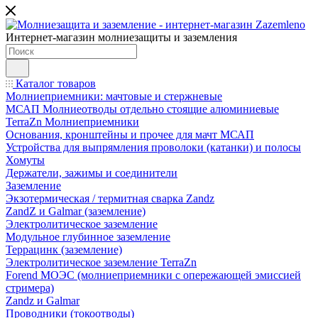
Интернет-магазин молниезащиты и заземления
Каталог товаров
Молниеприемники: мачтовые и стержневые
МСАП Молниеотводы отдельно стоящие алюминиевые
TerraZn Молниеприемники
Основания, кронштейны и прочее для мачт МСАП
Устройства для выпрямления проволоки (катанки) и полосы
Хомуты
Держатели, зажимы и соединители
Заземление
Экзотермическая / термитная сварка Zandz
ZandZ и Galmar (заземление)
Электролитическое заземление
Модульное глубинное заземление
Террацинк (заземление)
Электролитическое заземление TerraZn
Forend МОЭС (молниеприемники с опережающей эмиссией
стримера)
Zandz и Galmar
Проводники (токоотводы)