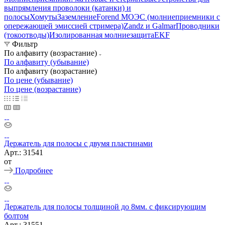
выпрямления проволоки (катанки) и
полосы
Хомуты
Заземление
Forend МОЭС (молниеприемники с
опережающей эмиссией стримера)
Zandz и Galmar
Проводники
(токоотводы)
Изолированная молниезащита
EKF
Фильтр
По алфавиту (возрастание)
По алфавиту (убывание)
По алфавиту (возрастание)
По цене (убывание)
По цене (возрастание)
Держатель для полосы с двумя пластинами
Арт.: 31541
от
Подробнее
Держатель для полосы толщиной до 8мм. с фиксирующим
болтом
Арт.: 31551