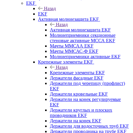
EKF
Назад
EKF
Активная молниезащита EKF
Назад
Активная молниезащита EKF
Молниеприемники секционные
стеновые активные МССА EKF
Мачты ММСАА EKF
Мачты ММСАС-Ф EKF
Молниеприемники активные EKF
Крепежные элементы EKF
Назад
Крепежные элементы EKF
Держатели фасадные EKF
Держатели под черепицу (профлист)
EKF
Держатели кровельные EKF
Держатели на конек регулируемые
EKF
Держатели круглых и плоских
проводников EKF
Держатели на конек EKF
Держатели для водосточных труб EKF
Держатели проводника на трубе EKF