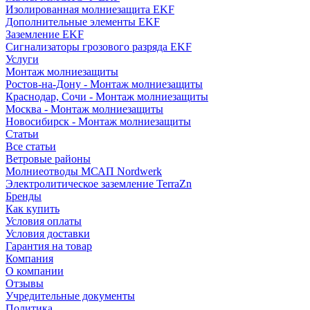
Изолированная молниезащита EKF
Дополнительные элементы EKF
Заземление EKF
Сигнализаторы грозового разряда EKF
Услуги
Монтаж молниезащиты
Ростов-на-Дону - Монтаж молниезащиты
Краснодар, Сочи - Монтаж молниезащиты
Москва - Монтаж молниезащиты
Новосибирск - Монтаж молниезащиты
Статьи
Все статьи
Ветровые районы
Молниеотводы МСАП Nordwerk
Электролитическое заземление TerraZn
Бренды
Как купить
Условия оплаты
Условия доставки
Гарантия на товар
Компания
О компании
Отзывы
Учредительные документы
Политика