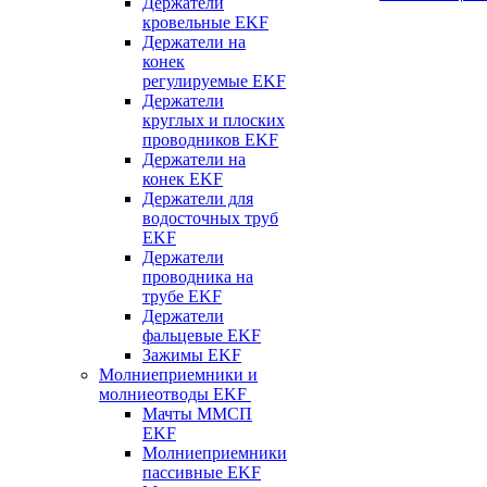
Держатели
кровельные EKF
Держатели на
конек
регулируемые EKF
Держатели
круглых и плоских
проводников EKF
Держатели на
конек EKF
Держатели для
водосточных труб
EKF
Держатели
проводника на
трубе EKF
Держатели
фальцевые EKF
Зажимы EKF
Молниеприемники и
молниеотводы EKF
Мачты ММСП
EKF
Молниеприемники
пассивные EKF