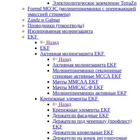
Электролитическое заземление TerraZn
Forend МОЭС (молниеприемники с опережающей
эмиссией стримера)
Zandz и Galmar
Проводники (токоотводы)
Изолированная молниезащита
EKF
Назад
EKF
Активная молниезащита EKF
Назад
Активная молниезащита EKF
Молниеприемники секционные
стеновые активные МССА EKF
Мачты ММСАА EKF
Мачты ММСАС-Ф EKF
Молниеприемники активные EKF
Крепежные элементы EKF
Назад
Крепежные элементы EKF
Держатели фасадные EKF
Держатели под черепицу (профлист)
EKF
Держатели кровельные EKF
Держатели на конек регулируемые