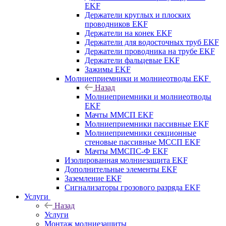
EKF
Держатели круглых и плоских
проводников EKF
Держатели на конек EKF
Держатели для водосточных труб EKF
Держатели проводника на трубе EKF
Держатели фальцевые EKF
Зажимы EKF
Молниеприемники и молниеотводы EKF
Назад
Молниеприемники и молниеотводы
EKF
Мачты ММСП EKF
Молниеприемники пассивные EKF
Молниеприемники секционные
стеновые пассивные МССП EKF
Мачты ММСПС-Ф EKF
Изолированная молниезащита EKF
Дополнительные элементы EKF
Заземление EKF
Сигнализаторы грозового разряда EKF
Услуги
Назад
Услуги
Монтаж молниезащиты