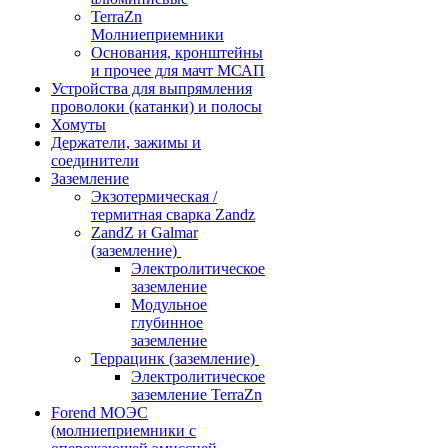
TerraZn
Молниеприемники
Основания, кронштейны
и прочее для мачт МСАП
Устройства для выпрямления
проволоки (катанки) и полосы
Хомуты
Держатели, зажимы и
соединители
Заземление
Экзотермическая /
термитная сварка Zandz
ZandZ и Galmar
(заземление)
Электролитическое
заземление
Модульное
глубинное
заземление
Террацинк (заземление)
Электролитическое
заземление TerraZn
Forend МОЭС
(молниеприемники с