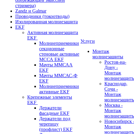
опережающей эмиссией
стримера)
Zandz и Galmar
Проводники (токоотводы)
Изолированная молниезащита
EKF
Активная молниезащита
EKF
Услуги
Молниеприемники
секционные
Монтаж
стеновые активные
молниезащиты
МССА EKF
Ростов-на-
Мачты ММСАА
Дону -
EKF
Монтаж
Мачты ММСАС-Ф
молниезащит
EKF
Краснодар,
Молниеприемники
Сочи -
активные EKF
Монтаж
Крепежные элементы
молниезащит
EKF
Москва -
Держатели
Монтаж
фасадные EKF
молниезащит
Держатели под
Новосибирск 
черепицу
Монтаж
(профлист) EKF
молниезащит