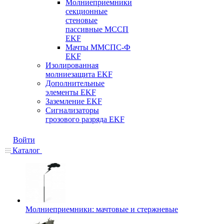
Молниеприемники
секционные
стеновые
пассивные МССП
EKF
Мачты ММСПС-Ф
EKF
Изолированная
молниезащита EKF
Дополнительные
элементы EKF
Заземление EKF
Сигнализаторы
грозового разряда EKF
Войти
Каталог
Молниеприемники: мачтовые и стержневые