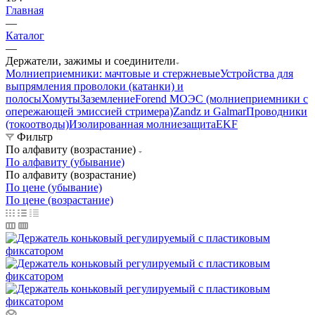
Главная
—
Каталог
—
Держатели, зажимы и соединители
Молниеприемники: мачтовые и стержневые
Устройства для
выпрямления проволоки (катанки) и
полосы
Хомуты
Заземление
Forend МОЭС (молниеприемники с
опережающей эмиссией стримера)
Zandz и Galmar
Проводники
(токоотводы)
Изолированная молниезащита
EKF
Фильтр
По алфавиту (возрастание)
По алфавиту (убывание)
По алфавиту (возрастание)
По цене (убывание)
По цене (возрастание)