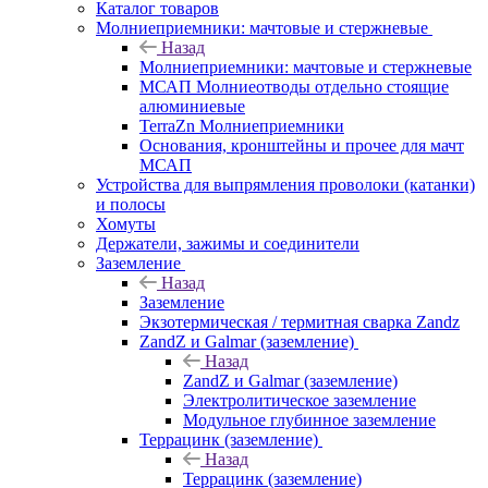
Каталог товаров
Молниеприемники: мачтовые и стержневые
Назад
Молниеприемники: мачтовые и стержневые
МСАП Молниеотводы отдельно стоящие
алюминиевые
TerraZn Молниеприемники
Основания, кронштейны и прочее для мачт
МСАП
Устройства для выпрямления проволоки (катанки)
и полосы
Хомуты
Держатели, зажимы и соединители
Заземление
Назад
Заземление
Экзотермическая / термитная сварка Zandz
ZandZ и Galmar (заземление)
Назад
ZandZ и Galmar (заземление)
Электролитическое заземление
Модульное глубинное заземление
Террацинк (заземление)
Назад
Террацинк (заземление)