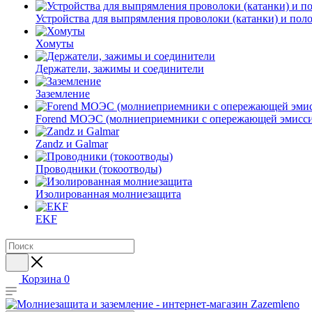
Устройства для выпрямления проволоки (катанки) и пол
Хомуты
Держатели, зажимы и соединители
Заземление
Forend МОЭС (молниеприемники с опережающей эмисси
Zandz и Galmar
Проводники (токоотводы)
Изолированная молниезащита
EKF
Корзина
0