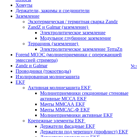
Хомуты
Держатели, зажимы и соединители
Заземление
Экзотермическая / термитная сварка Zandz
ZandZ и Galmar (заземление)
Электролитическое заземление
Модульное глубинное заземление
Террацинк (заземление)
Электролитическое заземление TerraZn
Forend МОЭС (молниеприемники с опережающей
эмиссией стримера)
Zandz и Galmar
Ус
Проводники (токоотводы)
Изолированная молниезащита
EKF
Активная молниезащита EKF
Молниеприемники секционные стеновые
активные МССА EKF
Мачты ММСАА EKF
Мачты ММСАС-Ф EKF
Молниеприемники активные EKF
Крепежные элементы EKF
Держатели фасадные EKF
Держатели под черепицу (профлист) EKF