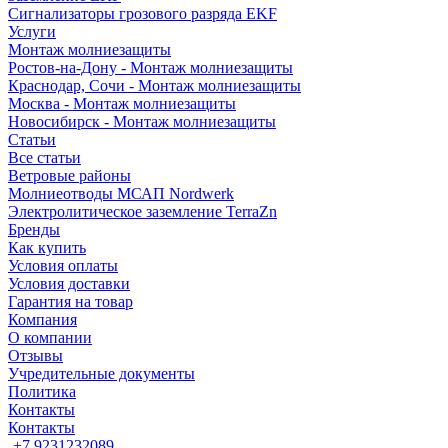
Сигнализаторы грозового разряда EKF
Услуги
Монтаж молниезащиты
Ростов-на-Дону - Монтаж молниезащиты
Краснодар, Сочи - Монтаж молниезащиты
Москва - Монтаж молниезащиты
Новосибирск - Монтаж молниезащиты
Статьи
Все статьи
Ветровые районы
Молниеотводы МСАП Nordwerk
Электролитическое заземление TerraZn
Бренды
Как купить
Условия оплаты
Условия доставки
Гарантия на товар
Компания
О компании
Отзывы
Учредительные документы
Политика
Контакты
Контакты
+7 9231232089