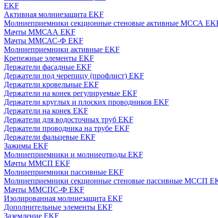
EKF
Активная молниезащита EKF
Молниеприемники секционные стеновые активные МССА EK
Мачты ММСАА EKF
Мачты ММСАС-Ф EKF
Молниеприемники активные EKF
Крепежные элементы EKF
Держатели фасадные EKF
Держатели под черепицу (профлист) EKF
Держатели кровельные EKF
Держатели на конек регулируемые EKF
Держатели круглых и плоских проводников EKF
Держатели на конек EKF
Держатели для водосточных труб EKF
Держатели проводника на трубе EKF
Держатели фальцевые EKF
Зажимы EKF
Молниеприемники и молниеотводы EKF
Мачты ММСП EKF
Молниеприемники пассивные EKF
Молниеприемники секционные стеновые пассивные МССП E
Мачты ММСПС-Ф EKF
Изолированная молниезащита EKF
Дополнительные элементы EKF
Заземление EKF