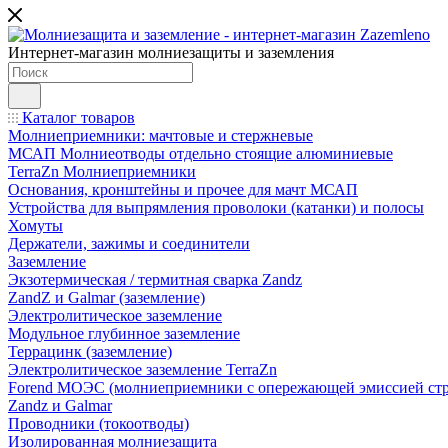
Интернет-магазин молниезащиты и заземления
Каталог товаров
Молниеприемники: мачтовые и стержневые
МСАП Молниеотводы отдельно стоящие алюминиевые
TerraZn Молниеприемники
Основания, кронштейны и прочее для мачт МСАП
Устройства для выпрямления проволоки (катанки) и полосы
Хомуты
Держатели, зажимы и соединители
Заземление
Экзотермическая / термитная сварка Zandz
ZandZ и Galmar (заземление)
Электролитическое заземление
Модульное глубинное заземление
Террацинк (заземление)
Электролитическое заземление TerraZn
Forend МОЭС (молниеприемники с опережающей эмиссией стр
Zandz и Galmar
Проводники (токоотводы)
Изолированная молниезащита