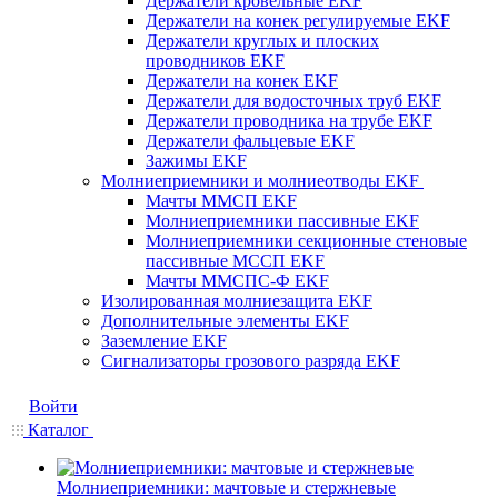
Держатели кровельные EKF
Держатели на конек регулируемые EKF
Держатели круглых и плоских
проводников EKF
Держатели на конек EKF
Держатели для водосточных труб EKF
Держатели проводника на трубе EKF
Держатели фальцевые EKF
Зажимы EKF
Молниеприемники и молниеотводы EKF
Мачты ММСП EKF
Молниеприемники пассивные EKF
Молниеприемники секционные стеновые
пассивные МССП EKF
Мачты ММСПС-Ф EKF
Изолированная молниезащита EKF
Дополнительные элементы EKF
Заземление EKF
Сигнализаторы грозового разряда EKF
Войти
Каталог
Молниеприемники: мачтовые и стержневые