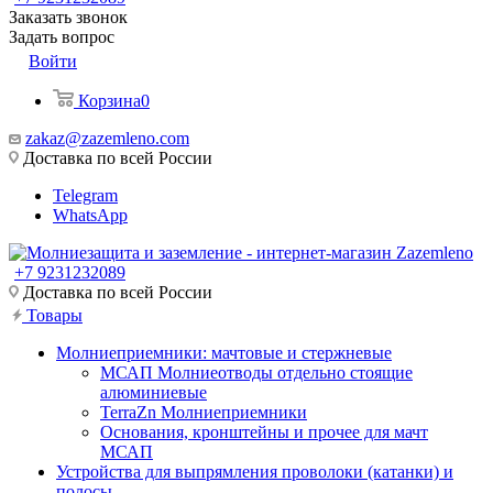
Заказать звонок
Задать вопрос
Войти
Корзина
0
zakaz@zazemleno.com
Доставка по всей России
Telegram
WhatsApp
+7 9231232089
Доставка по всей России
Товары
Молниеприемники: мачтовые и стержневые
МСАП Молниеотводы отдельно стоящие
алюминиевые
TerraZn Молниеприемники
Основания, кронштейны и прочее для мачт
МСАП
Устройства для выпрямления проволоки (катанки) и
полосы