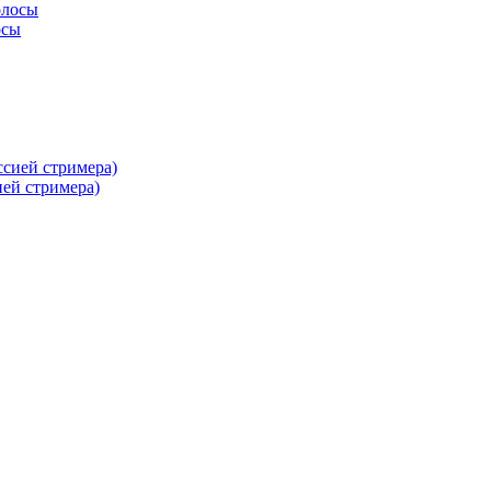
осы
ей стримера)