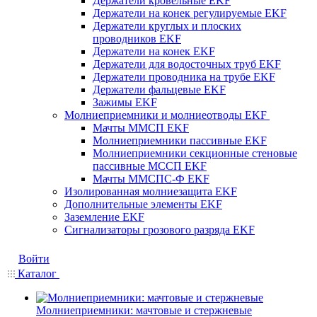
Держатели кровельные EKF
Держатели на конек регулируемые EKF
Держатели круглых и плоских
проводников EKF
Держатели на конек EKF
Держатели для водосточных труб EKF
Держатели проводника на трубе EKF
Держатели фальцевые EKF
Зажимы EKF
Молниеприемники и молниеотводы EKF
Мачты ММСП EKF
Молниеприемники пассивные EKF
Молниеприемники секционные стеновые
пассивные МССП EKF
Мачты ММСПС-Ф EKF
Изолированная молниезащита EKF
Дополнительные элементы EKF
Заземление EKF
Сигнализаторы грозового разряда EKF
Войти
Каталог
Молниеприемники: мачтовые и стержневые