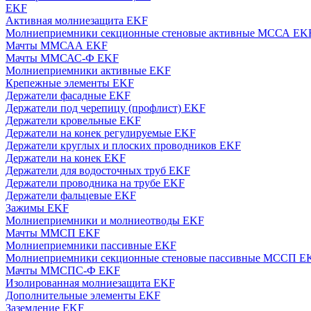
EKF
Активная молниезащита EKF
Молниеприемники секционные стеновые активные МССА EK
Мачты ММСАА EKF
Мачты ММСАС-Ф EKF
Молниеприемники активные EKF
Крепежные элементы EKF
Держатели фасадные EKF
Держатели под черепицу (профлист) EKF
Держатели кровельные EKF
Держатели на конек регулируемые EKF
Держатели круглых и плоских проводников EKF
Держатели на конек EKF
Держатели для водосточных труб EKF
Держатели проводника на трубе EKF
Держатели фальцевые EKF
Зажимы EKF
Молниеприемники и молниеотводы EKF
Мачты ММСП EKF
Молниеприемники пассивные EKF
Молниеприемники секционные стеновые пассивные МССП E
Мачты ММСПС-Ф EKF
Изолированная молниезащита EKF
Дополнительные элементы EKF
Заземление EKF