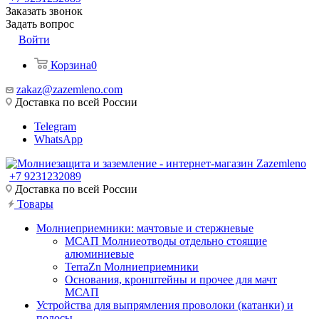
Заказать звонок
Задать вопрос
Войти
Корзина
0
zakaz@zazemleno.com
Доставка по всей России
Telegram
WhatsApp
+7 9231232089
Доставка по всей России
Товары
Молниеприемники: мачтовые и стержневые
МСАП Молниеотводы отдельно стоящие
алюминиевые
TerraZn Молниеприемники
Основания, кронштейны и прочее для мачт
МСАП
Устройства для выпрямления проволоки (катанки) и
полосы