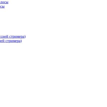
осы
ей стримера)