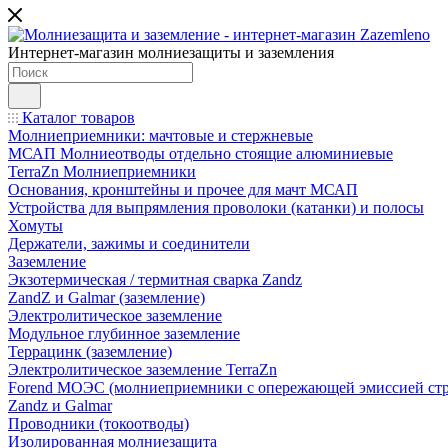
Интернет-магазин молниезащиты и заземления
Каталог товаров
Молниеприемники: мачтовые и стержневые
МСАП Молниеотводы отдельно стоящие алюминиевые
TerraZn Молниеприемники
Основания, кронштейны и прочее для мачт МСАП
Устройства для выпрямления проволоки (катанки) и полосы
Хомуты
Держатели, зажимы и соединители
Заземление
Экзотермическая / термитная сварка Zandz
ZandZ и Galmar (заземление)
Электролитическое заземление
Модульное глубинное заземление
Террацинк (заземление)
Электролитическое заземление TerraZn
Forend МОЭС (молниеприемники с опережающей эмиссией стр
Zandz и Galmar
Проводники (токоотводы)
Изолированная молниезащита