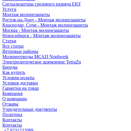
Сигнализаторы грозового разряда EKF
Услуги
Монтаж молниезащиты
Ростов-на-Дону - Монтаж молниезащиты
Краснодар, Сочи - Монтаж молниезащиты
Москва - Монтаж молниезащиты
Новосибирск - Монтаж молниезащиты
Статьи
Все статьи
Ветровые районы
Молниеотводы МСАП Nordwerk
Электролитическое заземление TerraZn
Бренды
Как купить
Условия оплаты
Условия доставки
Гарантия на товар
Компания
О компании
Отзывы
Учредительные документы
Политика
Контакты
Контакты
+7 9231232089