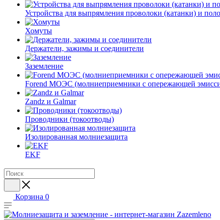
Устройства для выпрямления проволоки (катанки) и пол
Хомуты
Держатели, зажимы и соединители
Заземление
Forend МОЭС (молниеприемники с опережающей эмисси
Zandz и Galmar
Проводники (токоотводы)
Изолированная молниезащита
EKF
Корзина
0