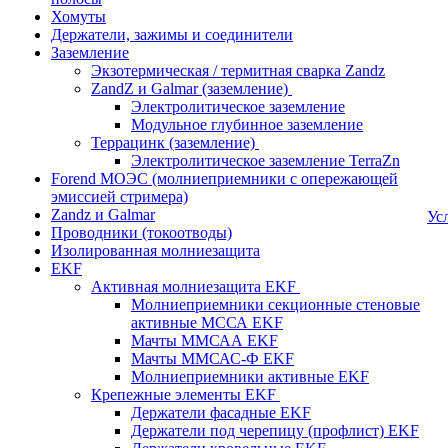
Хомуты
Держатели, зажимы и соединители
Заземление
Экзотермическая / термитная сварка Zandz
ZandZ и Galmar (заземление)
Электролитическое заземление
Модульное глубинное заземление
Террацинк (заземление)
Электролитическое заземление TerraZn
Forend МОЭС (молниеприемники с опережающей
эмиссией стримера)
Zandz и Galmar
Ус
Проводники (токоотводы)
Изолированная молниезащита
EKF
Активная молниезащита EKF
Молниеприемники секционные стеновые
активные МССА EKF
Мачты ММСАА EKF
Мачты ММСАС-Ф EKF
Молниеприемники активные EKF
Крепежные элементы EKF
Держатели фасадные EKF
Держатели под черепицу (профлист) EKF