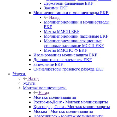
Держатели фальцевые EKF
Зажимы EKF
Молниеприемники и молниеотводы EKF
Назад
Молниеприемники и молниеотводы
EKF
Мачты ММСП EKF
Молниеприемники пассивные EKF
Молниеприемники секционные
стеновые пассивные МССП EKF
Мачты ММСПС-Ф EKF
Изолированная молниезащита EKF
Дополнительные элементы EKF
Заземление EKF
Сигнализаторы грозового разряда EKF
Услуги
Назад
Услуги
Монтаж молниезащиты
Назад
Монтаж молниезащиты
Ростов-на-Дону - Монтаж молниезащиты
Краснодар, Сочи - Монтаж молниезащиты
Москва - Монтаж молниезащиты
Новосибирск - Монтаж молниезащиты