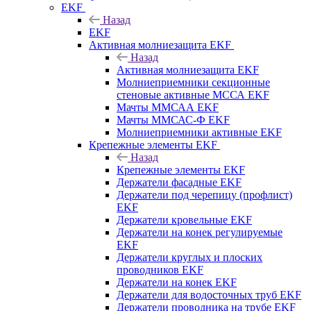
EKF
Назад
EKF
Активная молниезащита EKF
Назад
Активная молниезащита EKF
Молниеприемники секционные
стеновые активные МССА EKF
Мачты ММСАА EKF
Мачты ММСАС-Ф EKF
Молниеприемники активные EKF
Крепежные элементы EKF
Назад
Крепежные элементы EKF
Держатели фасадные EKF
Держатели под черепицу (профлист)
EKF
Держатели кровельные EKF
Держатели на конек регулируемые
EKF
Держатели круглых и плоских
проводников EKF
Держатели на конек EKF
Держатели для водосточных труб EKF
Держатели проводника на трубе EKF