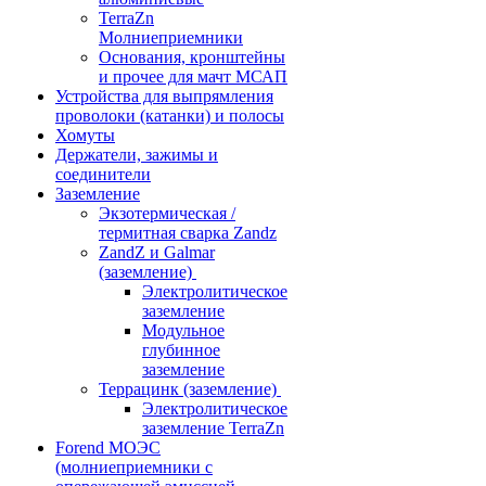
TerraZn
Молниеприемники
Основания, кронштейны
и прочее для мачт МСАП
Устройства для выпрямления
проволоки (катанки) и полосы
Хомуты
Держатели, зажимы и
соединители
Заземление
Экзотермическая /
термитная сварка Zandz
ZandZ и Galmar
(заземление)
Электролитическое
заземление
Модульное
глубинное
заземление
Террацинк (заземление)
Электролитическое
заземление TerraZn
Forend МОЭС
(молниеприемники с