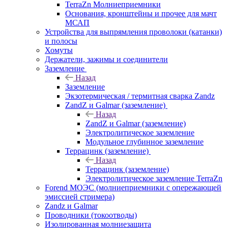
TerraZn Молниеприемники
Основания, кронштейны и прочее для мачт
МСАП
Устройства для выпрямления проволоки (катанки)
и полосы
Хомуты
Держатели, зажимы и соединители
Заземление
Назад
Заземление
Экзотермическая / термитная сварка Zandz
ZandZ и Galmar (заземление)
Назад
ZandZ и Galmar (заземление)
Электролитическое заземление
Модульное глубинное заземление
Террацинк (заземление)
Назад
Террацинк (заземление)
Электролитическое заземление TerraZn
Forend МОЭС (молниеприемники с опережающей
эмиссией стримера)
Zandz и Galmar
Проводники (токоотводы)
Изолированная молниезащита