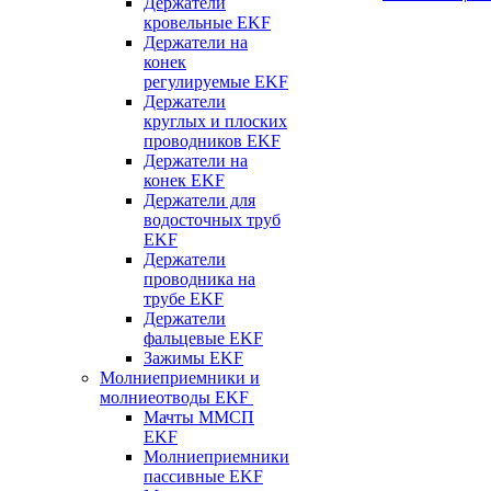
Держатели
кровельные EKF
Держатели на
конек
регулируемые EKF
Держатели
круглых и плоских
проводников EKF
Держатели на
конек EKF
Держатели для
водосточных труб
EKF
Держатели
проводника на
трубе EKF
Держатели
фальцевые EKF
Зажимы EKF
Молниеприемники и
молниеотводы EKF
Мачты ММСП
EKF
Молниеприемники
пассивные EKF