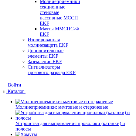
Молниеприемники
секционные
стеновые
пассивные МССП
EKF
Мачты ММСПС-Ф
EKF
Изолированная
молниезащита EKF
Дополнительные
элементы EKF
Заземление EKF
Сигнализаторы
грозового разряда EKF
Войти
Каталог
Молниеприемники: мачтовые и стержневые
Устройства для выпрямления проволоки (катанки) и
полосы