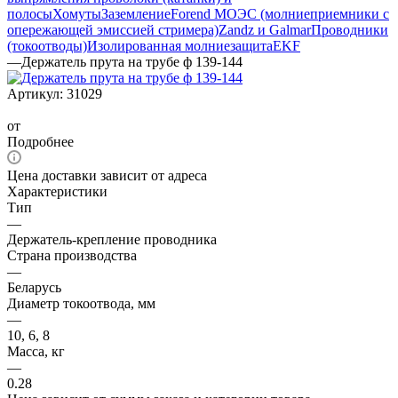
полосы
Хомуты
Заземление
Forend МОЭС (молниеприемники с
опережающей эмиссией стримера)
Zandz и Galmar
Проводники
(токоотводы)
Изолированная молниезащита
EKF
—
Держатель прута на трубе ф 139-144
Артикул:
31029
от
Подробнее
Цена доставки зависит от адреса
Характеристики
Тип
—
Держатель-крепление проводника
Страна производства
—
Беларусь
Диаметр токоотвода, мм
—
10, 6, 8
Масса, кг
—
0.28