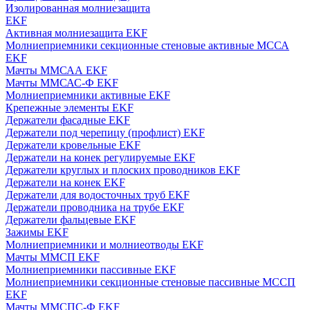
Изолированная молниезащита
EKF
Активная молниезащита EKF
Молниеприемники секционные стеновые активные МССА
EKF
Мачты ММСАА EKF
Мачты ММСАС-Ф EKF
Молниеприемники активные EKF
Крепежные элементы EKF
Держатели фасадные EKF
Держатели под черепицу (профлист) EKF
Держатели кровельные EKF
Держатели на конек регулируемые EKF
Держатели круглых и плоских проводников EKF
Держатели на конек EKF
Держатели для водосточных труб EKF
Держатели проводника на трубе EKF
Держатели фальцевые EKF
Зажимы EKF
Молниеприемники и молниеотводы EKF
Мачты ММСП EKF
Молниеприемники пассивные EKF
Молниеприемники секционные стеновые пассивные МССП
EKF
Мачты ММСПС-Ф EKF