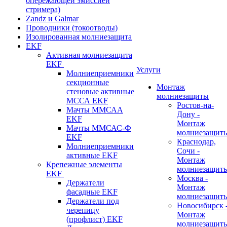
опережающей эмиссией
стримера)
Zandz и Galmar
Проводники (токоотводы)
Изолированная молниезащита
EKF
Активная молниезащита
EKF
Услуги
Молниеприемники
секционные
Монтаж
стеновые активные
молниезащиты
МССА EKF
Ростов-на-
Мачты ММСАА
Дону -
EKF
Монтаж
Мачты ММСАС-Ф
молниезащит
EKF
Краснодар,
Молниеприемники
Сочи -
активные EKF
Монтаж
Крепежные элементы
молниезащит
EKF
Москва -
Держатели
Монтаж
фасадные EKF
молниезащит
Держатели под
Новосибирск 
черепицу
Монтаж
(профлист) EKF
молниезащит