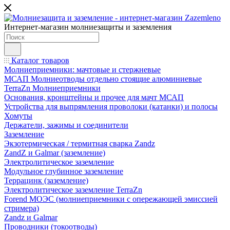
Интернет-магазин молниезащиты и заземления
Каталог товаров
Молниеприемники: мачтовые и стержневые
МСАП Молниеотводы отдельно стоящие алюминиевые
TerraZn Молниеприемники
Основания, кронштейны и прочее для мачт МСАП
Устройства для выпрямления проволоки (катанки) и полосы
Хомуты
Держатели, зажимы и соединители
Заземление
Экзотермическая / термитная сварка Zandz
ZandZ и Galmar (заземление)
Электролитическое заземление
Модульное глубинное заземление
Террацинк (заземление)
Электролитическое заземление TerraZn
Forend МОЭС (молниеприемники с опережающей эмиссией
стримера)
Zandz и Galmar
Проводники (токоотводы)