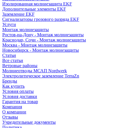
Изолированная молниезащита EKF
Дополнительные элементы EKF
Заземление EKF
Сигнализаторы грозового разряда EKF
Услуги
Монтаж молниезащиты
Ростов-на-Дону - Монтаж молниезащиты
Краснодар, Сочи - Монтаж молниезащиты
Москва - Монтаж молниезащиты
Новосибирск - Монтаж молниезащиты
Статьи
Все статьи
Ветровые районы
Молниеотводы МСАП Nordwerk
Электролитическое заземление TerraZn
Бренды
Как купить
Условия оплаты
Условия доставки
Гарантия на товар
Компания
О компании
Отзывы
Учредительные документы
Политика