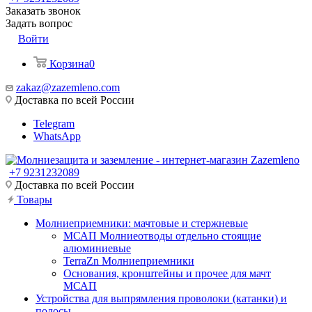
Заказать звонок
Задать вопрос
Войти
Корзина
0
zakaz@zazemleno.com
Доставка по всей России
Telegram
WhatsApp
+7 9231232089
Доставка по всей России
Товары
Молниеприемники: мачтовые и стержневые
МСАП Молниеотводы отдельно стоящие
алюминиевые
TerraZn Молниеприемники
Основания, кронштейны и прочее для мачт
МСАП
Устройства для выпрямления проволоки (катанки) и
полосы