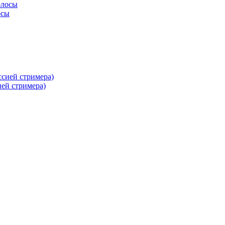
осы
ей стримера)