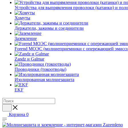
Устройства для выпрямления проволоки (катанки) и пол
Хомуты
Держатели, зажимы и соединители
Заземление
Forend МОЭС (молниеприемники с опережающей эмисси
Zandz и Galmar
Проводники (токоотводы)
Изолированная молниезащита
EKF
Корзина
0