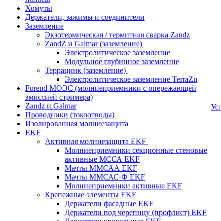
Хомуты
Держатели, зажимы и соединители
Заземление
Экзотермическая / термитная сварка Zandz
ZandZ и Galmar (заземление)
Электролитическое заземление
Модульное глубинное заземление
Террацинк (заземление)
Электролитическое заземление TerraZn
Forend МОЭС (молниеприемники с опережающей
эмиссией стримера)
Zandz и Galmar
Ус
Проводники (токоотводы)
Изолированная молниезащита
EKF
Активная молниезащита EKF
Молниеприемники секционные стеновые
активные МССА EKF
Мачты ММСАА EKF
Мачты ММСАС-Ф EKF
Молниеприемники активные EKF
Крепежные элементы EKF
Держатели фасадные EKF
Держатели под черепицу (профлист) EKF