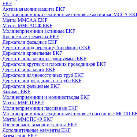
EKF
Активная молниезащита EKF
Молниеприемники секционные стеновые активные МССА EK
Мачты ММСАА EKF
Мачты ММСАС-Ф EKF
Молниеприемники активные EKF
Крепежные элементы EKF
Держатели фасадные EKF
Держатели под черепицу (профлист) EKF
Держатели кровельные EKF
Держатели на конек регулируемые EKF
Держатели круглых и плоских проводников EKF
Держатели на конек EKF
Держатели для водосточных труб EKF
Держатели проводника на трубе EKF
Держатели фальцевые EKF
Зажимы EKF
Молниеприемники и молниеотводы EKF
Мачты ММСП EKF
Молниеприемники пассивные EKF
Молниеприемники секционные стеновые пассивные МССП E
Мачты ММСПС-Ф EKF
Изолированная молниезащита EKF
Дополнительные элементы EKF
Заземление EKF