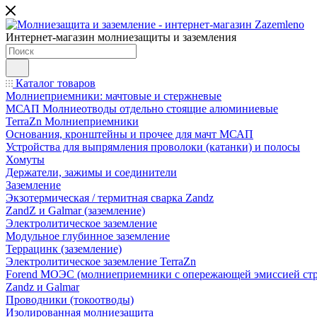
Интернет-магазин молниезащиты и заземления
Каталог товаров
Молниеприемники: мачтовые и стержневые
МСАП Молниеотводы отдельно стоящие алюминиевые
TerraZn Молниеприемники
Основания, кронштейны и прочее для мачт МСАП
Устройства для выпрямления проволоки (катанки) и полосы
Хомуты
Держатели, зажимы и соединители
Заземление
Экзотермическая / термитная сварка Zandz
ZandZ и Galmar (заземление)
Электролитическое заземление
Модульное глубинное заземление
Террацинк (заземление)
Электролитическое заземление TerraZn
Forend МОЭС (молниеприемники с опережающей эмиссией стр
Zandz и Galmar
Проводники (токоотводы)
Изолированная молниезащита