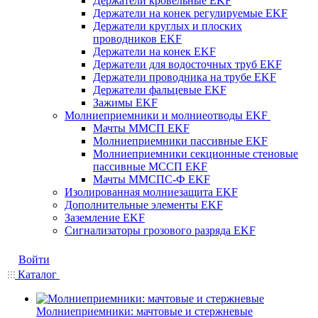
Держатели кровельные EKF
Держатели на конек регулируемые EKF
Держатели круглых и плоских
проводников EKF
Держатели на конек EKF
Держатели для водосточных труб EKF
Держатели проводника на трубе EKF
Держатели фальцевые EKF
Зажимы EKF
Молниеприемники и молниеотводы EKF
Мачты ММСП EKF
Молниеприемники пассивные EKF
Молниеприемники секционные стеновые
пассивные МССП EKF
Мачты ММСПС-Ф EKF
Изолированная молниезащита EKF
Дополнительные элементы EKF
Заземление EKF
Сигнализаторы грозового разряда EKF
Войти
Каталог
Молниеприемники: мачтовые и стержневые