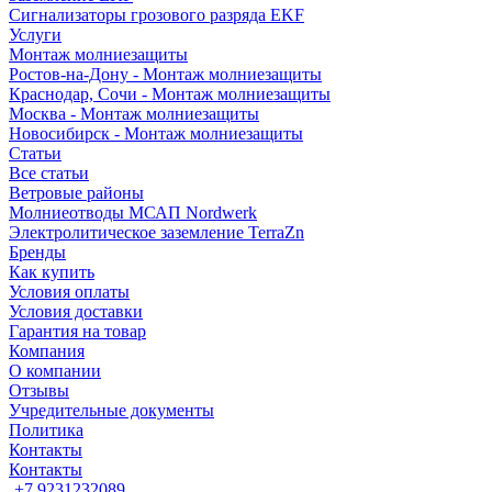
Сигнализаторы грозового разряда EKF
Услуги
Монтаж молниезащиты
Ростов-на-Дону - Монтаж молниезащиты
Краснодар, Сочи - Монтаж молниезащиты
Москва - Монтаж молниезащиты
Новосибирск - Монтаж молниезащиты
Статьи
Все статьи
Ветровые районы
Молниеотводы МСАП Nordwerk
Электролитическое заземление TerraZn
Бренды
Как купить
Условия оплаты
Условия доставки
Гарантия на товар
Компания
О компании
Отзывы
Учредительные документы
Политика
Контакты
Контакты
+7 9231232089