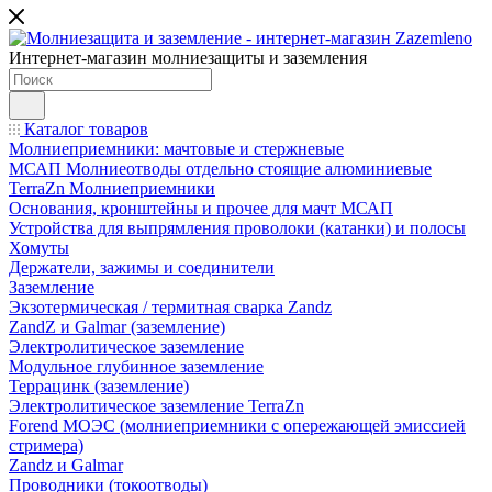
Интернет-магазин молниезащиты и заземления
Каталог товаров
Молниеприемники: мачтовые и стержневые
МСАП Молниеотводы отдельно стоящие алюминиевые
TerraZn Молниеприемники
Основания, кронштейны и прочее для мачт МСАП
Устройства для выпрямления проволоки (катанки) и полосы
Хомуты
Держатели, зажимы и соединители
Заземление
Экзотермическая / термитная сварка Zandz
ZandZ и Galmar (заземление)
Электролитическое заземление
Модульное глубинное заземление
Террацинк (заземление)
Электролитическое заземление TerraZn
Forend МОЭС (молниеприемники с опережающей эмиссией
стримера)
Zandz и Galmar
Проводники (токоотводы)