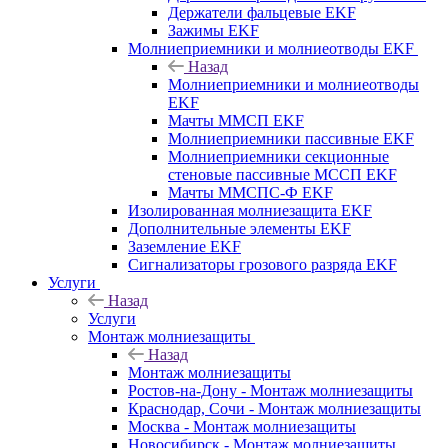
Держатели фальцевые EKF
Зажимы EKF
Молниеприемники и молниеотводы EKF
Назад
Молниеприемники и молниеотводы
EKF
Мачты ММСП EKF
Молниеприемники пассивные EKF
Молниеприемники секционные
стеновые пассивные МССП EKF
Мачты ММСПС-Ф EKF
Изолированная молниезащита EKF
Дополнительные элементы EKF
Заземление EKF
Сигнализаторы грозового разряда EKF
Услуги
Назад
Услуги
Монтаж молниезащиты
Назад
Монтаж молниезащиты
Ростов-на-Дону - Монтаж молниезащиты
Краснодар, Сочи - Монтаж молниезащиты
Москва - Монтаж молниезащиты
Новосибирск - Монтаж молниезащиты