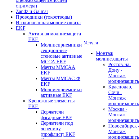
опережающей эмиссией
стримера)
Zandz и Galmar
Проводники (токоотводы)
Изолированная молниезащита
EKF
Активная молниезащита
EKF
Услуги
Молниеприемники
секционные
Монтаж
стеновые активные
молниезащиты
МССА EKF
Ростов-на-
Мачты ММСАА
Дону -
EKF
Монтаж
Мачты ММСАС-Ф
молниезащит
EKF
Краснодар,
Молниеприемники
Сочи -
активные EKF
Монтаж
Крепежные элементы
молниезащит
EKF
Москва -
Держатели
Монтаж
фасадные EKF
молниезащит
Держатели под
Новосибирск 
черепицу
Монтаж
(профлист) EKF
молниезащит