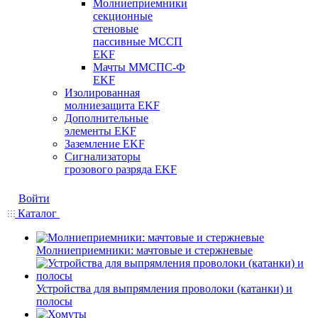
Молниеприемники
секционные
стеновые
пассивные МССП
EKF
Мачты ММСПС-Ф
EKF
Изолированная
молниезащита EKF
Дополнительные
элементы EKF
Заземление EKF
Сигнализаторы
грозового разряда EKF
Войти
Каталог
Молниеприемники: мачтовые и стержневые
Устройства для выпрямления проволоки (катанки) и
полосы