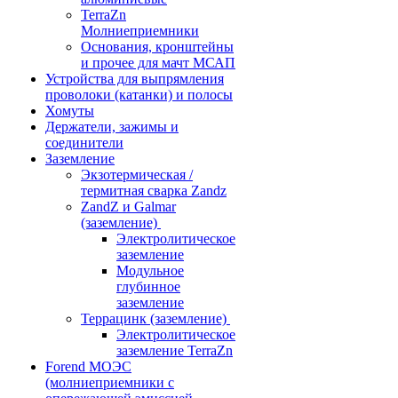
TerraZn
Молниеприемники
Основания, кронштейны
и прочее для мачт МСАП
Устройства для выпрямления
проволоки (катанки) и полосы
Хомуты
Держатели, зажимы и
соединители
Заземление
Экзотермическая /
термитная сварка Zandz
ZandZ и Galmar
(заземление)
Электролитическое
заземление
Модульное
глубинное
заземление
Террацинк (заземление)
Электролитическое
заземление TerraZn
Forend МОЭС
(молниеприемники с