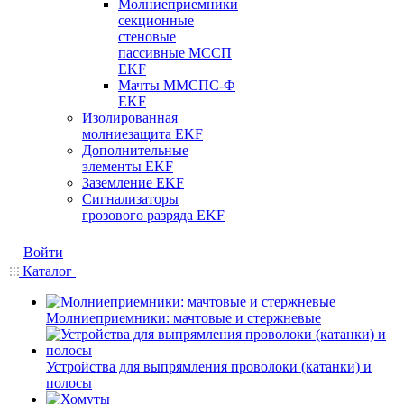
Молниеприемники
секционные
стеновые
пассивные МССП
EKF
Мачты ММСПС-Ф
EKF
Изолированная
молниезащита EKF
Дополнительные
элементы EKF
Заземление EKF
Сигнализаторы
грозового разряда EKF
Войти
Каталог
Молниеприемники: мачтовые и стержневые
Устройства для выпрямления проволоки (катанки) и
полосы