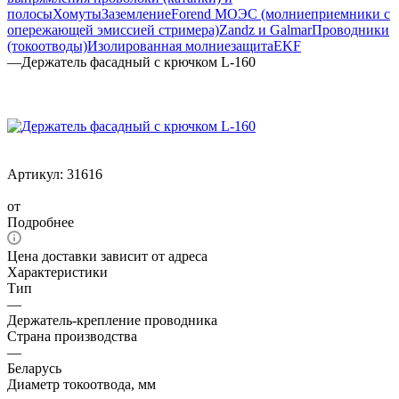
полосы
Хомуты
Заземление
Forend МОЭС (молниеприемники с
опережающей эмиссией стримера)
Zandz и Galmar
Проводники
(токоотводы)
Изолированная молниезащита
EKF
—
Держатель фасадный с крючком L-160
Артикул:
31616
от
Подробнее
Цена доставки зависит от адреса
Характеристики
Тип
—
Держатель-крепление проводника
Страна производства
—
Беларусь
Диаметр токоотвода, мм