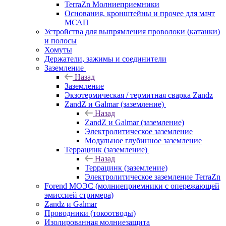
TerraZn Молниеприемники
Основания, кронштейны и прочее для мачт
МСАП
Устройства для выпрямления проволоки (катанки)
и полосы
Хомуты
Держатели, зажимы и соединители
Заземление
Назад
Заземление
Экзотермическая / термитная сварка Zandz
ZandZ и Galmar (заземление)
Назад
ZandZ и Galmar (заземление)
Электролитическое заземление
Модульное глубинное заземление
Террацинк (заземление)
Назад
Террацинк (заземление)
Электролитическое заземление TerraZn
Forend МОЭС (молниеприемники с опережающей
эмиссией стримера)
Zandz и Galmar
Проводники (токоотводы)
Изолированная молниезащита