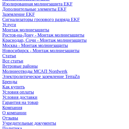
Изолированная молниезащита EKF
Дополнительные элементы EKF
Заземление EKF
Сигнализаторы грозового разряда EKF
Услуги
Монтаж молниезащиты
Ростов-на-Дону - Монтаж молниезащиты
Краснодар, Сочи - Монтаж молниезащиты
Москва - Монтаж молниезащиты
Новосибирск - Монтаж молниезащиты
Статьи
Все статьи
Ветровые районы
Молниеотводы МСАП Nordwerk
Электролитическое заземление TerraZn
Бренды
Как купить
Условия оплаты
Условия доставки
Гарантия на товар
Компания
О компании
Отзывы
Учредительные документы
Политика