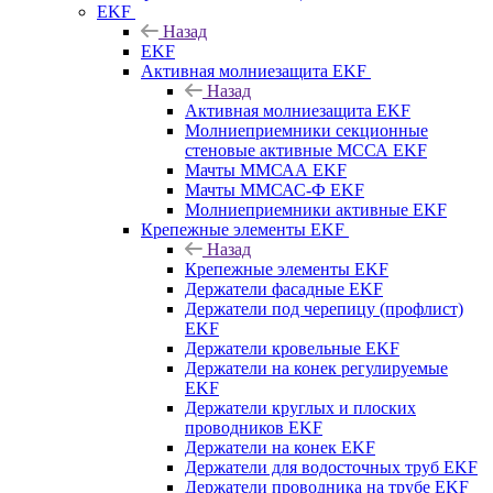
EKF
Назад
EKF
Активная молниезащита EKF
Назад
Активная молниезащита EKF
Молниеприемники секционные
стеновые активные МССА EKF
Мачты ММСАА EKF
Мачты ММСАС-Ф EKF
Молниеприемники активные EKF
Крепежные элементы EKF
Назад
Крепежные элементы EKF
Держатели фасадные EKF
Держатели под черепицу (профлист)
EKF
Держатели кровельные EKF
Держатели на конек регулируемые
EKF
Держатели круглых и плоских
проводников EKF
Держатели на конек EKF
Держатели для водосточных труб EKF
Держатели проводника на трубе EKF