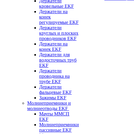
Держатели
кровельные EKF
Держатели на
конек
регулируемые EKF
Держатели
круглых и плоских
проводников EKF
Держатели на
конек EKF
Держатели для
водосточных труб
EKF
Держатели
проводника на
трубе EKF
Держатели
фальцевые EKF
Зажимы EKF
Молниеприемники и
молниеотводы EKF
Мачты ММСП
EKF
Молниеприемники
пассивные EKF