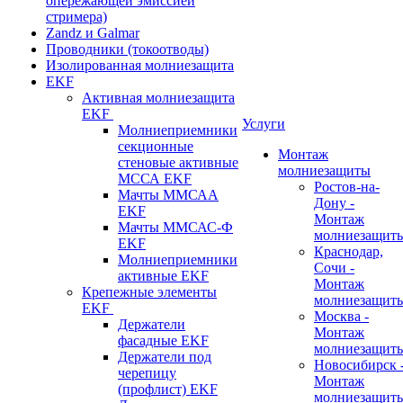
опережающей эмиссией
стримера)
Zandz и Galmar
Проводники (токоотводы)
Изолированная молниезащита
EKF
Активная молниезащита
EKF
Услуги
Молниеприемники
секционные
Монтаж
стеновые активные
молниезащиты
МССА EKF
Ростов-на-
Мачты ММСАА
Дону -
EKF
Монтаж
Мачты ММСАС-Ф
молниезащит
EKF
Краснодар,
Молниеприемники
Сочи -
активные EKF
Монтаж
Крепежные элементы
молниезащит
EKF
Москва -
Держатели
Монтаж
фасадные EKF
молниезащит
Держатели под
Новосибирск 
черепицу
Монтаж
(профлист) EKF
молниезащит