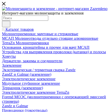
Интернет-магазин молниезащиты и заземления
Каталог товаров
Молниеприемники: мачтовые и стержневые
МСАП Молниеотводы отдельно стоящие алюминиевые
TerraZn Молниеприемники
Основания, кронштейны и прочее для мачт МСАП
Устройства для выпрямления проволоки (катанки) и полосы
Хомуты
Держатели, зажимы и соединители
Заземление
Экзотермическая / термитная сварка Zandz
ZandZ и Galmar (заземление)
Электролитическое заземление
Модульное глубинное заземление
Террацинк (заземление)
Электролитическое заземление TerraZn
Forend МОЭС (молниеприемники с опережающей эмиссией
стримера)
Zandz и Galmar
Проводники (токоотводы)