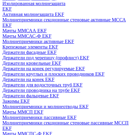
Изолированная молниезащита
EKF
Активная молниезащита EKF
Молниеприемники секционные стеновые активные МССА
EKF
Мачты ММСАА EKF
Мачты ММСАС-Ф EKF
Молниеприемники активные EKF
Крепежные элементы EKF
Держатели фасадные EKF
Держатели под черепицу (профлист) EKF
Держатели кровельные EKF
Держатели на конек регулируемые EKF
Держатели круглых и плоских проводников EKF
Держатели на конек EKF
Держатели для водосточных труб EKF
Держатели проводника на трубе EKF
Держатели фальцевые EKF
Зажимы EKF
Молниеприемники и молниеотводы EKF
Мачты ММСП EKF
Молниеприемники пассивные EKF
Молниеприемники секционные стеновые пассивные МССП
EKF
Мачты ММСПС-Ф EKF