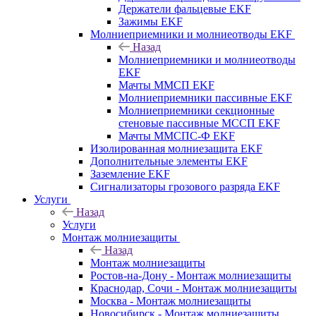
Держатели фальцевые EKF
Зажимы EKF
Молниеприемники и молниеотводы EKF
Назад
Молниеприемники и молниеотводы
EKF
Мачты ММСП EKF
Молниеприемники пассивные EKF
Молниеприемники секционные
стеновые пассивные МССП EKF
Мачты ММСПС-Ф EKF
Изолированная молниезащита EKF
Дополнительные элементы EKF
Заземление EKF
Сигнализаторы грозового разряда EKF
Услуги
Назад
Услуги
Монтаж молниезащиты
Назад
Монтаж молниезащиты
Ростов-на-Дону - Монтаж молниезащиты
Краснодар, Сочи - Монтаж молниезащиты
Москва - Монтаж молниезащиты
Новосибирск - Монтаж молниезащиты