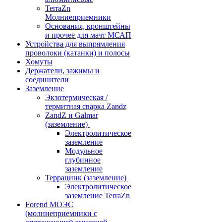
TerraZn
Молниеприемники
Основания, кронштейны
и прочее для мачт МСАП
Устройства для выпрямления
проволоки (катанки) и полосы
Хомуты
Держатели, зажимы и
соединители
Заземление
Экзотермическая /
термитная сварка Zandz
ZandZ и Galmar
(заземление)
Электролитическое
заземление
Модульное
глубинное
заземление
Террацинк (заземление)
Электролитическое
заземление TerraZn
Forend МОЭС
(молниеприемники с