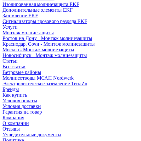
Изолированная молниезащита EKF
Дополнительные элементы EKF
Заземление EKF
Сигнализаторы грозового разряда EKF
Услуги
Монтаж молниезащиты
Ростов-на-Дону - Монтаж молниезащиты
Краснодар, Сочи - Монтаж молниезащиты
Москва - Монтаж молниезащиты
Новосибирск - Монтаж молниезащиты
Статьи
Все статьи
Ветровые районы
Молниеотводы МСАП Nordwerk
Электролитическое заземление TerraZn
Бренды
Как купить
Условия оплаты
Условия доставки
Гарантия на товар
Компания
О компании
Отзывы
Учредительные документы
Политика