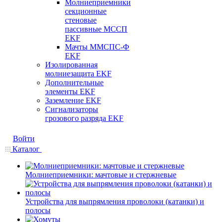
Молниеприемники
секционные
стеновые
пассивные МССП
EKF
Мачты ММСПС-Ф
EKF
Изолированная
молниезащита EKF
Дополнительные
элементы EKF
Заземление EKF
Сигнализаторы
грозового разряда EKF
Войти
Каталог
Молниеприемники: мачтовые и стержневые
Устройства для выпрямления проволоки (катанки) и
полосы