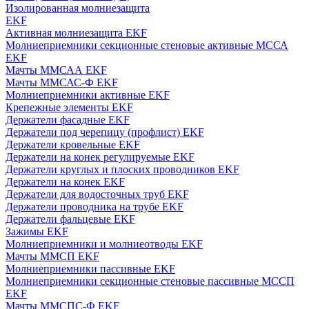
Изолированная молниезащита
EKF
Активная молниезащита EKF
Молниеприемники секционные стеновые активные МССА
EKF
Мачты ММСАА EKF
Мачты ММСАС-Ф EKF
Молниеприемники активные EKF
Крепежные элементы EKF
Держатели фасадные EKF
Держатели под черепицу (профлист) EKF
Держатели кровельные EKF
Держатели на конек регулируемые EKF
Держатели круглых и плоских проводников EKF
Держатели на конек EKF
Держатели для водосточных труб EKF
Держатели проводника на трубе EKF
Держатели фальцевые EKF
Зажимы EKF
Молниеприемники и молниеотводы EKF
Мачты ММСП EKF
Молниеприемники пассивные EKF
Молниеприемники секционные стеновые пассивные МССП
EKF
Мачты ММСПС-Ф EKF