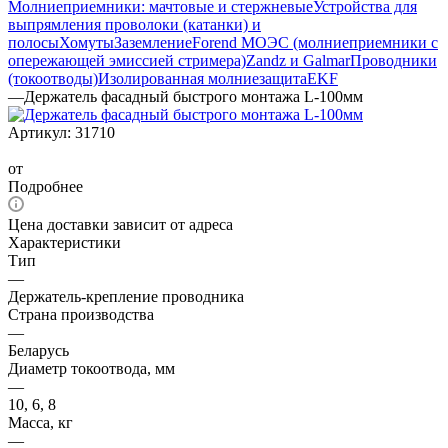
Молниеприемники: мачтовые и стержневые
Устройства для
выпрямления проволоки (катанки) и
полосы
Хомуты
Заземление
Forend МОЭС (молниеприемники с
опережающей эмиссией стримера)
Zandz и Galmar
Проводники
(токоотводы)
Изолированная молниезащита
EKF
—
Держатель фасадный быстрого монтажа L-100мм
Артикул:
31710
от
Подробнее
Цена доставки зависит от адреса
Характеристики
Тип
—
Держатель-крепление проводника
Страна производства
—
Беларусь
Диаметр токоотвода, мм
—
10, 6, 8
Масса, кг
—