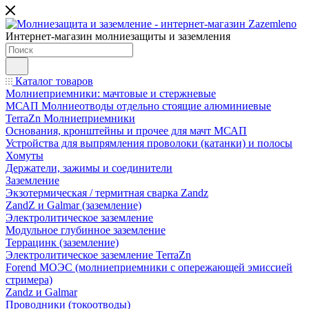
Интернет-магазин молниезащиты и заземления
Каталог товаров
Молниеприемники: мачтовые и стержневые
МСАП Молниеотводы отдельно стоящие алюминиевые
TerraZn Молниеприемники
Основания, кронштейны и прочее для мачт МСАП
Устройства для выпрямления проволоки (катанки) и полосы
Хомуты
Держатели, зажимы и соединители
Заземление
Экзотермическая / термитная сварка Zandz
ZandZ и Galmar (заземление)
Электролитическое заземление
Модульное глубинное заземление
Террацинк (заземление)
Электролитическое заземление TerraZn
Forend МОЭС (молниеприемники с опережающей эмиссией
стримера)
Zandz и Galmar
Проводники (токоотводы)