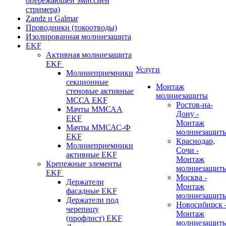
опережающей эмиссией
стримера)
Zandz и Galmar
Проводники (токоотводы)
Изолированная молниезащита
EKF
Активная молниезащита
EKF
Услуги
Молниеприемники
секционные
Монтаж
стеновые активные
молниезащиты
МССА EKF
Ростов-на-
Мачты ММСАА
Дону -
EKF
Монтаж
Мачты ММСАС-Ф
молниезащит
EKF
Краснодар,
Молниеприемники
Сочи -
активные EKF
Монтаж
Крепежные элементы
молниезащит
EKF
Москва -
Держатели
Монтаж
фасадные EKF
молниезащит
Держатели под
Новосибирск 
черепицу
Монтаж
(профлист) EKF
молниезащит