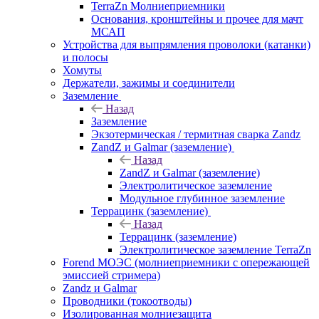
TerraZn Молниеприемники
Основания, кронштейны и прочее для мачт
МСАП
Устройства для выпрямления проволоки (катанки)
и полосы
Хомуты
Держатели, зажимы и соединители
Заземление
Назад
Заземление
Экзотермическая / термитная сварка Zandz
ZandZ и Galmar (заземление)
Назад
ZandZ и Galmar (заземление)
Электролитическое заземление
Модульное глубинное заземление
Террацинк (заземление)
Назад
Террацинк (заземление)
Электролитическое заземление TerraZn
Forend МОЭС (молниеприемники с опережающей
эмиссией стримера)
Zandz и Galmar
Проводники (токоотводы)
Изолированная молниезащита