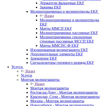
Держатели фальцевые EKF
Зажимы EKF
Молниеприемники и молниеотводы EKF
Назад
Молниеприемники и молниеотводы
EKF
Мачты ММСП EKF
Молниеприемники пассивные EKF
Молниеприемники секционные
стеновые пассивные МССП EKF
Мачты ММСПС-Ф EKF
Изолированная молниезащита EKF
Дополнительные элементы EKF
Заземление EKF
Сигнализаторы грозового разряда EKF
Услуги
Назад
Услуги
Монтаж молниезащиты
Назад
Монтаж молниезащиты
Ростов-на-Дону - Монтаж молниезащиты
Краснодар, Сочи - Монтаж молниезащиты
Москва - Монтаж молниезащиты
Новосибирск - Монтаж молниезащиты