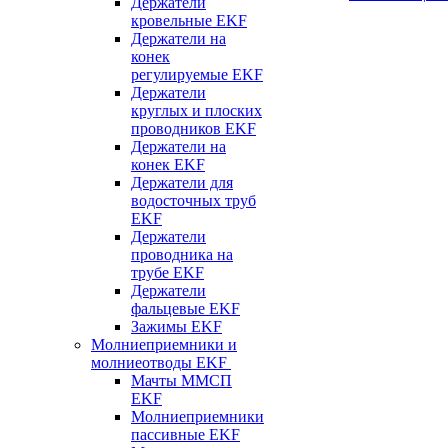
Держатели
кровельные EKF
Держатели на
конек
регулируемые EKF
Держатели
круглых и плоских
проводников EKF
Держатели на
конек EKF
Держатели для
водосточных труб
EKF
Держатели
проводника на
трубе EKF
Держатели
фальцевые EKF
Зажимы EKF
Молниеприемники и
молниеотводы EKF
Мачты ММСП
EKF
Молниеприемники
пассивные EKF