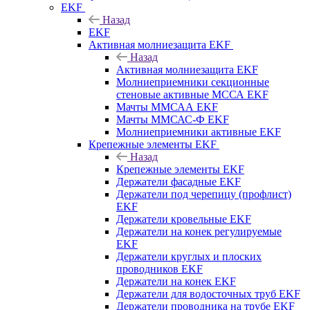
EKF
Назад
EKF
Активная молниезащита EKF
Назад
Активная молниезащита EKF
Молниеприемники секционные
стеновые активные МССА EKF
Мачты ММСАА EKF
Мачты ММСАС-Ф EKF
Молниеприемники активные EKF
Крепежные элементы EKF
Назад
Крепежные элементы EKF
Держатели фасадные EKF
Держатели под черепицу (профлист)
EKF
Держатели кровельные EKF
Держатели на конек регулируемые
EKF
Держатели круглых и плоских
проводников EKF
Держатели на конек EKF
Держатели для водосточных труб EKF
Держатели проводника на трубе EKF