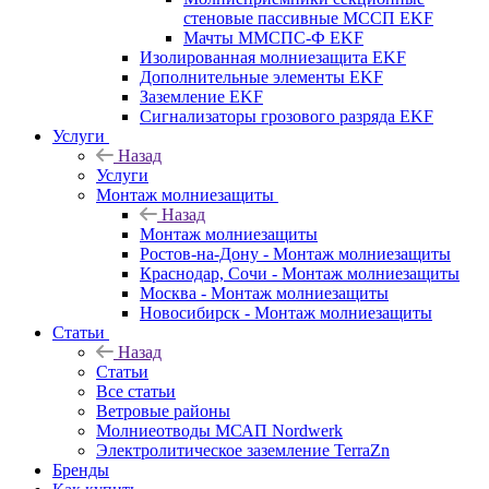
стеновые пассивные МССП EKF
Мачты ММСПС-Ф EKF
Изолированная молниезащита EKF
Дополнительные элементы EKF
Заземление EKF
Сигнализаторы грозового разряда EKF
Услуги
Назад
Услуги
Монтаж молниезащиты
Назад
Монтаж молниезащиты
Ростов-на-Дону - Монтаж молниезащиты
Краснодар, Сочи - Монтаж молниезащиты
Москва - Монтаж молниезащиты
Новосибирск - Монтаж молниезащиты
Статьи
Назад
Статьи
Все статьи
Ветровые районы
Молниеотводы МСАП Nordwerk
Электролитическое заземление TerraZn
Бренды