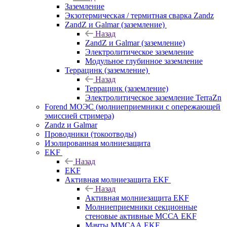
Заземление
Экзотермическая / термитная сварка Zandz
ZandZ и Galmar (заземление)
Назад
ZandZ и Galmar (заземление)
Электролитическое заземление
Модульное глубинное заземление
Террацинк (заземление)
Назад
Террацинк (заземление)
Электролитическое заземление TerraZn
Forend МОЭС (молниеприемники с опережающей
эмиссией стримера)
Zandz и Galmar
Проводники (токоотводы)
Изолированная молниезащита
EKF
Назад
EKF
Активная молниезащита EKF
Назад
Активная молниезащита EKF
Молниеприемники секционные
стеновые активные МССА EKF
Мачты ММСАА EKF