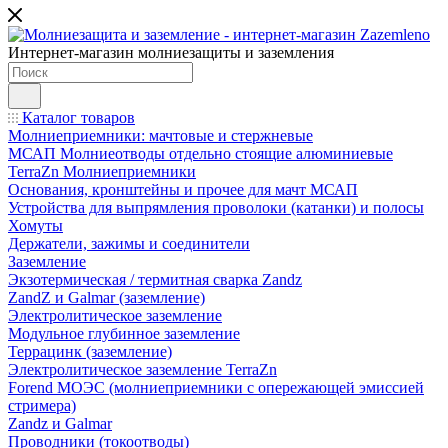
Интернет-магазин молниезащиты и заземления
Каталог товаров
Молниеприемники: мачтовые и стержневые
МСАП Молниеотводы отдельно стоящие алюминиевые
TerraZn Молниеприемники
Основания, кронштейны и прочее для мачт МСАП
Устройства для выпрямления проволоки (катанки) и полосы
Хомуты
Держатели, зажимы и соединители
Заземление
Экзотермическая / термитная сварка Zandz
ZandZ и Galmar (заземление)
Электролитическое заземление
Модульное глубинное заземление
Террацинк (заземление)
Электролитическое заземление TerraZn
Forend МОЭС (молниеприемники с опережающей эмиссией
стримера)
Zandz и Galmar
Проводники (токоотводы)