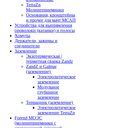
TerraZn
Молниеприемники
Основания, кронштейны
и прочее для мачт МСАП
Устройства для выпрямления
проволоки (катанки) и полосы
Хомуты
Держатели, зажимы и
соединители
Заземление
Экзотермическая /
термитная сварка Zandz
ZandZ и Galmar
(заземление)
Электролитическое
заземление
Модульное
глубинное
заземление
Террацинк (заземление)
Электролитическое
заземление TerraZn
Forend МОЭС
(молниеприемники с