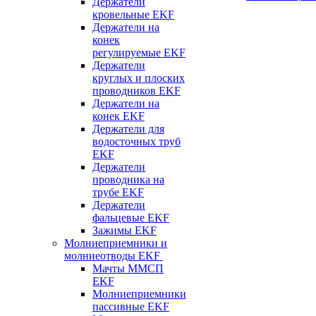
Держатели
кровельные EKF
Держатели на
конек
регулируемые EKF
Держатели
круглых и плоских
проводников EKF
Держатели на
конек EKF
Держатели для
водосточных труб
EKF
Держатели
проводника на
трубе EKF
Держатели
фальцевые EKF
Зажимы EKF
Молниеприемники и
молниеотводы EKF
Мачты ММСП
EKF
Молниеприемники
пассивные EKF