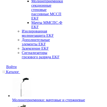
Молниеприемники
секционные
стеновые
пассивные МССП
EKF
Мачты ММСПС-Ф
EKF
Изолированная
молниезащита EKF
Дополнительные
элементы EKF
Заземление EKF
Сигнализаторы
грозового разряда EKF
Войти
Каталог
Молниеприемники: мачтовые и стержневые