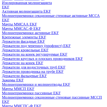
Изолированная молниезащита
EKF
Активная молниезащита EKF
Молниеприемники секционные стеновые активные МССА
EKF
Мачты ММСАА EKF
Мачты ММСАС-Ф EKF
Молниеприемники активные EKF
Крепежные элементы EKF
Держатели фасадные EKF
Держатели под черепицу (профлист) EKF
Держатели кровельные EKF
Держатели на конек регулируемые EKF
Держатели круглых и плоских проводников EKF
Держатели на конек EKF
Держатели для водосточных труб EKF
Держатели проводника на трубе EKF
Держатели фальцевые EKF
Зажимы EKF
Молниеприемники и молниеотводы EKF
Мачты ММСП EKF
Молниеприемники пассивные EKF
Молниеприемники секционные стеновые пассивные МССП
EKF
Мачты ММСПС-Ф EKF