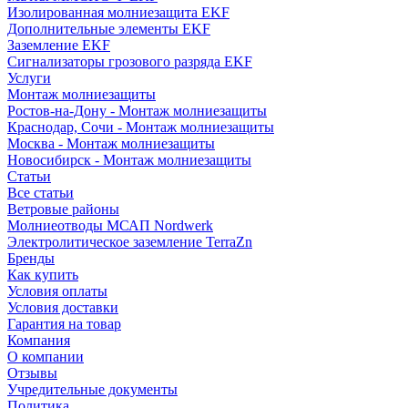
Изолированная молниезащита EKF
Дополнительные элементы EKF
Заземление EKF
Сигнализаторы грозового разряда EKF
Услуги
Монтаж молниезащиты
Ростов-на-Дону - Монтаж молниезащиты
Краснодар, Сочи - Монтаж молниезащиты
Москва - Монтаж молниезащиты
Новосибирск - Монтаж молниезащиты
Статьи
Все статьи
Ветровые районы
Молниеотводы МСАП Nordwerk
Электролитическое заземление TerraZn
Бренды
Как купить
Условия оплаты
Условия доставки
Гарантия на товар
Компания
О компании
Отзывы
Учредительные документы
Политика