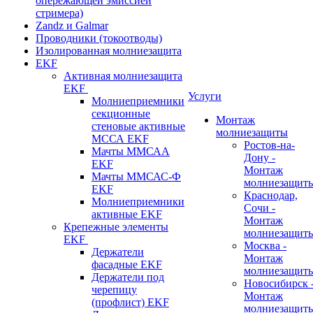
опережающей эмиссией
стримера)
Zandz и Galmar
Проводники (токоотводы)
Изолированная молниезащита
EKF
Активная молниезащита
EKF
Услуги
Молниеприемники
секционные
Монтаж
стеновые активные
молниезащиты
МССА EKF
Ростов-на-
Мачты ММСАА
Дону -
EKF
Монтаж
Мачты ММСАС-Ф
молниезащит
EKF
Краснодар,
Молниеприемники
Сочи -
активные EKF
Монтаж
Крепежные элементы
молниезащит
EKF
Москва -
Держатели
Монтаж
фасадные EKF
молниезащит
Держатели под
Новосибирск 
черепицу
Монтаж
(профлист) EKF
молниезащит