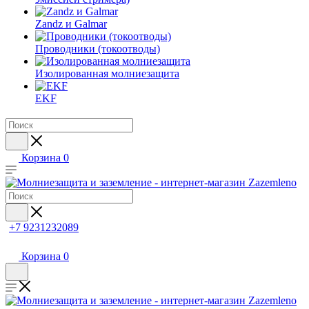
Zandz и Galmar
Проводники (токоотводы)
Изолированная молниезащита
EKF
Корзина
0
+7 9231232089
Корзина
0