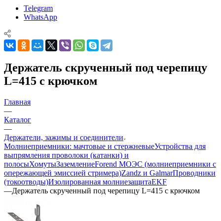
Telegram
WhatsApp
Держатель скрученный под черепицу
L=415 с крючком
Главная
—
Каталог
—
Держатели, зажимы и соединители
Молниеприемники: мачтовые и стержневые
Устройства для
выпрямления проволоки (катанки) и
полосы
Хомуты
Заземление
Forend МОЭС (молниеприемники с
опережающей эмиссией стримера)
Zandz и Galmar
Проводники
(токоотводы)
Изолированная молниезащита
EKF
—
Держатель скрученный под черепицу L=415 с крючком