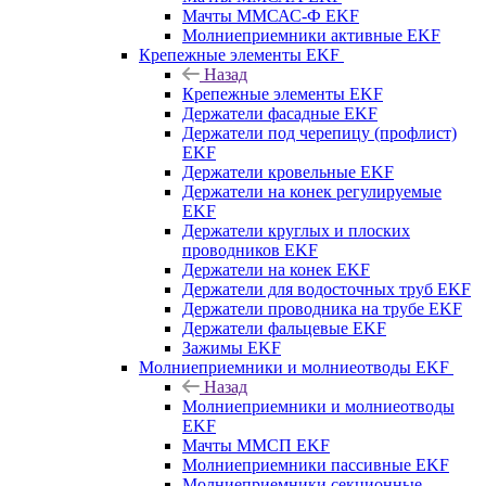
Мачты ММСАС-Ф EKF
Молниеприемники активные EKF
Крепежные элементы EKF
Назад
Крепежные элементы EKF
Держатели фасадные EKF
Держатели под черепицу (профлист)
EKF
Держатели кровельные EKF
Держатели на конек регулируемые
EKF
Держатели круглых и плоских
проводников EKF
Держатели на конек EKF
Держатели для водосточных труб EKF
Держатели проводника на трубе EKF
Держатели фальцевые EKF
Зажимы EKF
Молниеприемники и молниеотводы EKF
Назад
Молниеприемники и молниеотводы
EKF
Мачты ММСП EKF
Молниеприемники пассивные EKF
Молниеприемники секционные