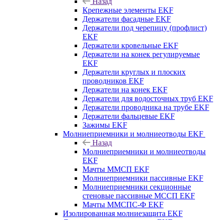
Назад
Крепежные элементы EKF
Держатели фасадные EKF
Держатели под черепицу (профлист)
EKF
Держатели кровельные EKF
Держатели на конек регулируемые
EKF
Держатели круглых и плоских
проводников EKF
Держатели на конек EKF
Держатели для водосточных труб EKF
Держатели проводника на трубе EKF
Держатели фальцевые EKF
Зажимы EKF
Молниеприемники и молниеотводы EKF
Назад
Молниеприемники и молниеотводы
EKF
Мачты ММСП EKF
Молниеприемники пассивные EKF
Молниеприемники секционные
стеновые пассивные МССП EKF
Мачты ММСПС-Ф EKF
Изолированная молниезащита EKF