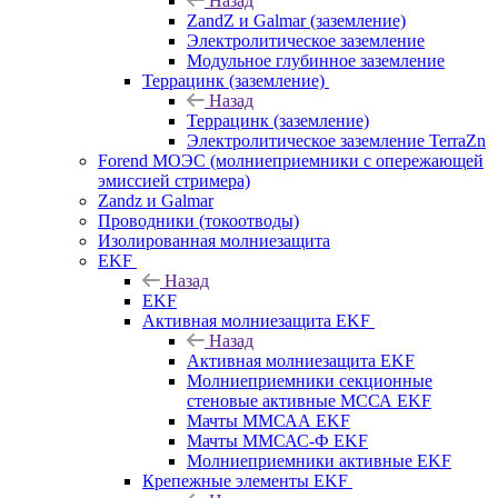
Назад
ZandZ и Galmar (заземление)
Электролитическое заземление
Модульное глубинное заземление
Террацинк (заземление)
Назад
Террацинк (заземление)
Электролитическое заземление TerraZn
Forend МОЭС (молниеприемники с опережающей
эмиссией стримера)
Zandz и Galmar
Проводники (токоотводы)
Изолированная молниезащита
EKF
Назад
EKF
Активная молниезащита EKF
Назад
Активная молниезащита EKF
Молниеприемники секционные
стеновые активные МССА EKF
Мачты ММСАА EKF
Мачты ММСАС-Ф EKF
Молниеприемники активные EKF
Крепежные элементы EKF