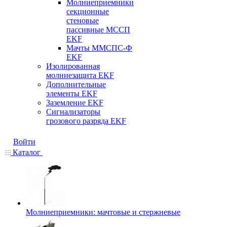
Молниеприемники
секционные
стеновые
пассивные МССП
EKF
Мачты ММСПС-Ф
EKF
Изолированная
молниезащита EKF
Дополнительные
элементы EKF
Заземление EKF
Сигнализаторы
грозового разряда EKF
Войти
Каталог
Молниеприемники: мачтовые и стержневые