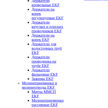
Держатели
кровельные EKF
Держатели на
конек
регулируемые EKF
Держатели
круглых и плоских
проводников EKF
Держатели на
конек EKF
Держатели для
водосточных труб
EKF
Держатели
проводника на
трубе EKF
Держатели
фальцевые EKF
Зажимы EKF
Молниеприемники и
молниеотводы EKF
Мачты ММСП
EKF
Молниеприемники
пассивные EKF