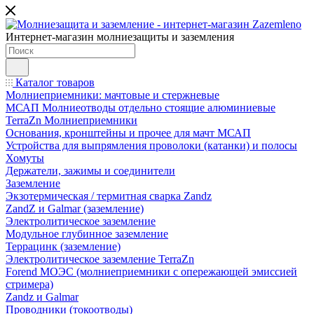
Интернет-магазин молниезащиты и заземления
Каталог товаров
Молниеприемники: мачтовые и стержневые
МСАП Молниеотводы отдельно стоящие алюминиевые
TerraZn Молниеприемники
Основания, кронштейны и прочее для мачт МСАП
Устройства для выпрямления проволоки (катанки) и полосы
Хомуты
Держатели, зажимы и соединители
Заземление
Экзотермическая / термитная сварка Zandz
ZandZ и Galmar (заземление)
Электролитическое заземление
Модульное глубинное заземление
Террацинк (заземление)
Электролитическое заземление TerraZn
Forend МОЭС (молниеприемники с опережающей эмиссией
стримера)
Zandz и Galmar
Проводники (токоотводы)