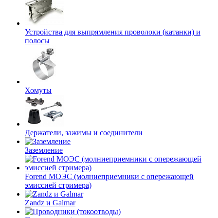
Устройства для выпрямления проволоки (катанки) и
полосы
Хомуты
Держатели, зажимы и соединители
Заземление
Forend МОЭС (молниеприемники с опережающей
эмиссией стримера)
Zandz и Galmar