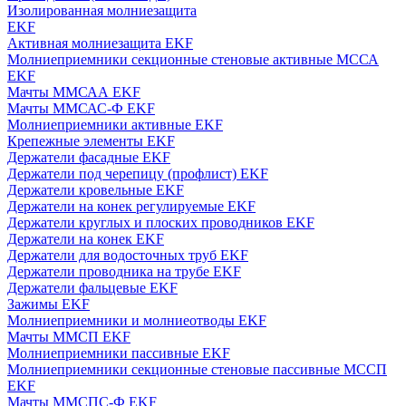
Изолированная молниезащита
EKF
Активная молниезащита EKF
Молниеприемники секционные стеновые активные МССА
EKF
Мачты ММСАА EKF
Мачты ММСАС-Ф EKF
Молниеприемники активные EKF
Крепежные элементы EKF
Держатели фасадные EKF
Держатели под черепицу (профлист) EKF
Держатели кровельные EKF
Держатели на конек регулируемые EKF
Держатели круглых и плоских проводников EKF
Держатели на конек EKF
Держатели для водосточных труб EKF
Держатели проводника на трубе EKF
Держатели фальцевые EKF
Зажимы EKF
Молниеприемники и молниеотводы EKF
Мачты ММСП EKF
Молниеприемники пассивные EKF
Молниеприемники секционные стеновые пассивные МССП
EKF
Мачты ММСПС-Ф EKF