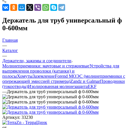
Держатель для труб универсальный ф
0-600мм
Главная
—
Каталог
—
Держатели, зажимы и соединители
Молниеприемники: мачтовые и стержневые
Устройства для
выпрямления проволоки (катанки) и
полосы
Хомуты
Заземление
Forend МОЭС (молниеприемники с
опережающей эмиссией стримера)
Zandz и Galmar
Проводники
(токоотводы)
Изолированная молниезащита
EKF
—
Держатель для труб универсальный ф 0-600мм
Артикул:
33230
от