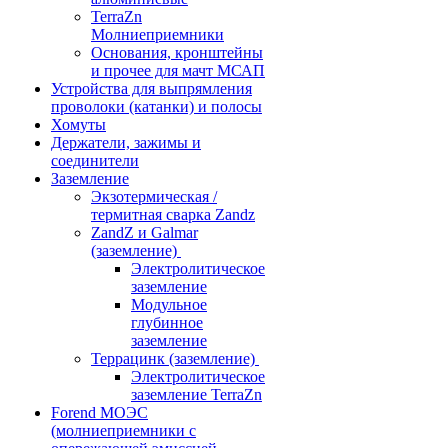
TerraZn
Молниеприемники
Основания, кронштейны
и прочее для мачт МСАП
Устройства для выпрямления
проволоки (катанки) и полосы
Хомуты
Держатели, зажимы и
соединители
Заземление
Экзотермическая /
термитная сварка Zandz
ZandZ и Galmar
(заземление)
Электролитическое
заземление
Модульное
глубинное
заземление
Террацинк (заземление)
Электролитическое
заземление TerraZn
Forend МОЭС
(молниеприемники с