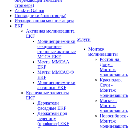
опережающей эмиссией
стримера)
Zandz и Galmar
Проводники (токоотводы)
Изолированная молниезащита
EKF
Активная молниезащита
EKF
Услуги
Молниеприемники
секционные
Монтаж
стеновые активные
молниезащиты
МССА EKF
Ростов-на-
Мачты ММСАА
Дону -
EKF
Монтаж
Мачты ММСАС-Ф
молниезащит
EKF
Краснодар,
Молниеприемники
Сочи -
активные EKF
Монтаж
Крепежные элементы
молниезащит
EKF
Москва -
Держатели
Монтаж
фасадные EKF
молниезащит
Держатели под
Новосибирск 
черепицу
Монтаж
(профлист) EKF
молниезащит