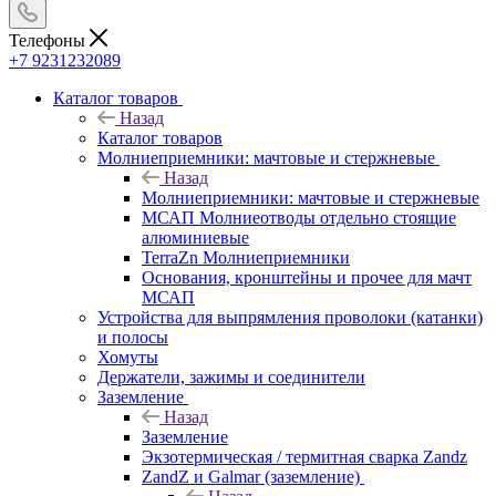
Телефоны
+7 9231232089
Каталог товаров
Назад
Каталог товаров
Молниеприемники: мачтовые и стержневые
Назад
Молниеприемники: мачтовые и стержневые
МСАП Молниеотводы отдельно стоящие
алюминиевые
TerraZn Молниеприемники
Основания, кронштейны и прочее для мачт
МСАП
Устройства для выпрямления проволоки (катанки)
и полосы
Хомуты
Держатели, зажимы и соединители
Заземление
Назад
Заземление
Экзотермическая / термитная сварка Zandz
ZandZ и Galmar (заземление)