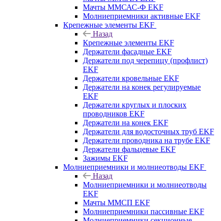
Мачты ММСАС-Ф EKF
Молниеприемники активные EKF
Крепежные элементы EKF
Назад
Крепежные элементы EKF
Держатели фасадные EKF
Держатели под черепицу (профлист)
EKF
Держатели кровельные EKF
Держатели на конек регулируемые
EKF
Держатели круглых и плоских
проводников EKF
Держатели на конек EKF
Держатели для водосточных труб EKF
Держатели проводника на трубе EKF
Держатели фальцевые EKF
Зажимы EKF
Молниеприемники и молниеотводы EKF
Назад
Молниеприемники и молниеотводы
EKF
Мачты ММСП EKF
Молниеприемники пассивные EKF
Молниеприемники секционные