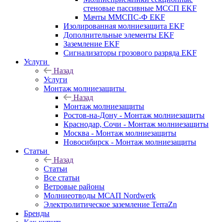
стеновые пассивные МССП EKF
Мачты ММСПС-Ф EKF
Изолированная молниезащита EKF
Дополнительные элементы EKF
Заземление EKF
Сигнализаторы грозового разряда EKF
Услуги
Назад
Услуги
Монтаж молниезащиты
Назад
Монтаж молниезащиты
Ростов-на-Дону - Монтаж молниезащиты
Краснодар, Сочи - Монтаж молниезащиты
Москва - Монтаж молниезащиты
Новосибирск - Монтаж молниезащиты
Статьи
Назад
Статьи
Все статьи
Ветровые районы
Молниеотводы МСАП Nordwerk
Электролитическое заземление TerraZn
Бренды