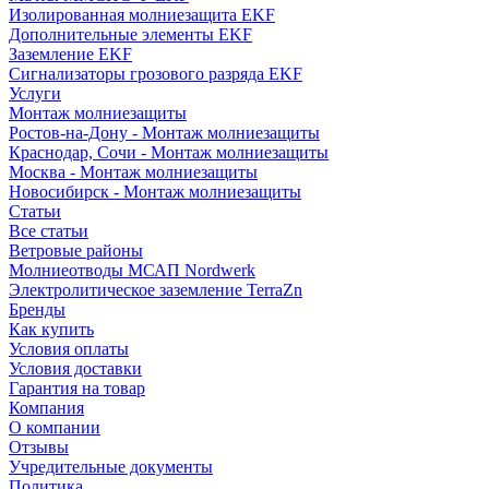
Изолированная молниезащита EKF
Дополнительные элементы EKF
Заземление EKF
Сигнализаторы грозового разряда EKF
Услуги
Монтаж молниезащиты
Ростов-на-Дону - Монтаж молниезащиты
Краснодар, Сочи - Монтаж молниезащиты
Москва - Монтаж молниезащиты
Новосибирск - Монтаж молниезащиты
Статьи
Все статьи
Ветровые районы
Молниеотводы МСАП Nordwerk
Электролитическое заземление TerraZn
Бренды
Как купить
Условия оплаты
Условия доставки
Гарантия на товар
Компания
О компании
Отзывы
Учредительные документы
Политика