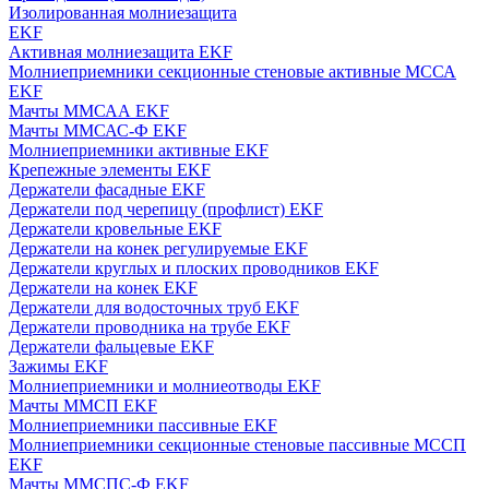
Изолированная молниезащита
EKF
Активная молниезащита EKF
Молниеприемники секционные стеновые активные МССА
EKF
Мачты ММСАА EKF
Мачты ММСАС-Ф EKF
Молниеприемники активные EKF
Крепежные элементы EKF
Держатели фасадные EKF
Держатели под черепицу (профлист) EKF
Держатели кровельные EKF
Держатели на конек регулируемые EKF
Держатели круглых и плоских проводников EKF
Держатели на конек EKF
Держатели для водосточных труб EKF
Держатели проводника на трубе EKF
Держатели фальцевые EKF
Зажимы EKF
Молниеприемники и молниеотводы EKF
Мачты ММСП EKF
Молниеприемники пассивные EKF
Молниеприемники секционные стеновые пассивные МССП
EKF
Мачты ММСПС-Ф EKF