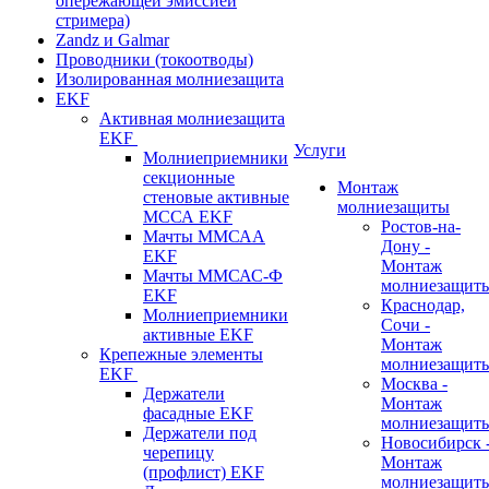
опережающей эмиссией
стримера)
Zandz и Galmar
Проводники (токоотводы)
Изолированная молниезащита
EKF
Активная молниезащита
EKF
Услуги
Молниеприемники
секционные
Монтаж
стеновые активные
молниезащиты
МССА EKF
Ростов-на-
Мачты ММСАА
Дону -
EKF
Монтаж
Мачты ММСАС-Ф
молниезащит
EKF
Краснодар,
Молниеприемники
Сочи -
активные EKF
Монтаж
Крепежные элементы
молниезащит
EKF
Москва -
Держатели
Монтаж
фасадные EKF
молниезащит
Держатели под
Новосибирск 
черепицу
Монтаж
(профлист) EKF
молниезащит