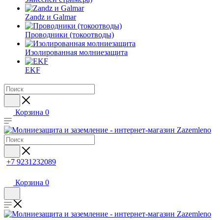
Zandz и Galmar
Проводники (токоотводы)
Изолированная молниезащита
EKF
Корзина
0
+7 9231232089
Корзина
0