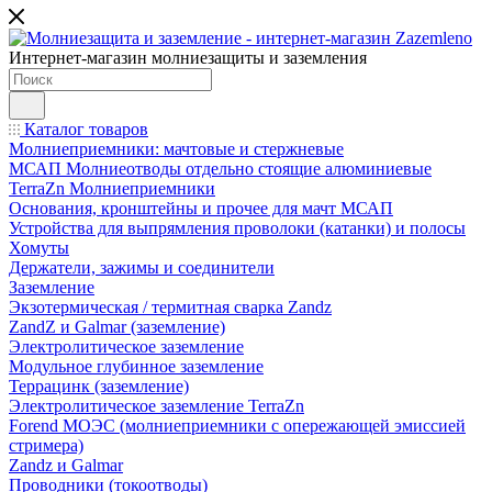
Интернет-магазин молниезащиты и заземления
Каталог товаров
Молниеприемники: мачтовые и стержневые
МСАП Молниеотводы отдельно стоящие алюминиевые
TerraZn Молниеприемники
Основания, кронштейны и прочее для мачт МСАП
Устройства для выпрямления проволоки (катанки) и полосы
Хомуты
Держатели, зажимы и соединители
Заземление
Экзотермическая / термитная сварка Zandz
ZandZ и Galmar (заземление)
Электролитическое заземление
Модульное глубинное заземление
Террацинк (заземление)
Электролитическое заземление TerraZn
Forend МОЭС (молниеприемники с опережающей эмиссией
стримера)
Zandz и Galmar
Проводники (токоотводы)