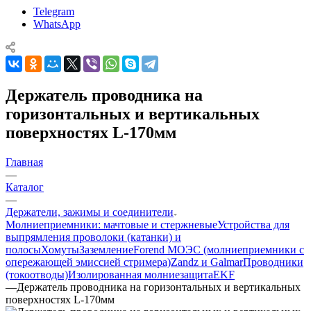
Telegram
WhatsApp
Держатель проводника на
горизонтальных и вертикальных
поверхностях L-170мм
Главная
—
Каталог
—
Держатели, зажимы и соединители
Молниеприемники: мачтовые и стержневые
Устройства для
выпрямления проволоки (катанки) и
полосы
Хомуты
Заземление
Forend МОЭС (молниеприемники с
опережающей эмиссией стримера)
Zandz и Galmar
Проводники
(токоотводы)
Изолированная молниезащита
EKF
—
Держатель проводника на горизонтальных и вертикальных
поверхностях L-170мм