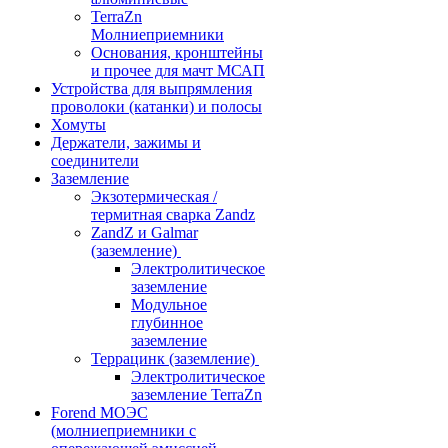
TerraZn
Молниеприемники
Основания, кронштейны
и прочее для мачт МСАП
Устройства для выпрямления
проволоки (катанки) и полосы
Хомуты
Держатели, зажимы и
соединители
Заземление
Экзотермическая /
термитная сварка Zandz
ZandZ и Galmar
(заземление)
Электролитическое
заземление
Модульное
глубинное
заземление
Террацинк (заземление)
Электролитическое
заземление TerraZn
Forend МОЭС
(молниеприемники с