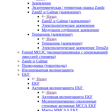
Заземление
Экзотермическая / термитная сварка Zandz
ZandZ и Galmar (заземление)
Назад
ZandZ и Galmar (заземление)
Электролитическое заземление
Модульное глубинное заземление
Террацинк (заземление)
Назад
Террацинк (заземление)
Электролитическое заземление TerraZn
Forend МОЭС (молниеприемники с опережающей
эмиссией стримера)
Zandz и Galmar
Проводники (токоотводы)
Изолированная молниезащита
EKF
Назад
EKF
Активная молниезащита EKF
Назад
Активная молниезащита EKF
Молниеприемники секционные
стеновые активные МССА EKF
Мачты ММСАА EKF