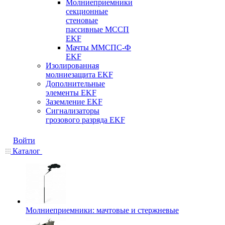
Молниеприемники
секционные
стеновые
пассивные МССП
EKF
Мачты ММСПС-Ф
EKF
Изолированная
молниезащита EKF
Дополнительные
элементы EKF
Заземление EKF
Сигнализаторы
грозового разряда EKF
Войти
Каталог
Молниеприемники: мачтовые и стержневые