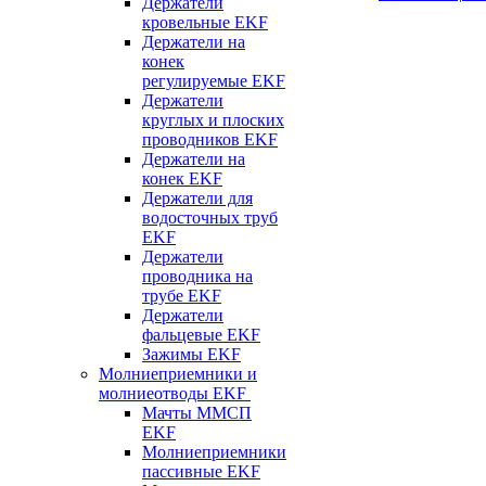
Держатели
кровельные EKF
Держатели на
конек
регулируемые EKF
Держатели
круглых и плоских
проводников EKF
Держатели на
конек EKF
Держатели для
водосточных труб
EKF
Держатели
проводника на
трубе EKF
Держатели
фальцевые EKF
Зажимы EKF
Молниеприемники и
молниеотводы EKF
Мачты ММСП
EKF
Молниеприемники
пассивные EKF