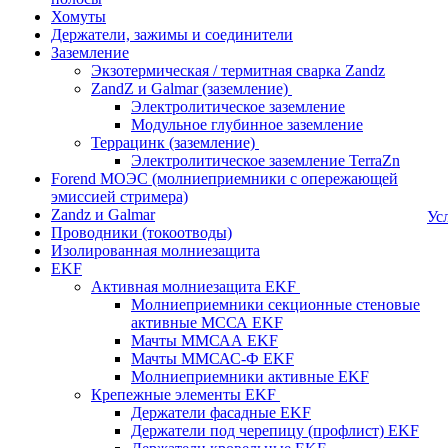
Хомуты
Держатели, зажимы и соединители
Заземление
Экзотермическая / термитная сварка Zandz
ZandZ и Galmar (заземление)
Электролитическое заземление
Модульное глубинное заземление
Террацинк (заземление)
Электролитическое заземление TerraZn
Forend МОЭС (молниеприемники с опережающей
эмиссией стримера)
Zandz и Galmar
Ус
Проводники (токоотводы)
Изолированная молниезащита
EKF
Активная молниезащита EKF
Молниеприемники секционные стеновые
активные МССА EKF
Мачты ММСАА EKF
Мачты ММСАС-Ф EKF
Молниеприемники активные EKF
Крепежные элементы EKF
Держатели фасадные EKF
Держатели под черепицу (профлист) EKF