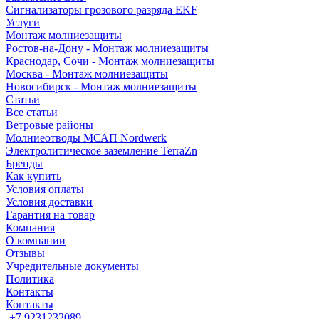
Сигнализаторы грозового разряда EKF
Услуги
Монтаж молниезащиты
Ростов-на-Дону - Монтаж молниезащиты
Краснодар, Сочи - Монтаж молниезащиты
Москва - Монтаж молниезащиты
Новосибирск - Монтаж молниезащиты
Статьи
Все статьи
Ветровые районы
Молниеотводы МСАП Nordwerk
Электролитическое заземление TerraZn
Бренды
Как купить
Условия оплаты
Условия доставки
Гарантия на товар
Компания
О компании
Отзывы
Учредительные документы
Политика
Контакты
Контакты
+7 9231232089