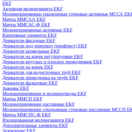
EKF
Активная молниезащита EKF
Молниеприемники секционные стеновые активные МССА EK
Мачты ММСАА EKF
Мачты ММСАС-Ф EKF
Молниеприемники активные EKF
Крепежные элементы EKF
Держатели фасадные EKF
Держатели под черепицу (профлист) EKF
Держатели кровельные EKF
Держатели на конек регулируемые EKF
Держатели круглых и плоских проводников EKF
Держатели на конек EKF
Держатели для водосточных труб EKF
Держатели проводника на трубе EKF
Держатели фальцевые EKF
Зажимы EKF
Молниеприемники и молниеотводы EKF
Мачты ММСП EKF
Молниеприемники пассивные EKF
Молниеприемники секционные стеновые пассивные МССП E
Мачты ММСПС-Ф EKF
Изолированная молниезащита EKF
Дополнительные элементы EKF
Заземление EKF