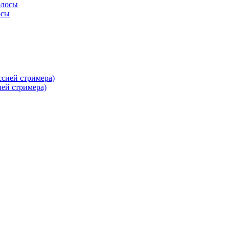
осы
ей стримера)