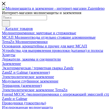
Интернет-магазин молниезащиты и заземления
Каталог товаров
Молниеприемники: мачтовые и стержневые
МСАП Молниеотводы отдельно стоящие алюминиевые
TerraZn Молниеприемники
Основания, кронштейны и прочее для мачт МСАП
Устройства для выпрямления проволоки (катанки) и полосы
Хомуты
Держатели, зажимы и соединители
Заземление
Экзотермическая / термитная сварка Zandz
ZandZ и Galmar (заземление)
Электролитическое заземление
Модульное глубинное заземление
Террацинк (заземление)
Электролитическое заземление TerraZn
Forend МОЭС (молниеприемники с опережающей эмиссией стр
Zandz и Galmar
Проводники (токоотводы)
Изолированная молниезащита