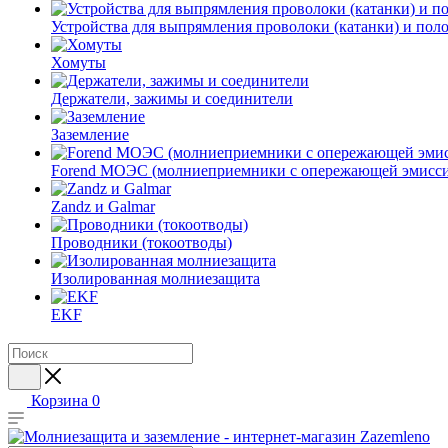
Устройства для выпрямления проволоки (катанки) и пол
Хомуты
Держатели, зажимы и соединители
Заземление
Forend МОЭС (молниеприемники с опережающей эмисси
Zandz и Galmar
Проводники (токоотводы)
Изолированная молниезащита
EKF
Корзина
0