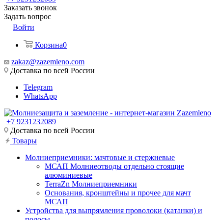
Заказать звонок
Задать вопрос
Войти
Корзина
0
zakaz@zazemleno.com
Доставка по всей России
Telegram
WhatsApp
+7 9231232089
Доставка по всей России
Товары
Молниеприемники: мачтовые и стержневые
МСАП Молниеотводы отдельно стоящие
алюминиевые
TerraZn Молниеприемники
Основания, кронштейны и прочее для мачт
МСАП
Устройства для выпрямления проволоки (катанки) и
полосы