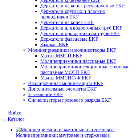
Держатели кровельные EKF
Держатели на конек регулируемые EKF
Держатели круглых и плоских
проводников EKF
Держатели на конек EKF
Держатели для водосточных труб EKF
Держатели проводника на трубе EKF
Держатели фальцевые EKF
Зажимы EKF
Молниеприемники и молниеотводы EKF
Мачты ММСП EKF
Молниеприемники пассивные EKF
Молниеприемники секционные стеновые
пассивные МССП EKF
Мачты ММСПС-Ф EKF
Изолированная молниезащита EKF
Дополнительные элементы EKF
Заземление EKF
Сигнализаторы грозового разряда EKF
Войти
Каталог
Молниеприемники: мачтовые и стержневые