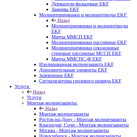
Держатели фальцевые EKF
Зажимы EKF
Молниеприемники и молниеотводы EKF
Назад
Молниеприемники и молниеотводы
EKF
Мачты ММСП EKF
Молниеприемники пассивные EKF
Молниеприемники секционные
стеновые пассивные МССП EKF
Мачты ММСПС-Ф EKF
Изолированная молниезащита EKF
Дополнительные элементы EKF
Заземление EKF
Сигнализаторы грозового разряда EKF
Услуги
Назад
Услуги
Монтаж молниезащиты
Назад
Монтаж молниезащиты
Ростов-на-Дону - Монтаж молниезащиты
Краснодар, Сочи - Монтаж молниезащиты
Москва - Монтаж молниезащиты
Новосибирск - Монтаж молниезащиты