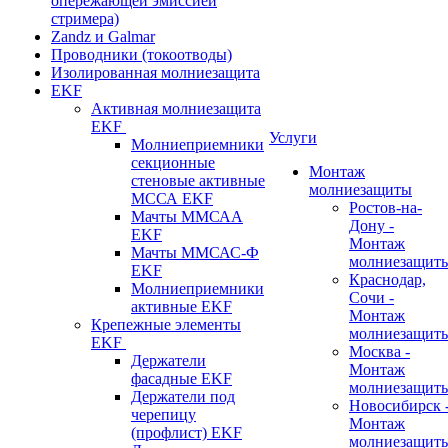
опережающей эмиссией
стримера)
Zandz и Galmar
Проводники (токоотводы)
Изолированная молниезащита
EKF
Активная молниезащита
EKF
Услуги
Молниеприемники
секционные
Монтаж
стеновые активные
молниезащиты
МССА EKF
Ростов-на-
Мачты ММСАА
Дону -
EKF
Монтаж
Мачты ММСАС-Ф
молниезащит
EKF
Краснодар,
Молниеприемники
Сочи -
активные EKF
Монтаж
Крепежные элементы
молниезащит
EKF
Москва -
Держатели
Монтаж
фасадные EKF
молниезащит
Держатели под
Новосибирск 
черепицу
Монтаж
(профлист) EKF
молниезащит