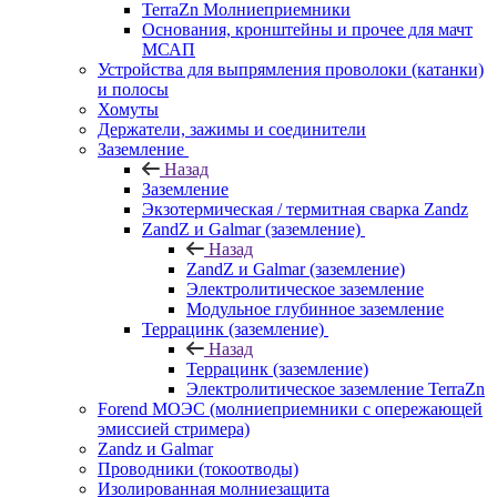
TerraZn Молниеприемники
Основания, кронштейны и прочее для мачт
МСАП
Устройства для выпрямления проволоки (катанки)
и полосы
Хомуты
Держатели, зажимы и соединители
Заземление
Назад
Заземление
Экзотермическая / термитная сварка Zandz
ZandZ и Galmar (заземление)
Назад
ZandZ и Galmar (заземление)
Электролитическое заземление
Модульное глубинное заземление
Террацинк (заземление)
Назад
Террацинк (заземление)
Электролитическое заземление TerraZn
Forend МОЭС (молниеприемники с опережающей
эмиссией стримера)
Zandz и Galmar
Проводники (токоотводы)
Изолированная молниезащита