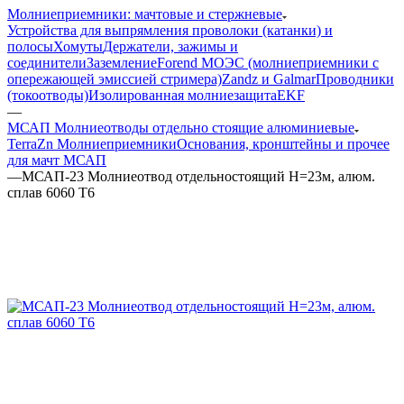
Молниеприемники: мачтовые и стержневые
Устройства для выпрямления проволоки (катанки) и
полосы
Хомуты
Держатели, зажимы и
соединители
Заземление
Forend МОЭС (молниеприемники с
опережающей эмиссией стримера)
Zandz и Galmar
Проводники
(токоотводы)
Изолированная молниезащита
EKF
—
МСАП Молниеотводы отдельно стоящие алюминиевые
TerraZn Молниеприемники
Основания, кронштейны и прочее
для мачт МСАП
—
МСАП-23 Молниеотвод отдельностоящий H=23м, алюм.
сплав 6060 T6