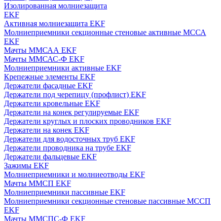
Изолированная молниезащита
EKF
Активная молниезащита EKF
Молниеприемники секционные стеновые активные МССА
EKF
Мачты ММСАА EKF
Мачты ММСАС-Ф EKF
Молниеприемники активные EKF
Крепежные элементы EKF
Держатели фасадные EKF
Держатели под черепицу (профлист) EKF
Держатели кровельные EKF
Держатели на конек регулируемые EKF
Держатели круглых и плоских проводников EKF
Держатели на конек EKF
Держатели для водосточных труб EKF
Держатели проводника на трубе EKF
Держатели фальцевые EKF
Зажимы EKF
Молниеприемники и молниеотводы EKF
Мачты ММСП EKF
Молниеприемники пассивные EKF
Молниеприемники секционные стеновые пассивные МССП
EKF
Мачты ММСПС-Ф EKF