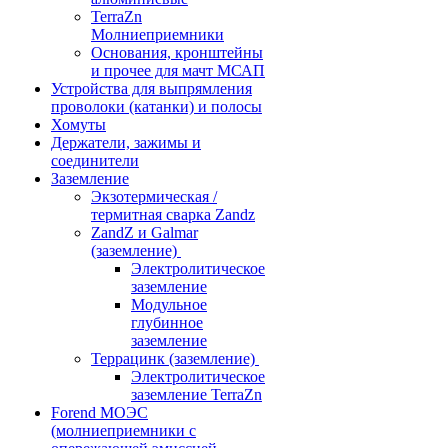
TerraZn
Молниеприемники
Основания, кронштейны
и прочее для мачт МСАП
Устройства для выпрямления
проволоки (катанки) и полосы
Хомуты
Держатели, зажимы и
соединители
Заземление
Экзотермическая /
термитная сварка Zandz
ZandZ и Galmar
(заземление)
Электролитическое
заземление
Модульное
глубинное
заземление
Террацинк (заземление)
Электролитическое
заземление TerraZn
Forend МОЭС
(молниеприемники с