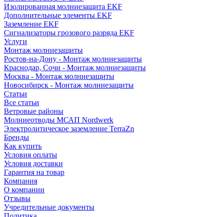
Изолированная молниезащита EKF
Дополнительные элементы EKF
Заземление EKF
Сигнализаторы грозового разряда EKF
Услуги
Монтаж молниезащиты
Ростов-на-Дону - Монтаж молниезащиты
Краснодар, Сочи - Монтаж молниезащиты
Москва - Монтаж молниезащиты
Новосибирск - Монтаж молниезащиты
Статьи
Все статьи
Ветровые районы
Молниеотводы МСАП Nordwerk
Электролитическое заземление TerraZn
Бренды
Как купить
Условия оплаты
Условия доставки
Гарантия на товар
Компания
О компании
Отзывы
Учредительные документы
Политика