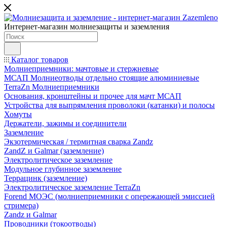
Интернет-магазин молниезащиты и заземления
Каталог товаров
Молниеприемники: мачтовые и стержневые
МСАП Молниеотводы отдельно стоящие алюминиевые
TerraZn Молниеприемники
Основания, кронштейны и прочее для мачт МСАП
Устройства для выпрямления проволоки (катанки) и полосы
Хомуты
Держатели, зажимы и соединители
Заземление
Экзотермическая / термитная сварка Zandz
ZandZ и Galmar (заземление)
Электролитическое заземление
Модульное глубинное заземление
Террацинк (заземление)
Электролитическое заземление TerraZn
Forend МОЭС (молниеприемники с опережающей эмиссией
стримера)
Zandz и Galmar
Проводники (токоотводы)