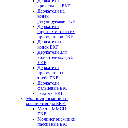
Держатели
кровельные EKF
Держатели на
конек
регулируемые EKF
Держатели
круглых и плоских
проводников EKF
Держатели на
конек EKF
Держатели для
водосточных труб
EKF
Держатели
проводника на
трубе EKF
Держатели
фальцевые EKF
Зажимы EKF
Молниеприемники и
молниеотводы EKF
Мачты ММСП
EKF
Молниеприемники
пассивные EKF