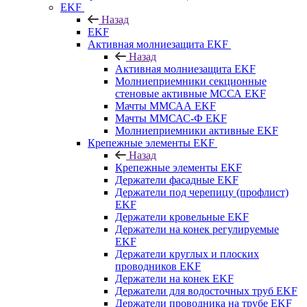
EKF
Назад
EKF
Активная молниезащита EKF
Назад
Активная молниезащита EKF
Молниеприемники секционные
стеновые активные МССА EKF
Мачты ММСАА EKF
Мачты ММСАС-Ф EKF
Молниеприемники активные EKF
Крепежные элементы EKF
Назад
Крепежные элементы EKF
Держатели фасадные EKF
Держатели под черепицу (профлист)
EKF
Держатели кровельные EKF
Держатели на конек регулируемые
EKF
Держатели круглых и плоских
проводников EKF
Держатели на конек EKF
Держатели для водосточных труб EKF
Держатели проводника на трубе EKF