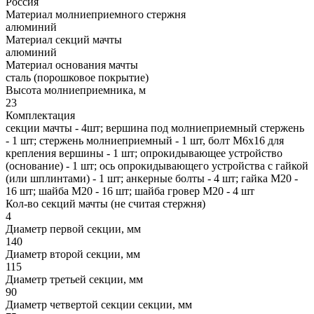
Россия
Материал молниеприемного стержня
алюминий
Материал секций мачты
алюминий
Материал основания мачты
сталь (порошковое покрытие)
Высота молниеприемника, м
23
Комплектация
секции мачты - 4шт; вершина под молниеприемный стержень
- 1 шт; стержень молниеприемный - 1 шт, болт М6х16 для
крепления вершины - 1 шт; опрокидывающее устройство
(основание) - 1 шт; ось опрокидывающего устройства с гайкой
(или шплинтами) - 1 шт; анкерные болты - 4 шт; гайка М20 -
16 шт; шайба М20 - 16 шт; шайба гровер М20 - 4 шт
Кол-во секций мачты (не считая стержня)
4
Диаметр первой секции, мм
140
Диаметр второй секции, мм
115
Диаметр третьей секции, мм
90
Диаметр четвертой секции секции, мм