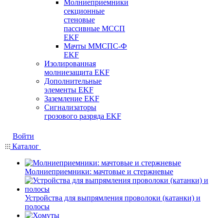
Молниеприемники
секционные
стеновые
пассивные МССП
EKF
Мачты ММСПС-Ф
EKF
Изолированная
молниезащита EKF
Дополнительные
элементы EKF
Заземление EKF
Сигнализаторы
грозового разряда EKF
Войти
Каталог
Молниеприемники: мачтовые и стержневые
Устройства для выпрямления проволоки (катанки) и
полосы