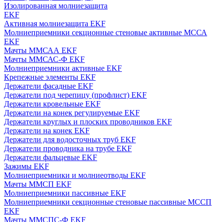
Изолированная молниезащита
EKF
Активная молниезащита EKF
Молниеприемники секционные стеновые активные МССА
EKF
Мачты ММСАА EKF
Мачты ММСАС-Ф EKF
Молниеприемники активные EKF
Крепежные элементы EKF
Держатели фасадные EKF
Держатели под черепицу (профлист) EKF
Держатели кровельные EKF
Держатели на конек регулируемые EKF
Держатели круглых и плоских проводников EKF
Держатели на конек EKF
Держатели для водосточных труб EKF
Держатели проводника на трубе EKF
Держатели фальцевые EKF
Зажимы EKF
Молниеприемники и молниеотводы EKF
Мачты ММСП EKF
Молниеприемники пассивные EKF
Молниеприемники секционные стеновые пассивные МССП
EKF
Мачты ММСПС-Ф EKF