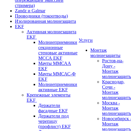
опережающей эмиссией
стримера)
Zandz и Galmar
Проводники (токоотводы)
Изолированная молниезащита
EKF
Активная молниезащита
EKF
Услуги
Молниеприемники
секционные
Монтаж
стеновые активные
молниезащиты
МССА EKF
Ростов-на-
Мачты ММСАА
Дону -
EKF
Монтаж
Мачты ММСАС-Ф
молниезащит
EKF
Краснодар,
Молниеприемники
Сочи -
активные EKF
Монтаж
Крепежные элементы
молниезащит
EKF
Москва -
Держатели
Монтаж
фасадные EKF
молниезащит
Держатели под
Новосибирск 
черепицу
Монтаж
(профлист) EKF
молниезащит