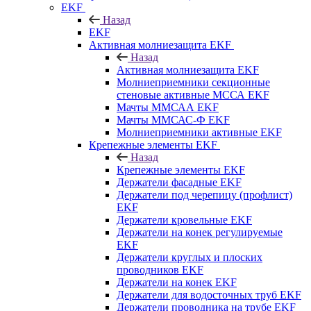
EKF
Назад
EKF
Активная молниезащита EKF
Назад
Активная молниезащита EKF
Молниеприемники секционные
стеновые активные МССА EKF
Мачты ММСАА EKF
Мачты ММСАС-Ф EKF
Молниеприемники активные EKF
Крепежные элементы EKF
Назад
Крепежные элементы EKF
Держатели фасадные EKF
Держатели под черепицу (профлист)
EKF
Держатели кровельные EKF
Держатели на конек регулируемые
EKF
Держатели круглых и плоских
проводников EKF
Держатели на конек EKF
Держатели для водосточных труб EKF
Держатели проводника на трубе EKF