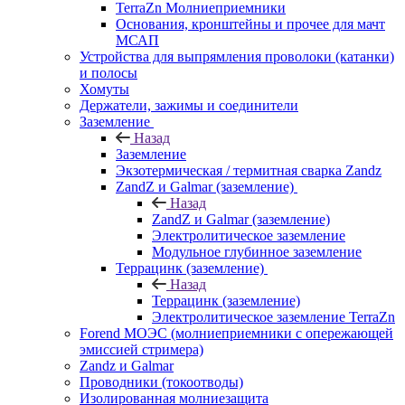
TerraZn Молниеприемники
Основания, кронштейны и прочее для мачт
МСАП
Устройства для выпрямления проволоки (катанки)
и полосы
Хомуты
Держатели, зажимы и соединители
Заземление
Назад
Заземление
Экзотермическая / термитная сварка Zandz
ZandZ и Galmar (заземление)
Назад
ZandZ и Galmar (заземление)
Электролитическое заземление
Модульное глубинное заземление
Террацинк (заземление)
Назад
Террацинк (заземление)
Электролитическое заземление TerraZn
Forend МОЭС (молниеприемники с опережающей
эмиссией стримера)
Zandz и Galmar
Проводники (токоотводы)
Изолированная молниезащита