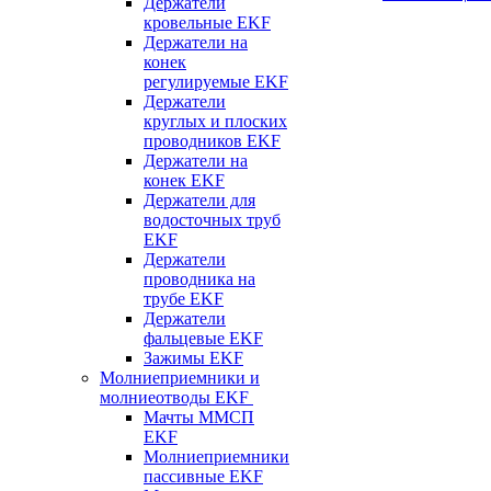
Держатели
кровельные EKF
Держатели на
конек
регулируемые EKF
Держатели
круглых и плоских
проводников EKF
Держатели на
конек EKF
Держатели для
водосточных труб
EKF
Держатели
проводника на
трубе EKF
Держатели
фальцевые EKF
Зажимы EKF
Молниеприемники и
молниеотводы EKF
Мачты ММСП
EKF
Молниеприемники
пассивные EKF