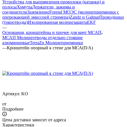
Устройства для выпрямления проволоки (катанки) и
полосы
Хомуты
Держатели, зажимы и
соединители
Заземление
Forend МОЭС (молниеприемники с
опережающей эмиссией стримера)
Zandz и Galmar
Проводники
(токоотводы)
Изолированная молниезащита
EKF
—
Основания, кронштейны и прочее для мачт МСАП
МСАП Молниеотводы отдельно стоящие
алюминиевые
TerraZn Молниеприемники
—
Кронштейн опорный к стене для МСА(П/А)
Артикул:
KO
от
Подробнее
Цена доставки зависит от адреса
Характеристики