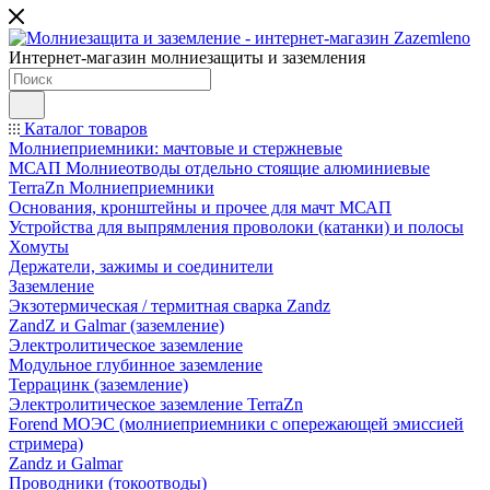
Интернет-магазин молниезащиты и заземления
Каталог товаров
Молниеприемники: мачтовые и стержневые
МСАП Молниеотводы отдельно стоящие алюминиевые
TerraZn Молниеприемники
Основания, кронштейны и прочее для мачт МСАП
Устройства для выпрямления проволоки (катанки) и полосы
Хомуты
Держатели, зажимы и соединители
Заземление
Экзотермическая / термитная сварка Zandz
ZandZ и Galmar (заземление)
Электролитическое заземление
Модульное глубинное заземление
Террацинк (заземление)
Электролитическое заземление TerraZn
Forend МОЭС (молниеприемники с опережающей эмиссией
стримера)
Zandz и Galmar
Проводники (токоотводы)