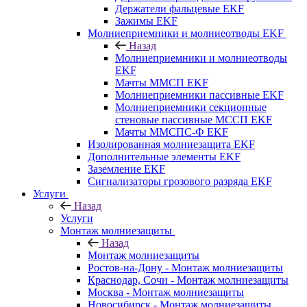
Держатели фальцевые EKF
Зажимы EKF
Молниеприемники и молниеотводы EKF
Назад
Молниеприемники и молниеотводы
EKF
Мачты ММСП EKF
Молниеприемники пассивные EKF
Молниеприемники секционные
стеновые пассивные МССП EKF
Мачты ММСПС-Ф EKF
Изолированная молниезащита EKF
Дополнительные элементы EKF
Заземление EKF
Сигнализаторы грозового разряда EKF
Услуги
Назад
Услуги
Монтаж молниезащиты
Назад
Монтаж молниезащиты
Ростов-на-Дону - Монтаж молниезащиты
Краснодар, Сочи - Монтаж молниезащиты
Москва - Монтаж молниезащиты
Новосибирск - Монтаж молниезащиты