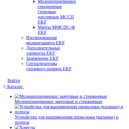
Молниеприемники
секционные
стеновые
пассивные МССП
EKF
Мачты ММСПС-Ф
EKF
Изолированная
молниезащита EKF
Дополнительные
элементы EKF
Заземление EKF
Сигнализаторы
грозового разряда EKF
Войти
Каталог
Молниеприемники: мачтовые и стержневые
Устройства для выпрямления проволоки (катанки) и
полосы