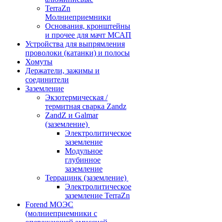
TerraZn
Молниеприемники
Основания, кронштейны
и прочее для мачт МСАП
Устройства для выпрямления
проволоки (катанки) и полосы
Хомуты
Держатели, зажимы и
соединители
Заземление
Экзотермическая /
термитная сварка Zandz
ZandZ и Galmar
(заземление)
Электролитическое
заземление
Модульное
глубинное
заземление
Террацинк (заземление)
Электролитическое
заземление TerraZn
Forend МОЭС
(молниеприемники с