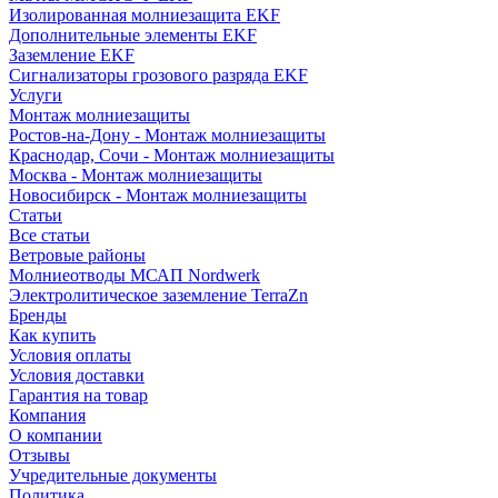
Изолированная молниезащита EKF
Дополнительные элементы EKF
Заземление EKF
Сигнализаторы грозового разряда EKF
Услуги
Монтаж молниезащиты
Ростов-на-Дону - Монтаж молниезащиты
Краснодар, Сочи - Монтаж молниезащиты
Москва - Монтаж молниезащиты
Новосибирск - Монтаж молниезащиты
Статьи
Все статьи
Ветровые районы
Молниеотводы МСАП Nordwerk
Электролитическое заземление TerraZn
Бренды
Как купить
Условия оплаты
Условия доставки
Гарантия на товар
Компания
О компании
Отзывы
Учредительные документы
Политика