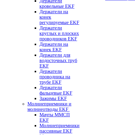
Держатели
кровельные EKF
Держатели на
конек
регулируемые EKF
Держатели
круглых и плоских
проводников EKF
Держатели на
конек EKF
Держатели для
водосточных труб
EKF
Держатели
проводника на
трубе EKF
Держатели
фальцевые EKF
Зажимы EKF
Молниеприемники и
молниеотводы EKF
Мачты ММСП
EKF
Молниеприемники
пассивные EKF