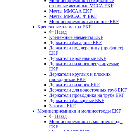
Молниеприемники секционные
стеновые активные МССА EKF
Мачты ММСАА EKF
Мачты ММСАС-Ф EKF
Молниеприемники активные EKF
Крепежные элементы EKF
Назад
Крепежные элементы EKF
Держатели фасадные EKF
Держатели под черепицу (профлист)
EKF
Держатели кровельные EKF
Держатели на конек регулируемые
EKF
Держатели круглых и плоских
проводников EKF
Держатели на конек EKF
Держатели для водосточных труб EKF
Держатели проводника на трубе EKF
Держатели фальцевые EKF
Зажимы EKF
Молниеприемники и молниеотводы EKF
Назад
Молниеприемники и молниеотводы
EKF