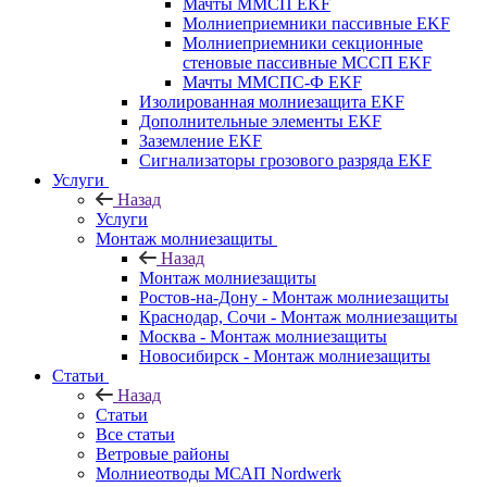
Мачты ММСП EKF
Молниеприемники пассивные EKF
Молниеприемники секционные
стеновые пассивные МССП EKF
Мачты ММСПС-Ф EKF
Изолированная молниезащита EKF
Дополнительные элементы EKF
Заземление EKF
Сигнализаторы грозового разряда EKF
Услуги
Назад
Услуги
Монтаж молниезащиты
Назад
Монтаж молниезащиты
Ростов-на-Дону - Монтаж молниезащиты
Краснодар, Сочи - Монтаж молниезащиты
Москва - Монтаж молниезащиты
Новосибирск - Монтаж молниезащиты
Статьи
Назад
Статьи
Все статьи
Ветровые районы
Молниеотводы МСАП Nordwerk