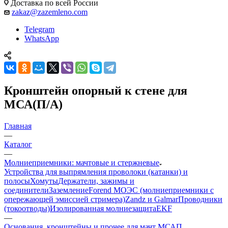
Доставка по всей России
zakaz@zazemleno.com
Telegram
WhatsApp
Кронштейн опорный к стене для
МСА(П/А)
Главная
—
Каталог
—
Молниеприемники: мачтовые и стержневые
Устройства для выпрямления проволоки (катанки) и
полосы
Хомуты
Держатели, зажимы и
соединители
Заземление
Forend МОЭС (молниеприемники с
опережающей эмиссией стримера)
Zandz и Galmar
Проводники
(токоотводы)
Изолированная молниезащита
EKF
—
Основания, кронштейны и прочее для мачт МСАП