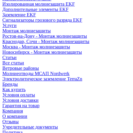
Изолированная молниезащита EKF
Дополнительные элементы EKF
Заземление EKF
Сигнализаторы грозового разряда EKF
Услуги
Монтаж молниезащиты
Ростов-на-Дону - Монтаж молниезащиты
Краснодар, Сочи - Монтаж молниезащиты
Москва - Монтаж молниезащиты
Новосибирск - Монтаж молниезащиты
Статьи
Все статьи
Ветровые районы
Молниеотводы МСАП Nordwerk
Электролитическое заземление TerraZn
Бренды
Как купить
Условия оплаты
Условия доставки
Гарантия на товар
Компания
О компании
Отзывы
Учредительные документы
Политика