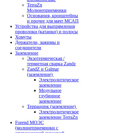
TerraZn
Молниеприемники
Основания, кронштейны
и прочее для мачт МСАП
Устройства для выпрямления
проволоки (катанки) и полосы
Хомуты
Держатели, зажимы и
соединители
Заземление
Экзотермическая /
термитная сварка Zandz
ZandZ и Galmar
(заземление)
Электролитическое
заземление
Модульное
глубинное
заземление
Террацинк (заземление)
Электролитическое
заземление TerraZn
Forend МОЭС
(молниеприемники с