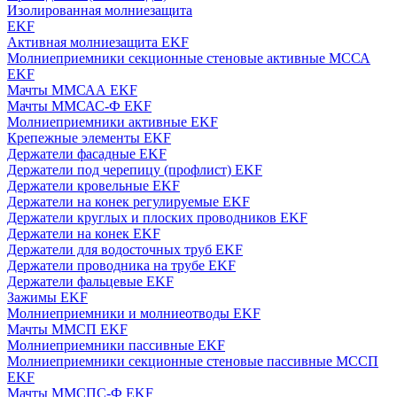
Изолированная молниезащита
EKF
Активная молниезащита EKF
Молниеприемники секционные стеновые активные МССА
EKF
Мачты ММСАА EKF
Мачты ММСАС-Ф EKF
Молниеприемники активные EKF
Крепежные элементы EKF
Держатели фасадные EKF
Держатели под черепицу (профлист) EKF
Держатели кровельные EKF
Держатели на конек регулируемые EKF
Держатели круглых и плоских проводников EKF
Держатели на конек EKF
Держатели для водосточных труб EKF
Держатели проводника на трубе EKF
Держатели фальцевые EKF
Зажимы EKF
Молниеприемники и молниеотводы EKF
Мачты ММСП EKF
Молниеприемники пассивные EKF
Молниеприемники секционные стеновые пассивные МССП
EKF
Мачты ММСПС-Ф EKF