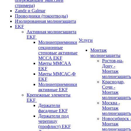
опережающей эмиссией
стримера)
Zandz и Galmar
Проводники (токоотводы)
Изолированная молниезащита
EKF
Активная молниезащита
EKF
Услуги
Молниеприемники
секционные
Монтаж
стеновые активные
молниезащиты
МССА EKF
Ростов-на-
Мачты ММСАА
Дону -
EKF
Монтаж
Мачты ММСАС-Ф
молниезащит
EKF
Краснодар,
Молниеприемники
Сочи -
активные EKF
Монтаж
Крепежные элементы
молниезащит
EKF
Москва -
Держатели
Монтаж
фасадные EKF
молниезащит
Держатели под
Новосибирск 
черепицу
Монтаж
(профлист) EKF
молниезащит