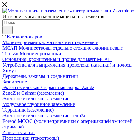
Интернет-магазин молниезащиты и заземления
Каталог товаров
Молниеприемники: мачтовые и стержневые
МСАП Молниеотводы отдельно стоящие алюминиевые
TerraZn Молниеприемники
Основания, кронштейны и прочее для мачт МСАП
Устройства для выпрямления проволоки (катанки) и полосы
Хомуты
Держатели, зажимы и соединители
Заземление
Экзотермическая / термитная сварка Zandz
ZandZ и Galmar (заземление)
Электролитическое заземление
Модульное глубинное заземление
Террацинк (заземление)
Электролитическое заземление TerraZn
Forend МОЭС (молниеприемники с опережающей эмиссией
стримера)
Zandz и Galmar
Проводники (токоотводы)