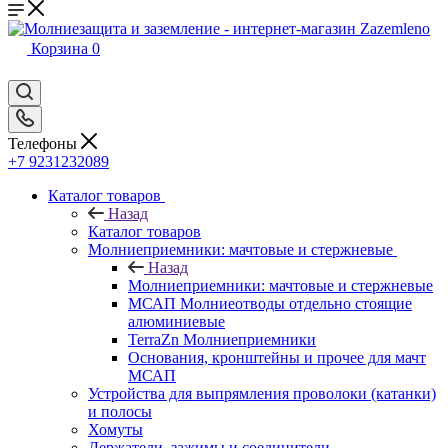
Корзина
0
Телефоны
+7 9231232089
Каталог товаров
Назад
Каталог товаров
Молниеприемники: мачтовые и стержневые
Назад
Молниеприемники: мачтовые и стержневые
МСАП Молниеотводы отдельно стоящие
алюминиевые
TerraZn Молниеприемники
Основания, кронштейны и прочее для мачт
МСАП
Устройства для выпрямления проволоки (катанки)
и полосы
Хомуты
Держатели, зажимы и соединители