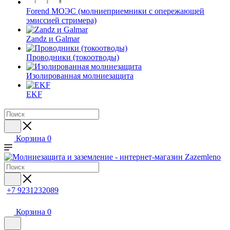
Forend МОЭС (молниеприемники с опережающей
эмиссией стримера)
Zandz и Galmar
Проводники (токоотводы)
Изолированная молниезащита
EKF
Корзина
0
+7 9231232089
Корзина
0