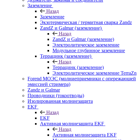
Заземление
Назад
Заземление
Экзотермическая / термитная сварка Zandz
ZandZ и Galmar (заземление)
Назад
ZandZ и Galmar (заземление)
Электролитическое заземление
Модульное глубинное заземление
Террацинк (заземление)
Назад
Террацинк (заземление)
Электролитическое заземление TerraZn
Forend МОЭС (молниеприемники с опережающей
эмиссией стримера)
Zandz и Galmar
Проводники (токоотводы)
Изолированная молниезащита
EKF
Назад
EKF
Активная молниезащита EKF
Назад
Активная молниезащита EKF