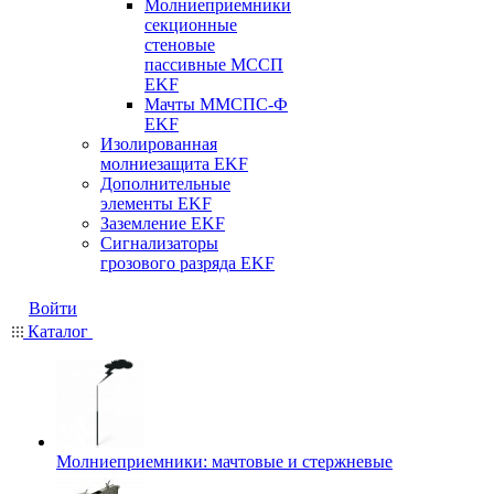
Молниеприемники
секционные
стеновые
пассивные МССП
EKF
Мачты ММСПС-Ф
EKF
Изолированная
молниезащита EKF
Дополнительные
элементы EKF
Заземление EKF
Сигнализаторы
грозового разряда EKF
Войти
Каталог
Молниеприемники: мачтовые и стержневые