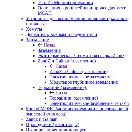
TerraZn Молниеприемники
Основания, кронштейны и прочее для мачт
МСАП
Устройства для выпрямления проволоки (катанки)
и полосы
Хомуты
Держатели, зажимы и соединители
Заземление
Назад
Заземление
Экзотермическая / термитная сварка Zandz
ZandZ и Galmar (заземление)
Назад
ZandZ и Galmar (заземление)
Электролитическое заземление
Модульное глубинное заземление
Террацинк (заземление)
Назад
Террацинк (заземление)
Электролитическое заземление TerraZn
Forend МОЭС (молниеприемники с опережающей
эмиссией стримера)
Zandz и Galmar
Проводники (токоотводы)
Изолированная молниезащита