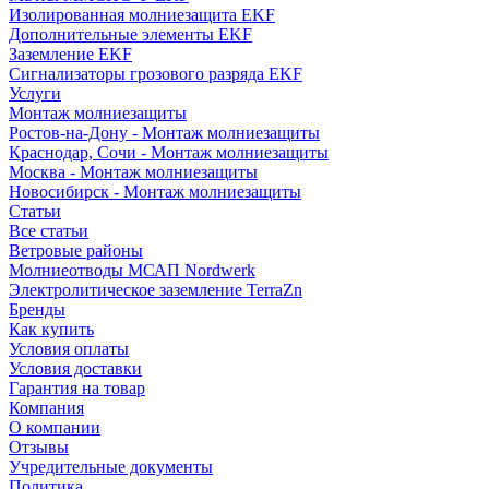
Изолированная молниезащита EKF
Дополнительные элементы EKF
Заземление EKF
Сигнализаторы грозового разряда EKF
Услуги
Монтаж молниезащиты
Ростов-на-Дону - Монтаж молниезащиты
Краснодар, Сочи - Монтаж молниезащиты
Москва - Монтаж молниезащиты
Новосибирск - Монтаж молниезащиты
Статьи
Все статьи
Ветровые районы
Молниеотводы МСАП Nordwerk
Электролитическое заземление TerraZn
Бренды
Как купить
Условия оплаты
Условия доставки
Гарантия на товар
Компания
О компании
Отзывы
Учредительные документы
Политика