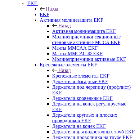
EKF
Назад
EKF
Активная молниезащита EKF
Назад
Активная молниезащита EKF
Молниеприемники секционные
стеновые активные МССА EKF
Мачты ММСАА EKF
Мачты ММСАС-Ф EKF
Молниеприемники активные EKF
Крепежные элементы EKF
Назад
Крепежные элементы EKF
Держатели фасадные EKF
Держатели под черепицу (профлист)
EKF
Держатели кровельные EKF
Держатели на конек регулируемые
EKF
Держатели круглых и плоских
проводников EKF
Держатели на конек EKF
Держатели для водосточных труб EKF
Держатели проводника на трубе EKF