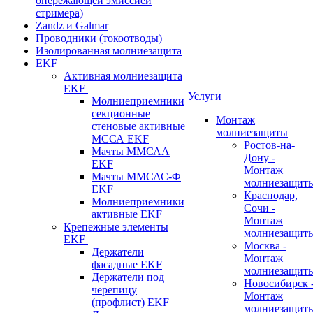
опережающей эмиссией
стримера)
Zandz и Galmar
Проводники (токоотводы)
Изолированная молниезащита
EKF
Активная молниезащита
EKF
Услуги
Молниеприемники
секционные
Монтаж
стеновые активные
молниезащиты
МССА EKF
Ростов-на-
Мачты ММСАА
Дону -
EKF
Монтаж
Мачты ММСАС-Ф
молниезащит
EKF
Краснодар,
Молниеприемники
Сочи -
активные EKF
Монтаж
Крепежные элементы
молниезащит
EKF
Москва -
Держатели
Монтаж
фасадные EKF
молниезащит
Держатели под
Новосибирск 
черепицу
Монтаж
(профлист) EKF
молниезащит