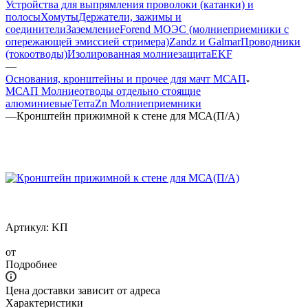
Устройства для выпрямления проволоки (катанки) и
полосы
Хомуты
Держатели, зажимы и
соединители
Заземление
Forend МОЭС (молниеприемники с
опережающей эмиссией стримера)
Zandz и Galmar
Проводники
(токоотводы)
Изолированная молниезащита
EKF
—
Основания, кронштейны и прочее для мачт МСАП
МСАП Молниеотводы отдельно стоящие
алюминиевые
TerraZn Молниеприемники
—
Кронштейн прижимной к стене для МСА(П/А)
Артикул:
KП
от
Подробнее
Цена доставки зависит от адреса
Характеристики