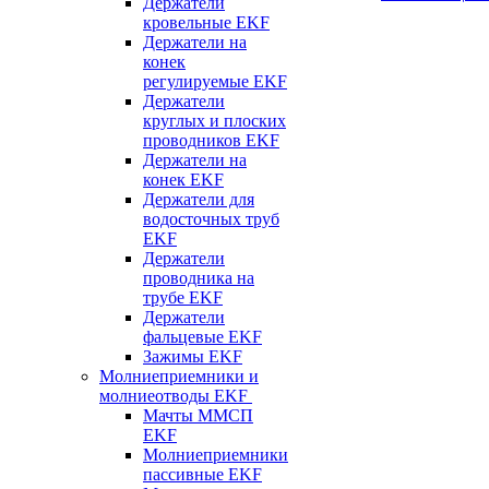
Держатели
кровельные EKF
Держатели на
конек
регулируемые EKF
Держатели
круглых и плоских
проводников EKF
Держатели на
конек EKF
Держатели для
водосточных труб
EKF
Держатели
проводника на
трубе EKF
Держатели
фальцевые EKF
Зажимы EKF
Молниеприемники и
молниеотводы EKF
Мачты ММСП
EKF
Молниеприемники
пассивные EKF