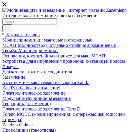
Интернет-магазин молниезащиты и заземления
Каталог товаров
Молниеприемники: мачтовые и стержневые
МСАП Молниеотводы отдельно стоящие алюминиевые
TerraZn Молниеприемники
Основания, кронштейны и прочее для мачт МСАП
Устройства для выпрямления проволоки (катанки) и полосы
Хомуты
Держатели, зажимы и соединители
Заземление
Экзотермическая / термитная сварка Zandz
ZandZ и Galmar (заземление)
Электролитическое заземление
Модульное глубинное заземление
Террацинк (заземление)
Электролитическое заземление TerraZn
Forend МОЭС (молниеприемники с опережающей эмиссией
стримера)
Zandz и Galmar
Проводники (токоотводы)