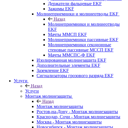
Держатели фальцевые EKF
Зажимы EKF
Молниеприемники и молниеотводы EKF
Назад
Молниеприемники и молниеотводы
EKF
Мачты ММСП EKF
Молниеприемники пассивные EKF
Молниеприемники секционные
стеновые пассивные МССП EKF
Мачты ММСПС-Ф EKF
Изолированная молниезащита EKF
Дополнительные элементы EKF
Заземление EKF
Сигнализаторы грозового разряда EKF
Услуги
Назад
Услуги
Монтаж молниезащиты
Назад
Монтаж молниезащиты
Ростов-на-Дону - Монтаж молниезащиты
Краснодар, Сочи - Монтаж молниезащиты
Москва - Монтаж молниезащиты
Новосибирск - Монтаж молниезащиты