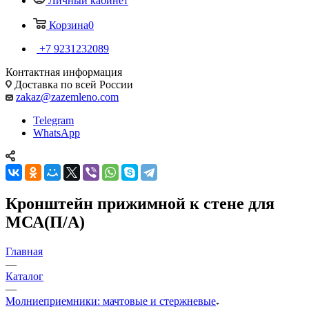
Личный кабинет
Корзина
0
+7 9231232089
Контактная информация
Доставка по всей России
zakaz@zazemleno.com
Telegram
WhatsApp
Кронштейн прижимной к стене для
МСА(П/А)
Главная
—
Каталог
—
Молниеприемники: мачтовые и стержневые