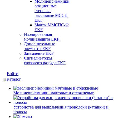
Молниеприемники
секционные
стеновые
пассивные МССП
EKF
Мачты ММСПС-Ф
EKF
Изолированная
молниезащита EKF
Дополнительные
элементы EKF
Заземление EKF
Сигнализаторы
грозового разряда EKF
Войти
Каталог
Молниеприемники: мачтовые и стержневые
Устройства для выпрямления проволоки (катанки) и
полосы