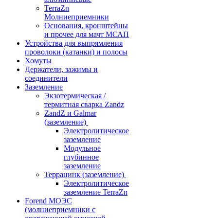
TerraZn
Молниеприемники
Основания, кронштейны
и прочее для мачт МСАП
Устройства для выпрямления
проволоки (катанки) и полосы
Хомуты
Держатели, зажимы и
соединители
Заземление
Экзотермическая /
термитная сварка Zandz
ZandZ и Galmar
(заземление)
Электролитическое
заземление
Модульное
глубинное
заземление
Террацинк (заземление)
Электролитическое
заземление TerraZn
Forend МОЭС
(молниеприемники с