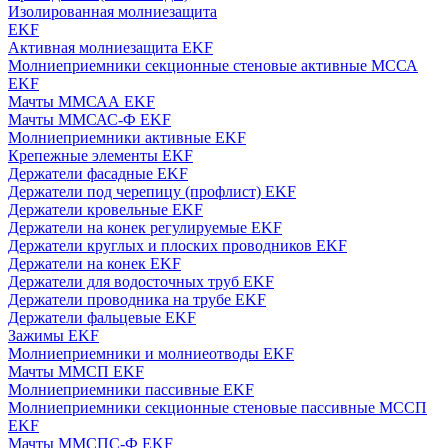
Изолированная молниезащита
EKF
Активная молниезащита EKF
Молниеприемники секционные стеновые активные МССА
EKF
Мачты ММСАА EKF
Мачты ММСАС-Ф EKF
Молниеприемники активные EKF
Крепежные элементы EKF
Держатели фасадные EKF
Держатели под черепицу (профлист) EKF
Держатели кровельные EKF
Держатели на конек регулируемые EKF
Держатели круглых и плоских проводников EKF
Держатели на конек EKF
Держатели для водосточных труб EKF
Держатели проводника на трубе EKF
Держатели фальцевые EKF
Зажимы EKF
Молниеприемники и молниеотводы EKF
Мачты ММСП EKF
Молниеприемники пассивные EKF
Молниеприемники секционные стеновые пассивные МССП
EKF
Мачты ММСПС-Ф EKF