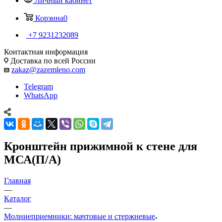
Личный кабинет
Корзина
0
+7 9231232089
Контактная информация
Доставка по всей России
zakaz@zazemleno.com
Telegram
WhatsApp
Кронштейн прижимной к стене для
МСА(П/А)
Главная
—
Каталог
—
Молниеприемники: мачтовые и стержневые