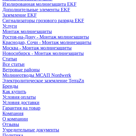
Изолированная молниезащита EKF
Дополнительные элементы EKF
Заземление EKF
Сигнализаторы грозового разряда EKF
Услуги
Монтаж молниезащиты
Ростов-на-Дону - Монтаж молниезащиты
Краснодар, Сочи - Монтаж молниезащиты
Москва - Монтаж молниезащиты
Новосибирск - Монтаж молниезащиты
Статьи
Все статьи
Ветровые районы
Молниеотводы МСАП Nordwerk
Электролитическое заземление TerraZn
Бренды
Как купить
Условия оплаты
Условия доставки
Гарантия на товар
Компания
О компании
Отзывы
Учредительные документы
Политика