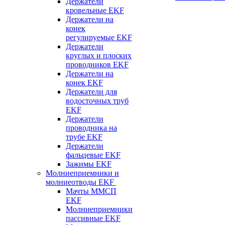
Держатели
кровельные EKF
Держатели на
конек
регулируемые EKF
Держатели
круглых и плоских
проводников EKF
Держатели на
конек EKF
Держатели для
водосточных труб
EKF
Держатели
проводника на
трубе EKF
Держатели
фальцевые EKF
Зажимы EKF
Молниеприемники и
молниеотводы EKF
Мачты ММСП
EKF
Молниеприемники
пассивные EKF