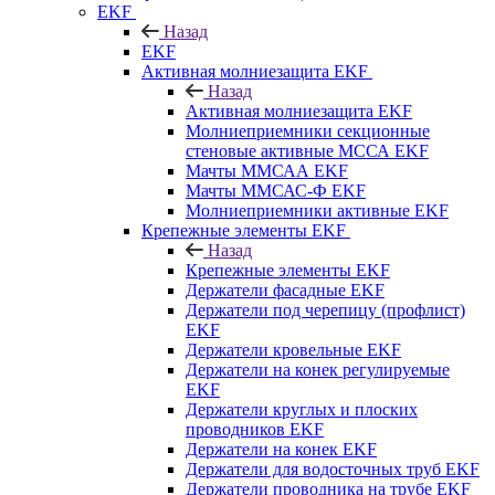
EKF
Назад
EKF
Активная молниезащита EKF
Назад
Активная молниезащита EKF
Молниеприемники секционные
стеновые активные МССА EKF
Мачты ММСАА EKF
Мачты ММСАС-Ф EKF
Молниеприемники активные EKF
Крепежные элементы EKF
Назад
Крепежные элементы EKF
Держатели фасадные EKF
Держатели под черепицу (профлист)
EKF
Держатели кровельные EKF
Держатели на конек регулируемые
EKF
Держатели круглых и плоских
проводников EKF
Держатели на конек EKF
Держатели для водосточных труб EKF
Держатели проводника на трубе EKF