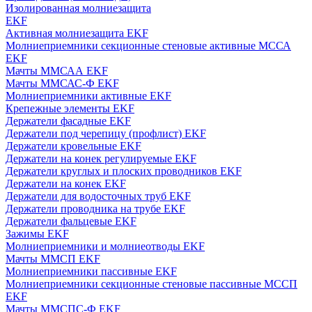
Изолированная молниезащита
EKF
Активная молниезащита EKF
Молниеприемники секционные стеновые активные МССА
EKF
Мачты ММСАА EKF
Мачты ММСАС-Ф EKF
Молниеприемники активные EKF
Крепежные элементы EKF
Держатели фасадные EKF
Держатели под черепицу (профлист) EKF
Держатели кровельные EKF
Держатели на конек регулируемые EKF
Держатели круглых и плоских проводников EKF
Держатели на конек EKF
Держатели для водосточных труб EKF
Держатели проводника на трубе EKF
Держатели фальцевые EKF
Зажимы EKF
Молниеприемники и молниеотводы EKF
Мачты ММСП EKF
Молниеприемники пассивные EKF
Молниеприемники секционные стеновые пассивные МССП
EKF
Мачты ММСПС-Ф EKF