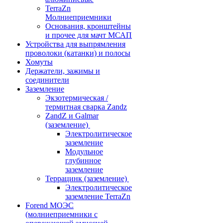
TerraZn
Молниеприемники
Основания, кронштейны
и прочее для мачт МСАП
Устройства для выпрямления
проволоки (катанки) и полосы
Хомуты
Держатели, зажимы и
соединители
Заземление
Экзотермическая /
термитная сварка Zandz
ZandZ и Galmar
(заземление)
Электролитическое
заземление
Модульное
глубинное
заземление
Террацинк (заземление)
Электролитическое
заземление TerraZn
Forend МОЭС
(молниеприемники с