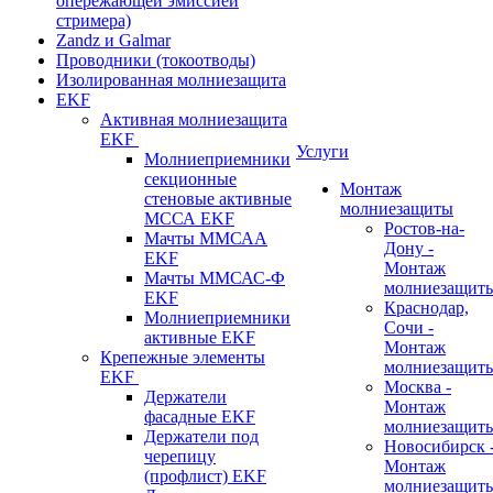
опережающей эмиссией
стримера)
Zandz и Galmar
Проводники (токоотводы)
Изолированная молниезащита
EKF
Активная молниезащита
EKF
Услуги
Молниеприемники
секционные
Монтаж
стеновые активные
молниезащиты
МССА EKF
Ростов-на-
Мачты ММСАА
Дону -
EKF
Монтаж
Мачты ММСАС-Ф
молниезащит
EKF
Краснодар,
Молниеприемники
Сочи -
активные EKF
Монтаж
Крепежные элементы
молниезащит
EKF
Москва -
Держатели
Монтаж
фасадные EKF
молниезащит
Держатели под
Новосибирск 
черепицу
Монтаж
(профлист) EKF
молниезащит