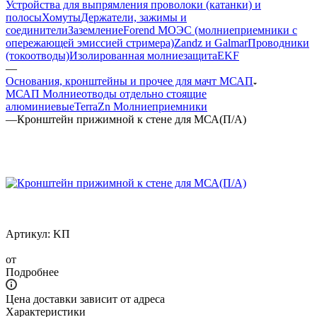
Устройства для выпрямления проволоки (катанки) и
полосы
Хомуты
Держатели, зажимы и
соединители
Заземление
Forend МОЭС (молниеприемники с
опережающей эмиссией стримера)
Zandz и Galmar
Проводники
(токоотводы)
Изолированная молниезащита
EKF
—
Основания, кронштейны и прочее для мачт МСАП
МСАП Молниеотводы отдельно стоящие
алюминиевые
TerraZn Молниеприемники
—
Кронштейн прижимной к стене для МСА(П/А)
Артикул:
KП
от
Подробнее
Цена доставки зависит от адреса
Характеристики