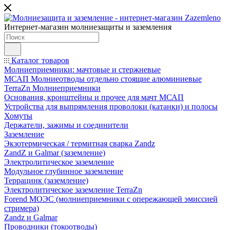
Интернет-магазин молниезащиты и заземления
Каталог товаров
Молниеприемники: мачтовые и стержневые
МСАП Молниеотводы отдельно стоящие алюминиевые
TerraZn Молниеприемники
Основания, кронштейны и прочее для мачт МСАП
Устройства для выпрямления проволоки (катанки) и полосы
Хомуты
Держатели, зажимы и соединители
Заземление
Экзотермическая / термитная сварка Zandz
ZandZ и Galmar (заземление)
Электролитическое заземление
Модульное глубинное заземление
Террацинк (заземление)
Электролитическое заземление TerraZn
Forend МОЭС (молниеприемники с опережающей эмиссией
стримера)
Zandz и Galmar
Проводники (токоотводы)