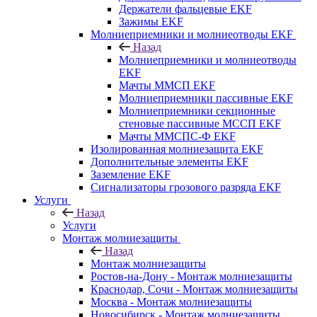
Держатели фальцевые EKF
Зажимы EKF
Молниеприемники и молниеотводы EKF
Назад
Молниеприемники и молниеотводы
EKF
Мачты ММСП EKF
Молниеприемники пассивные EKF
Молниеприемники секционные
стеновые пассивные МССП EKF
Мачты ММСПС-Ф EKF
Изолированная молниезащита EKF
Дополнительные элементы EKF
Заземление EKF
Сигнализаторы грозового разряда EKF
Услуги
Назад
Услуги
Монтаж молниезащиты
Назад
Монтаж молниезащиты
Ростов-на-Дону - Монтаж молниезащиты
Краснодар, Сочи - Монтаж молниезащиты
Москва - Монтаж молниезащиты
Новосибирск - Монтаж молниезащиты