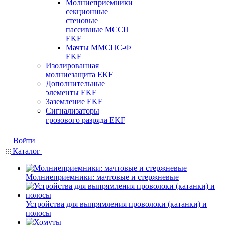
Молниеприемники
секционные
стеновые
пассивные МССП
EKF
Мачты ММСПС-Ф
EKF
Изолированная
молниезащита EKF
Дополнительные
элементы EKF
Заземление EKF
Сигнализаторы
грозового разряда EKF
Войти
Каталог
Молниеприемники: мачтовые и стержневые
Устройства для выпрямления проволоки (катанки) и
полосы