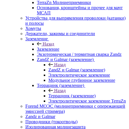
TerraZn Молниеприемники
Основания, кронштейны и прочее для мачт
МСАП
Устройства для выпрямления проволоки (катанки)
и полосы
Хомуты
Держатели, зажимы и соединители
Заземление
Назад
Заземление
Экзотермическая / термитная сварка Zandz
ZandZ и Galmar (заземление)
Назад
ZandZ и Galmar (заземление)
Электролитическое заземление
Модульное глубинное заземление
Террацинк (заземление)
Назад
Террацинк (заземление)
Электролитическое заземление TerraZn
Forend МОЭС (молниеприемники с опережающей
эмиссией стримера)
Zandz и Galmar
Проводники (токоотводы)
Изолированная молниезащита